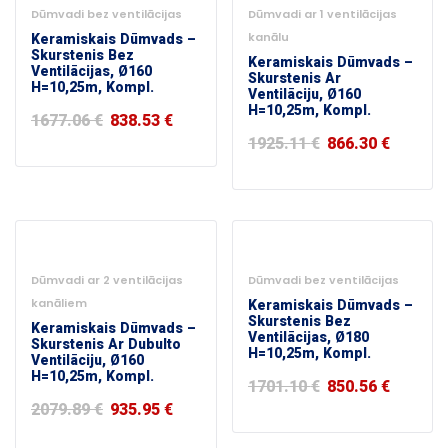
Dūmvadi bez ventilācijas
Dūmvadi ar 1 ventilācijas
Keramiskais Dūmvads –
kanālu
Skurstenis Bez
Keramiskais Dūmvads –
Ventilācijas, Ø160
Skurstenis Ar
H=10,25m, Kompl.
Ventilāciju, Ø160
H=10,25m, Kompl.
Original
Current
1677.06
€
838.53
€
price
price
Original
Curren
1925.11
€
866.30
€
was:
is:
price
price
1677.06 €.
838.53 €.
was:
is:
1925.11 €.
866.30 
-55%
-50%
Dūmvadi ar 2 ventilācijas
Dūmvadi bez ventilācijas
kanāliem
Keramiskais Dūmvads –
Skurstenis Bez
Keramiskais Dūmvads –
Ventilācijas, Ø180
Skurstenis Ar Dubulto
H=10,25m, Kompl.
Ventilāciju, Ø160
H=10,25m, Kompl.
Original
Curren
1701.10
€
850.56
€
price
price
Original
Current
2079.89
€
935.95
€
was:
is:
price
price
1701.10 €.
850.56 
was:
is: