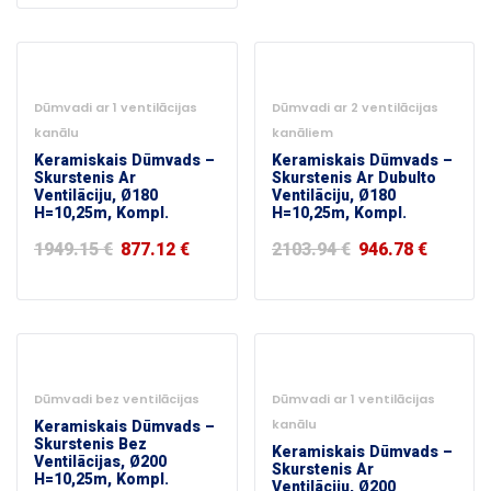
2079.89 €.
935.95 €.
-55%
-55%
Dūmvadi ar 1 ventilācijas
Dūmvadi ar 2 ventilācijas
kanālu
kanāliem
Keramiskais Dūmvads –
Keramiskais Dūmvads –
Skurstenis Ar
Skurstenis Ar Dubulto
Ventilāciju, Ø180
Ventilāciju, Ø180
H=10,25m, Kompl.
H=10,25m, Kompl.
Original
Current
Original
Curren
1949.15
€
877.12
€
2103.94
€
946.78
€
price
price
price
price
was:
is:
was:
is:
1949.15 €.
877.12 €.
2103.94 €.
946.78 
-50%
-55%
Dūmvadi bez ventilācijas
Dūmvadi ar 1 ventilācijas
Keramiskais Dūmvads –
kanālu
Skurstenis Bez
Keramiskais Dūmvads –
Ventilācijas, Ø200
Skurstenis Ar
H=10,25m, Kompl.
Ventilāciju, Ø200