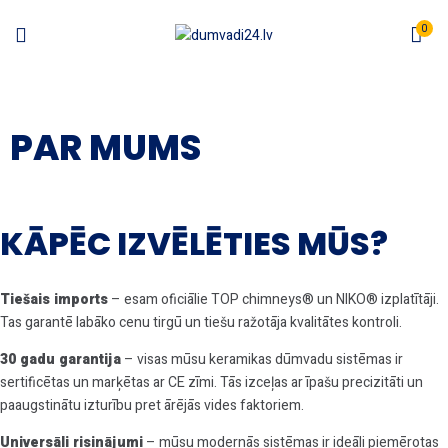
0
PAR MUMS
KĀPĒC IZVĒLĒTIES MŪS?
Tiešais imports
– esam oficiālie TOP chimneys® un NIKO® izplatītāji.
Tas garantē labāko cenu tirgū un tiešu ražotāja kvalitātes kontroli.
30 gadu garantija
– visas mūsu keramikas dūmvadu sistēmas ir
sertificētas un marķētas ar CE zīmi. Tās izceļas ar īpašu precizitāti un
paaugstinātu izturību pret ārējās vides faktoriem.
Universāli risinājumi
– mūsu modernās sistēmas ir ideāli piemērotas