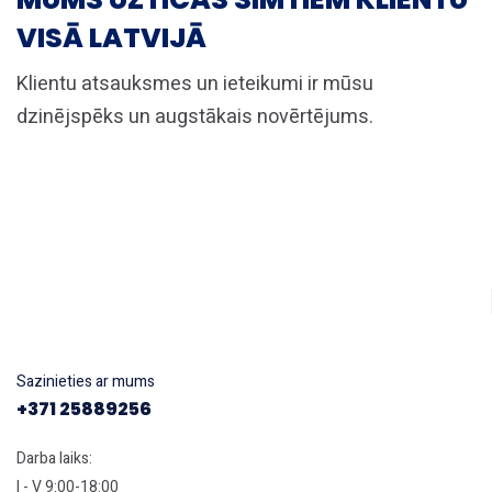
VISĀ LATVIJĀ
Klientu atsauksmes un ieteikumi ir mūsu
dzinējspēks un augstākais novērtējums.
Sazinieties ar mums
+371 25889256
Darba laiks:
I - V 9:00-18:00