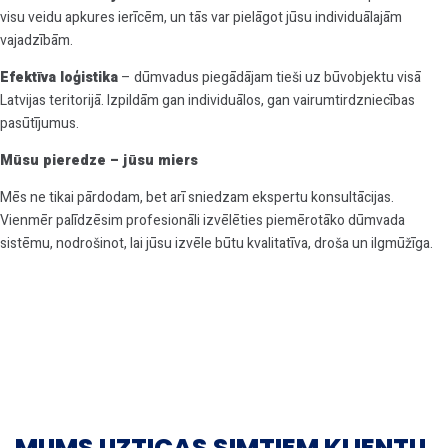
visu veidu apkures ierīcēm, un tās var pielāgot jūsu individuālajām
vajadzībām.
Efektīva loģistika
– dūmvadus piegādājam tieši uz būvobjektu visā
Latvijas teritorijā. Izpildām gan individuālos, gan vairumtirdzniecības
pasūtījumus.
Mūsu pieredze – jūsu miers
Mēs ne tikai pārdodam, bet arī sniedzam ekspertu konsultācijas.
Vienmēr palīdzēsim profesionāli izvēlēties piemērotāko dūmvada
sistēmu, nodrošinot, lai jūsu izvēle būtu kvalitatīva, droša un ilgmūžīga.
MUMS UZTICAS SIMTIEM KLIENTU