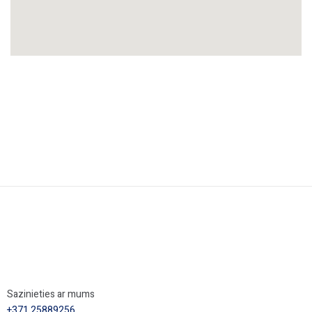
Sazinieties ar mums
+371 25889256