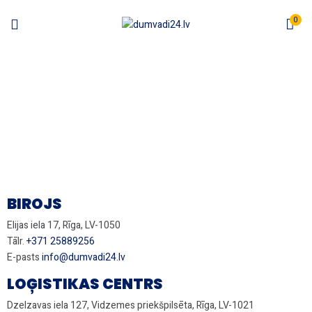
0
KONTAKTI
Sākums
Kontakti
BIROJS
Elijas iela 17, Rīga, LV-1050
Tālr.
+371 25889256
E-pasts
info@dumvadi24.lv
LOĢISTIKAS CENTRS
Dzelzavas iela 127, Vidzemes priekšpilsēta, Rīga, LV-1021