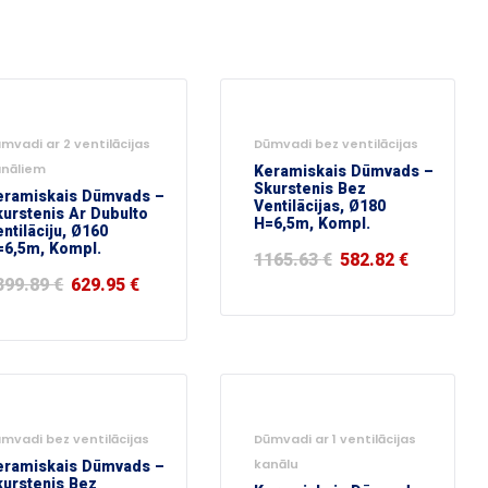
5%
-50%
mvadi ar 2 ventilācijas
Dūmvadi bez ventilācijas
anāliem
Keramiskais Dūmvads –
Skurstenis Bez
eramiskais Dūmvads –
Ventilācijas, Ø180
kurstenis Ar Dubulto
H=6,5m, Kompl.
ntilāciju, Ø160
=6,5m, Kompl.
1165.63
€
582.82
€
399.89
€
629.95
€
0%
-55%
mvadi bez ventilācijas
Dūmvadi ar 1 ventilācijas
eramiskais Dūmvads –
kanālu
kurstenis Bez