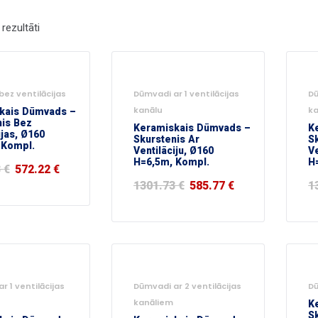
 rezultāti
-55%
-5
ez ventilācijas
Dūmvadi ar 1 ventilācijas
Dū
kais Dūmvads –
kanālu
k
nis Bez
Keramiskais Dūmvads –
K
ijas, Ø160
Skurstenis Ar
S
 Kompl.
Ventilāciju, Ø160
Ve
H=6,5m, Kompl.
H
3
€
572.22
€
1301.73
€
585.77
€
1
-55%
-5
r 1 ventilācijas
Dūmvadi ar 2 ventilācijas
Dū
kanāliem
K
S