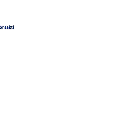
ontakti
6.50 M
Sākums
Kamino aukštis
6.50 m