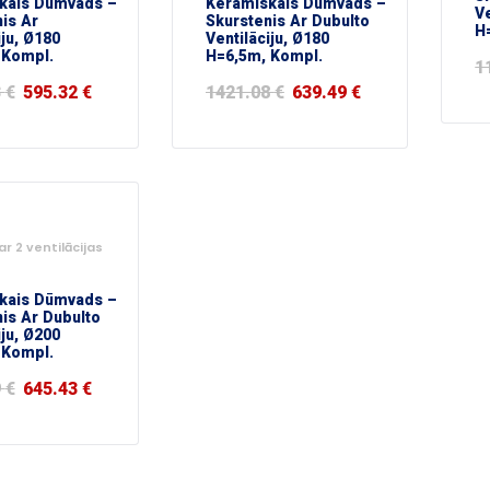
kais Dūmvads –
Keramiskais Dūmvads –
Ve
is Ar
Skurstenis Ar Dubulto
H
iju, Ø180
Ventilāciju, Ø180
 Kompl.
H=6,5m, Kompl.
1
3
€
595.32
€
1421.08
€
639.49
€
r 2 ventilācijas
kais Dūmvads –
is Ar Dubulto
iju, Ø200
 Kompl.
9
€
645.43
€