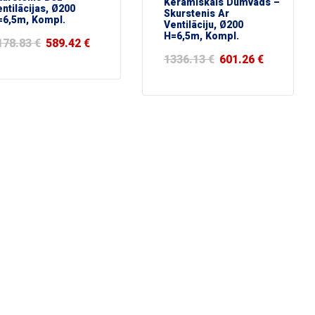
Keramiskais Dūmvads –
ntilācijas, Ø200
Skurstenis Ar
=6,5m, Kompl.
Ventilāciju, Ø200
H=6,5m, Kompl.
178.83
€
589.42
€
1336.13
€
601.26
€