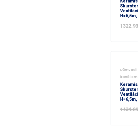
Keramis
Skursten
Ventilāc
H=6,5m,
1322.9
-55%
Dūmvadi a
kanāliem
Keramis
Skursten
Ventilāc
H=6,5m,
1434.2