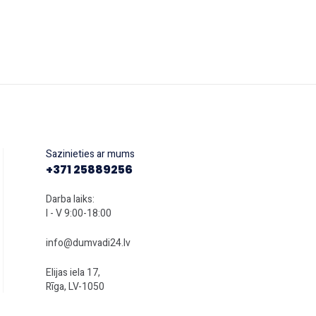
Sazinieties ar mums
+371 25889256
Darba laiks:
I - V 9:00-18:00
info@dumvadi24.lv
Elijas iela 17,
Rīga, LV-1050