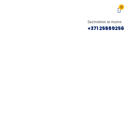
0
Sazinieties ar mums
+371 25889256