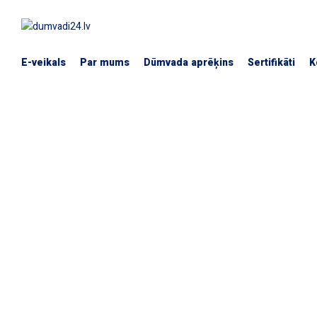
E-veikals
Par mums
Dūmvada aprēķins
Sertifikāti
K