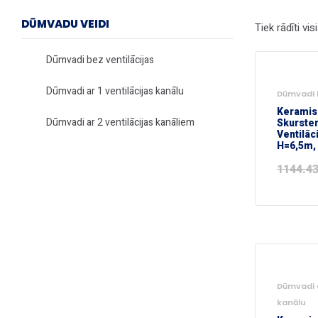
DŪMVADU VEIDI
Tiek rādīti visi
Dūmvadi bez ventilācijas
-50%
Dūmvadi ar 1 ventilācijas kanālu
Dūmvadi b
Keramis
Dūmvadi ar 2 ventilācijas kanāliem
Skurste
Ventilāc
H=6,5m,
1144.4
-55%
Dūmvadi a
kanālu