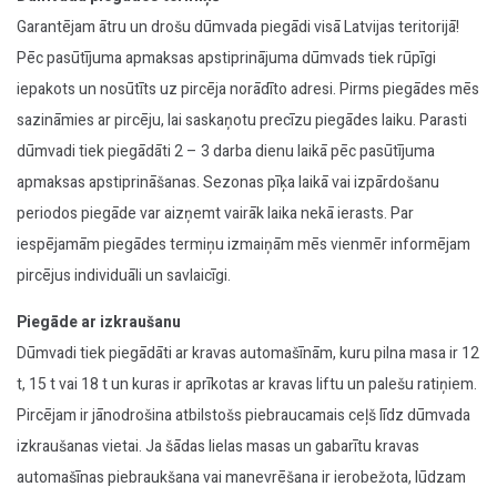
Garantējam ātru un drošu dūmvada piegādi visā Latvijas teritorijā!
Pēc pasūtījuma apmaksas apstiprinājuma dūmvads tiek rūpīgi
iepakots un nosūtīts uz pircēja norādīto adresi. Pirms piegādes mēs
sazināmies ar pircēju, lai saskaņotu precīzu piegādes laiku. Parasti
dūmvadi tiek piegādāti 2 – 3 darba dienu laikā pēc pasūtījuma
apmaksas apstiprināšanas. Sezonas pīķa laikā vai izpārdošanu
periodos piegāde var aizņemt vairāk laika nekā ierasts. Par
iespējamām piegādes termiņu izmaiņām mēs vienmēr informējam
pircējus individuāli un savlaicīgi.
Piegāde ar izkraušanu
Dūmvadi tiek piegādāti ar kravas automašīnām, kuru pilna masa ir 12
t, 15 t vai 18 t un kuras ir aprīkotas ar kravas liftu un palešu ratiņiem.
Pircējam ir jānodrošina atbilstošs piebraucamais ceļš līdz dūmvada
izkraušanas vietai. Ja šādas lielas masas un gabarītu kravas
automašīnas piebraukšana vai manevrēšana ir ierobežota, lūdzam