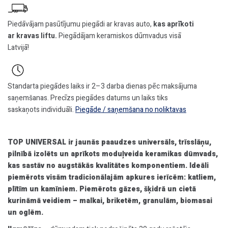
Piedāvājam pasūtījumu piegādi ar kravas auto,
kas aprīkoti
ar kravas liftu.
Piegādājam keramiskos dūmvadus visā
Latvijā!
Standarta piegādes laiks ir 2–3 darba dienas pēc maksājuma
saņemšanas. Precīzs piegādes datums un laiks tiks
saskaņots individuāli.
Piegāde / saņemšana no noliktavas
TOP UNIVERSAL ir jaunās paaudzes universāls, trīsslāņu,
pilnībā izolēts un aprīkots moduļveida keramikas dūmvads,
kas sastāv no augstākās kvalitātes komponentiem. Ideāli
piemērots visām tradicionālajām apkures ierīcēm: katliem,
plītīm un kamīniem. Piemērots gāzes, šķidrā un cietā
kurināmā veidiem – malkai, briketēm, granulām, biomasai
un oglēm.