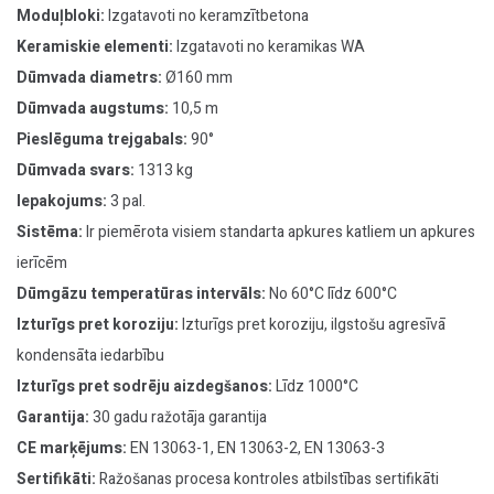
Moduļbloki:
Izgatavoti no keramzītbetona
Keramiskie elementi:
Izgatavoti no keramikas WA
Dūmvada diametrs:
Ø160 mm
Dūmvada augstums:
10,5 m
Pieslēguma trejgabals:
90°
Dūmvada svars:
1313 kg
Iepakojums:
3 pal.
Sistēma:
Ir piemērota visiem standarta apkures katliem un apkures
ierīcēm
Dūmgāzu temperatūras intervāls:
No 60°C līdz 600°C
Izturīgs pret koroziju:
Izturīgs pret koroziju, ilgstošu agresīvā
kondensāta iedarbību
Izturīgs pret sodrēju aizdegšanos:
Līdz 1000°C
Garantija:
30 gadu ražotāja garantija
CE marķējums:
EN 13063-1, EN 13063-2, EN 13063-3
Sertifikāti:
Ražošanas procesa kontroles atbilstības sertifikāti