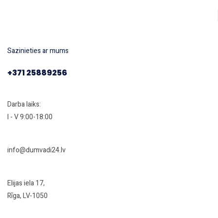
Sazinieties ar mums
+371 25889256
Darba laiks:
I - V 9:00-18:00
info@dumvadi24.lv
Elijas iela 17,
Rīga, LV-1050