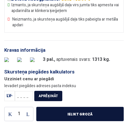
Izmanto, ja skursteņa augšējā daļa virs jumta tiks apmesta vai
apdarināta ar klinkera ķieģeļiem
Neizmanto, ja skursteņa augšējā daļa tiks pabeigta ar metāla
apdari
Kravas informācija
3 pal.,
aptuvenais svars:
1313 kg.
Skursteņa piegādes kalkulators
Uzziniet cenu ar piegādi
Ievadiet piegādes adreses pasta indeksu
LV-
APRĒĶINĀT
IELIKT GROZĀ