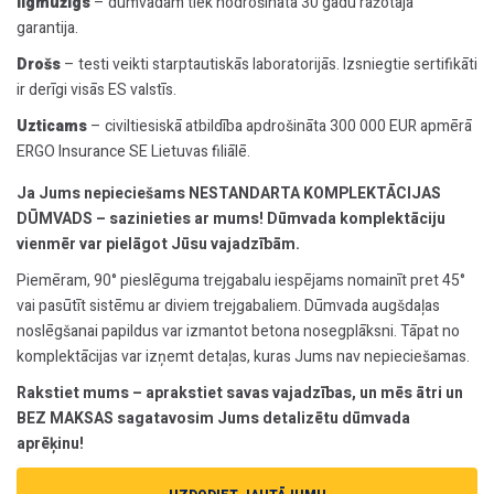
Ilgmūžīgs
– dūmvadam tiek nodrošināta 30 gadu ražotāja
garantija.
Drošs
– testi veikti starptautiskās laboratorijās. Izsniegtie sertifikāti
ir derīgi visās ES valstīs.
Uzticams
– civiltiesiskā atbildība apdrošināta 300 000 EUR apmērā
ERGO Insurance SE Lietuvas filiālē.
Ja Jums nepieciešams NESTANDARTA KOMPLEKTĀCIJAS
DŪMVADS – sazinieties ar mums! Dūmvada komplektāciju
vienmēr var pielāgot Jūsu vajadzībām.
Piemēram, 90° pieslēguma trejgabalu iespējams nomainīt pret 45°
vai pasūtīt sistēmu ar diviem trejgabaliem. Dūmvada augšdaļas
noslēgšanai papildus var izmantot betona nosegplāksni. Tāpat no
komplektācijas var izņemt detaļas, kuras Jums nav nepieciešamas.
Rakstiet mums – aprakstiet savas vajadzības, un mēs ātri un
BEZ MAKSAS sagatavosim Jums detalizētu dūmvada
aprēķinu!