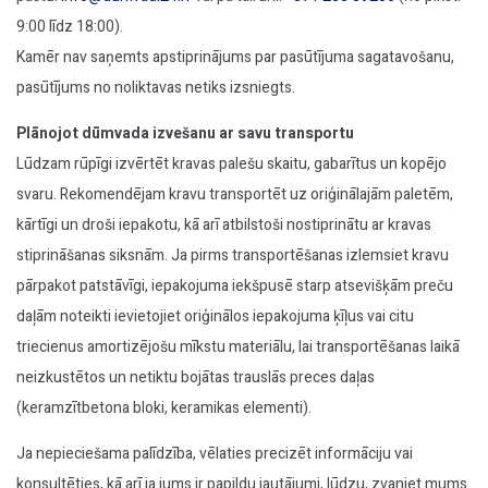
9:00 līdz 18:00).
Kamēr nav saņemts apstiprinājums par pasūtījuma sagatavošanu,
pasūtījums no noliktavas netiks izsniegts.
Plānojot dūmvada izvešanu ar savu transportu
Lūdzam rūpīgi izvērtēt kravas palešu skaitu, gabarītus un kopējo
svaru. Rekomendējam kravu transportēt uz oriģinālajām paletēm,
kārtīgi un droši iepakotu, kā arī atbilstoši nostiprinātu ar kravas
stiprināšanas siksnām. Ja pirms transportēšanas izlemsiet kravu
pārpakot patstāvīgi, iepakojuma iekšpusē starp atsevišķām preču
daļām noteikti ievietojiet oriģinālos iepakojuma ķīļus vai citu
triecienus amortizējošu mīkstu materiālu, lai transportēšanas laikā
neizkustētos un netiktu bojātas trauslās preces daļas
(keramzītbetona bloki, keramikas elementi).
Ja nepieciešama palīdzība, vēlaties precizēt informāciju vai
konsultēties, kā arī ja jums ir papildu jautājumi, lūdzu, zvaniet mums