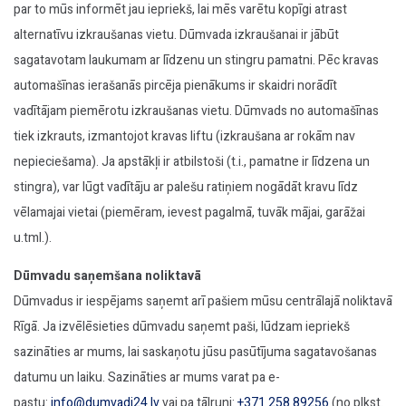
par to mūs informēt jau iepriekš, lai mēs varētu kopīgi atrast
alternatīvu izkraušanas vietu. Dūmvada izkraušanai ir jābūt
sagatavotam laukumam ar līdzenu un stingru pamatni. Pēc kravas
automašīnas ierašanās pircēja pienākums ir skaidri norādīt
vadītājam piemērotu izkraušanas vietu. Dūmvads no automašīnas
tiek izkrauts, izmantojot kravas liftu (izkraušana ar rokām nav
nepieciešama). Ja apstākļi ir atbilstoši (t.i., pamatne ir līdzena un
stingra), var lūgt vadītāju ar palešu ratiņiem nogādāt kravu līdz
vēlamajai vietai (piemēram, ievest pagalmā, tuvāk mājai, garāžai
u.tml.).
Dūmvadu saņemšana noliktavā
Dūmvadus ir iespējams saņemt arī pašiem mūsu centrālajā noliktavā
Rīgā. Ja izvēlēsieties dūmvadu saņemt paši, lūdzam iepriekš
sazināties ar mums, lai saskaņotu jūsu pasūtījuma sagatavošanas
datumu un laiku. Sazināties ar mums varat pa e-
pastu:
info@dumvadi24.lv
vai pa tālruni:
+371 258 89256
(no plkst.