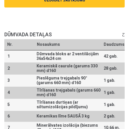
UZDODIET JAUTĀJUMU
DŪMVADA DETAĻAS
Nr.
Nosaukums
Daudzums
Dūmvada bloks ar 2 ventilācijām
1
42 gab.
36x54x24 cm
Keramiskā caurule (garums 330
2
28 gab.
mm) d160
Pieslēguma trejgabals 90°
3
1 gab.
(garums 660 mm) d160
Tīrīšanas trejgabals (garums 660
4
1 gab.
mm) d160
Tīrīšanas durtiņas (ar
5
1 gab.
siltumizolācijas pildījumu)
6
Keramikas līme SAUSĀ 3 kg
2 gab.
Minerālvates izolācija (biezums
7
10.66 m.