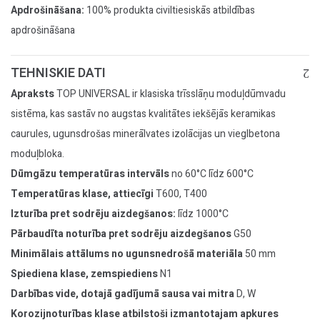
Apdrošināšana:
100% produkta civiltiesiskās atbildības
apdrošināšana
TEHNISKIE DATI
Apraksts
TOP UNIVERSAL ir klasiska trīsslāņu moduļdūmvadu
sistēma, kas sastāv no augstas kvalitātes iekšējās keramikas
caurules, ugunsdrošas minerālvates izolācijas un vieglbetona
moduļbloka.
Dūmgāzu temperatūras intervāls
no 60°C līdz 600°C
Temperatūras klase, attiecīgi
T600, T400
Izturība pret sodrēju aizdegšanos:
līdz 1000°C
Pārbaudīta noturība pret sodrēju aizdegšanos
G50
Minimālais attālums no ugunsnedrošā materiāla
50 mm
Spiediena klase, zemspiediens
N1
Darbības vide, dotajā gadījumā sausa vai mitra
D, W
Korozijnoturības klase atbilstoši izmantotajam apkures