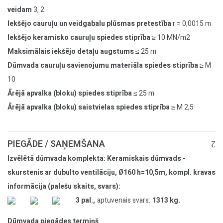
veidam
3, 2
Iekšējo cauruļu un veidgabalu plūsmas pretestība
r = 0,0015 m
Iekšējo keramisko cauruļu spiedes stiprība
≥ 10 MN/m2
Maksimālais iekšējo detaļu augstums
≤ 25 m
Dūmvada cauruļu savienojumu materiāla spiedes stiprība
≥ M
10
Ārējā apvalka (bloku) spiedes stiprība
≤ 25 m
Ārējā apvalka (bloku) saistvielas spiedes stiprība
≥ M 2,5
PIEGĀDE / SAŅEMŠANA
Izvēlētā dūmvada komplekta: Keramiskais dūmvads -
skurstenis ar dubulto ventilāciju, Ø160 h=10,5m, kompl. kravas
informācija (palešu skaits, svars):
3 pal.,
aptuvenais svars:
1313 kg.
Dūmvada piegādes termiņš