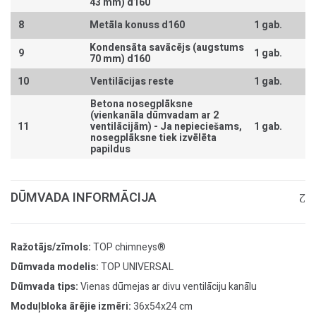
43 mm) d160
8
Metāla konuss d160
1 gab.
Kondensāta savācējs (augstums
9
1 gab.
70 mm) d160
10
Ventilācijas reste
1 gab.
Betona nosegplāksne
(vienkanāla dūmvadam ar 2
11
ventilācijām) -
Ja nepieciešams,
1 gab.
nosegplāksne tiek izvēlēta
papildus
DŪMVADA INFORMĀCIJA
Ražotājs/zīmols:
TOP chimneys®
Dūmvada modelis:
TOP UNIVERSAL
Dūmvada tips:
Vienas dūmejas ar divu ventilāciju kanālu
Moduļbloka ārējie izmēri:
36x54x24 cm