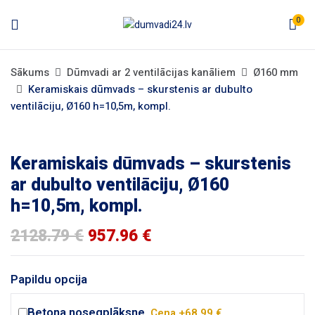
0
Sākums
Dūmvadi ar 2 ventilācijas kanāliem
Ø160 mm
Keramiskais dūmvads – skurstenis ar dubulto
ventilāciju, Ø160 h=10,5m, kompl.
Keramiskais dūmvads – skurstenis
ar dubulto ventilāciju, Ø160
h=10,5m, kompl.
2128.79
€
957.96
€
Papildu opcija
Betona nosegplāksne.
Cena +68.99 €