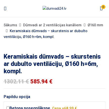
0
Sākums
Dūmvadi ar 2 ventilācijas kanāliem
Ø160 mm
Keramiskais dūmvads – skurstenis ar dubulto
ventilāciju, Ø160 h=6m, kompl.
Keramiskais dūmvads – skurstenis
ar dubulto ventilāciju, Ø160 h=6m,
kompl.
1302.11
€
585.94
€
Papildu opcija
Betona nosegplāksne.
Cena +68.99 €