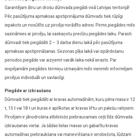
Garantējam ātru un drošu dūmvada piegādi visā Latvijas teritorijā!
Pēc pasūtījuma apmaksas apstiprinājuma dūmvads tiek rūpīgi
iepakots un nosūtīts uz pircēja norādīto adresi. Pirms piegādes mēs
sazināmies ar pircēju, lai saskaņotu precīzu piegādes laiku. Parasti
dūmvadi tiek piegādāti 2 – 3 darba dienu laikā pēc pasūtījuma
apmaksas apstiprināšanas. Sezonas pīķa laikā vai izpārdošanu
periodos piegāde var aizņemt vairāk laika nekā ierasts. Par
iespējamām piegādes termiņu izmaiņām mēs vienmēr informējam
pircējus individuāli un savlaicīgi.
Piegāde ar izkraušanu
Dūmvadi tiek piegādāti ar kravas automašīnām, kuru pilna masa ir 12
t, 15 t vai 18 t un kuras ir aprīkotas ar kravas liftu un palešu ratiņiem.
Pircējam ir jānodrošina atbilstošs piebraucamais ceļš līdz dūmvada
izkraušanas vietai. Ja šādas lielas masas un gabarītu kravas
automašīnas piebraukšana vai manevrēšana ir ierobežota, lūdzam