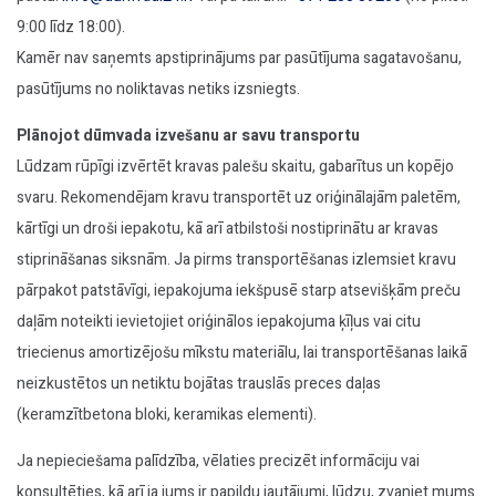
9:00 līdz 18:00).
Kamēr nav saņemts apstiprinājums par pasūtījuma sagatavošanu,
pasūtījums no noliktavas netiks izsniegts.
Plānojot dūmvada izvešanu ar savu transportu
Lūdzam rūpīgi izvērtēt kravas palešu skaitu, gabarītus un kopējo
svaru. Rekomendējam kravu transportēt uz oriģinālajām paletēm,
kārtīgi un droši iepakotu, kā arī atbilstoši nostiprinātu ar kravas
stiprināšanas siksnām. Ja pirms transportēšanas izlemsiet kravu
pārpakot patstāvīgi, iepakojuma iekšpusē starp atsevišķām preču
daļām noteikti ievietojiet oriģinālos iepakojuma ķīļus vai citu
triecienus amortizējošu mīkstu materiālu, lai transportēšanas laikā
neizkustētos un netiktu bojātas trauslās preces daļas
(keramzītbetona bloki, keramikas elementi).
Ja nepieciešama palīdzība, vēlaties precizēt informāciju vai
konsultēties, kā arī ja jums ir papildu jautājumi, lūdzu, zvaniet mums