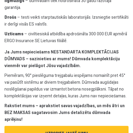
Ilgmūžīgs
– dūmvadam tiek nodrošināta 30 gadu ražotāja
garantija.
Drošs
– testi veikti starptautiskās laboratorijās. Izsniegtie sertifikāti
ir derīgi visās ES valstīs.
Uzticams
– civiltiesiskā atbildība apdrošināta 300 000 EUR apmērā
ERGO Insurance SE Lietuvas filiālē.
Ja Jums nepieciešams NESTANDARTA KOMPLEKTĀCIJAS
DŪMVADS – sazinieties ar mums! Dūmvada komplektāciju
vienmēr var pielāgot Jūsu vajadzībām.
Piemēram, 90° pieslēguma trejgabalu iespējams nomainīt pret 45°
vai pasūtīt sistēmu ar diviem trejgabaliem. Dūmvada augšdaļas
noslēgšanai papildus var izmantot betona nosegplāksni. Tāpat no
komplektācijas var izņemt detaļas, kuras Jums nav nepieciešamas.
Rakstiet mums – aprakstiet savas vajadzības, un mēs ātri un
BEZ MAKSAS sagatavosim Jums detalizētu dūmvada
aprēķinu!