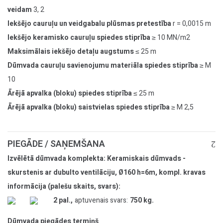
veidam
3, 2
Iekšējo cauruļu un veidgabalu plūsmas pretestība
r = 0,0015 m
Iekšējo keramisko cauruļu spiedes stiprība
≥ 10 MN/m2
Maksimālais iekšējo detaļu augstums
≤ 25 m
Dūmvada cauruļu savienojumu materiāla spiedes stiprība
≥ M
10
Ārējā apvalka (bloku) spiedes stiprība
≤ 25 m
Ārējā apvalka (bloku) saistvielas spiedes stiprība
≥ M 2,5
PIEGĀDE / SAŅEMŠANA
Izvēlētā dūmvada komplekta: Keramiskais dūmvads -
skurstenis ar dubulto ventilāciju, Ø160 h=6m, kompl. kravas
informācija (palešu skaits, svars):
2 pal.,
aptuvenais svars:
750 kg.
Dūmvada piegādes termiņš