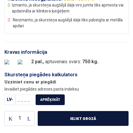
Izmanto, ja skursteņa augšējā daļa virs jumta tiks apmesta vai
apdarināta ar klinkera ķieģeļiem
Neizmanto, ja skursteņa augšējā daļa tiks pabeigta ar metāla
apdari
Kravas informācija
2 pal.,
aptuvenais svars:
750 kg.
Skursteņa piegādes kalkulators
Uzziniet cenu ar piegādi
Ievadiet piegādes adreses pasta indeksu
LV-
APRĒĶINĀT
IELIKT GROZĀ