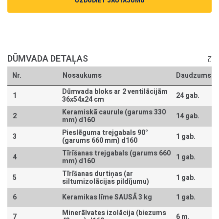
UZDODIET JAUTĀJUMU
DŪMVADA DETAĻAS
Nr.
Nosaukums
Daudzums
Dūmvada bloks ar 2 ventilācijām
1
24 gab.
36x54x24 cm
Keramiskā caurule (garums 330
2
14 gab.
mm) d160
Pieslēguma trejgabals 90°
3
1 gab.
(garums 660 mm) d160
Tīrīšanas trejgabals (garums 660
4
1 gab.
mm) d160
Tīrīšanas durtiņas (ar
5
1 gab.
siltumizolācijas pildījumu)
6
Keramikas līme SAUSĀ 3 kg
1 gab.
Minerālvates izolācija (biezums
7
6 m.