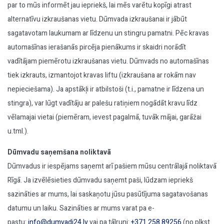
par to mūs informēt jau iepriekš, lai mēs varētu kopīgi atrast
alternatīvu izkraušanas vietu. Dūmvada izkraušanai ir jābūt
sagatavotam laukumam ar līdzenu un stingru pamatni. Pēc kravas
automašīnas ierašanās pircēja pienākums ir skaidri norādīt
vadītājam piemērotu izkraušanas vietu. Dūmvads no automašīnas
tiek izkrauts, izmantojot kravas liftu (izkraušana ar rokām nav
nepieciešama). Ja apstākļi ir atbilstoši (t.i., pamatne ir līdzena un
stingra), var lūgt vadītāju ar palešu ratiņiem nogādāt kravu līdz
vēlamajai vietai (piemēram, ievest pagalmā, tuvāk mājai, garāžai
u.tml.).
Dūmvadu saņemšana noliktavā
Dūmvadus ir iespējams saņemt arī pašiem mūsu centrālajā noliktavā
Rīgā. Ja izvēlēsieties dūmvadu saņemt paši, lūdzam iepriekš
sazināties ar mums, lai saskaņotu jūsu pasūtījuma sagatavošanas
datumu un laiku. Sazināties ar mums varat pa e-
pastu:
info@dumvadi24.lv
vai pa tālruni:
+371 258 89256
(no plkst.