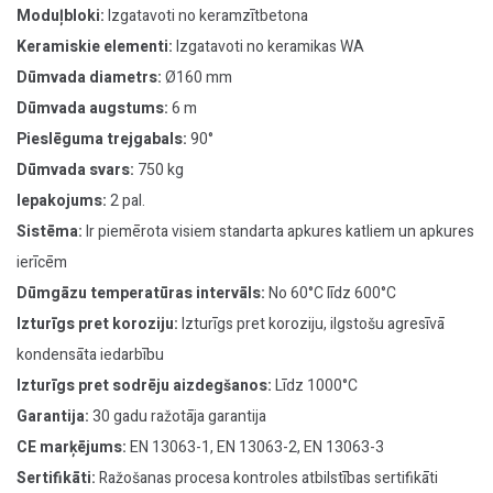
Moduļbloki:
Izgatavoti no keramzītbetona
Keramiskie elementi:
Izgatavoti no keramikas WA
Dūmvada diametrs:
Ø160 mm
Dūmvada augstums:
6 m
Pieslēguma trejgabals:
90°
Dūmvada svars:
750 kg
Iepakojums:
2 pal.
Sistēma:
Ir piemērota visiem standarta apkures katliem un apkures
ierīcēm
Dūmgāzu temperatūras intervāls:
No 60°C līdz 600°C
Izturīgs pret koroziju:
Izturīgs pret koroziju, ilgstošu agresīvā
kondensāta iedarbību
Izturīgs pret sodrēju aizdegšanos:
Līdz 1000°C
Garantija:
30 gadu ražotāja garantija
CE marķējums:
EN 13063-1, EN 13063-2, EN 13063-3
Sertifikāti:
Ražošanas procesa kontroles atbilstības sertifikāti