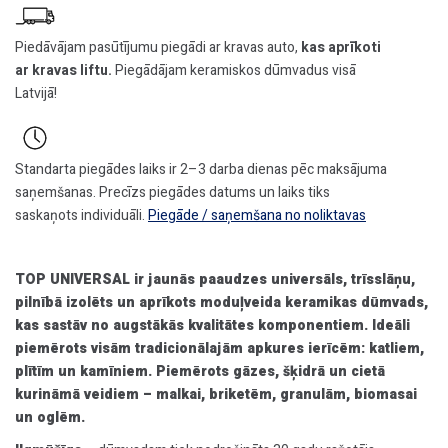
Piedāvājam pasūtījumu piegādi ar kravas auto,
kas aprīkoti
ar kravas liftu.
Piegādājam keramiskos dūmvadus visā
Latvijā!
Standarta piegādes laiks ir 2–3 darba dienas pēc maksājuma
saņemšanas. Precīzs piegādes datums un laiks tiks
saskaņots individuāli.
Piegāde / saņemšana no noliktavas
TOP UNIVERSAL ir jaunās paaudzes universāls, trīsslāņu,
pilnībā izolēts un aprīkots moduļveida keramikas dūmvads,
kas sastāv no augstākās kvalitātes komponentiem. Ideāli
piemērots visām tradicionālajām apkures ierīcēm: katliem,
plītīm un kamīniem. Piemērots gāzes, šķidrā un cietā
kurināmā veidiem – malkai, briketēm, granulām, biomasai
un oglēm.