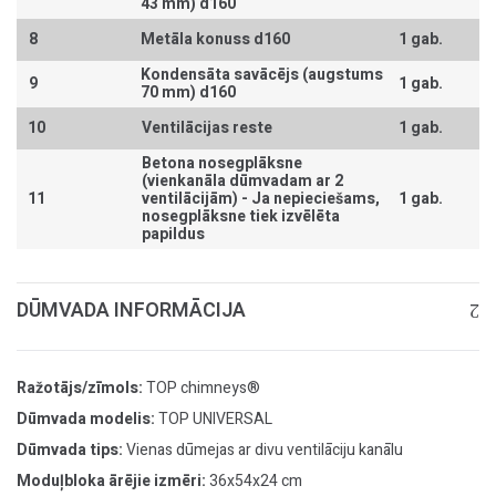
43 mm) d160
8
Metāla konuss d160
1 gab.
Kondensāta savācējs (augstums
9
1 gab.
70 mm) d160
10
Ventilācijas reste
1 gab.
Betona nosegplāksne
(vienkanāla dūmvadam ar 2
11
ventilācijām) -
Ja nepieciešams,
1 gab.
nosegplāksne tiek izvēlēta
papildus
DŪMVADA INFORMĀCIJA
Ražotājs/zīmols:
TOP chimneys®
Dūmvada modelis:
TOP UNIVERSAL
Dūmvada tips:
Vienas dūmejas ar divu ventilāciju kanālu
Moduļbloka ārējie izmēri:
36x54x24 cm