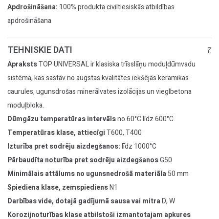
Apdrošināšana:
100% produkta civiltiesiskās atbildības
apdrošināšana
TEHNISKIE DATI
Apraksts
TOP UNIVERSAL ir klasiska trīsslāņu moduļdūmvadu
sistēma, kas sastāv no augstas kvalitātes iekšējās keramikas
caurules, ugunsdrošas minerālvates izolācijas un vieglbetona
moduļbloka.
Dūmgāzu temperatūras intervāls
no 60°C līdz 600°C
Temperatūras klase, attiecīgi
T600, T400
Izturība pret sodrēju aizdegšanos:
līdz 1000°C
Pārbaudīta noturība pret sodrēju aizdegšanos
G50
Minimālais attālums no ugunsnedrošā materiāla
50 mm
Spiediena klase, zemspiediens
N1
Darbības vide, dotajā gadījumā sausa vai mitra
D, W
Korozijnoturības klase atbilstoši izmantotajam apkures