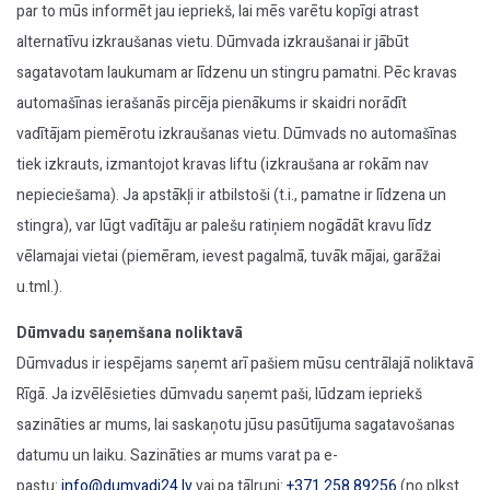
par to mūs informēt jau iepriekš, lai mēs varētu kopīgi atrast
alternatīvu izkraušanas vietu. Dūmvada izkraušanai ir jābūt
sagatavotam laukumam ar līdzenu un stingru pamatni. Pēc kravas
automašīnas ierašanās pircēja pienākums ir skaidri norādīt
vadītājam piemērotu izkraušanas vietu. Dūmvads no automašīnas
tiek izkrauts, izmantojot kravas liftu (izkraušana ar rokām nav
nepieciešama). Ja apstākļi ir atbilstoši (t.i., pamatne ir līdzena un
stingra), var lūgt vadītāju ar palešu ratiņiem nogādāt kravu līdz
vēlamajai vietai (piemēram, ievest pagalmā, tuvāk mājai, garāžai
u.tml.).
Dūmvadu saņemšana noliktavā
Dūmvadus ir iespējams saņemt arī pašiem mūsu centrālajā noliktavā
Rīgā. Ja izvēlēsieties dūmvadu saņemt paši, lūdzam iepriekš
sazināties ar mums, lai saskaņotu jūsu pasūtījuma sagatavošanas
datumu un laiku. Sazināties ar mums varat pa e-
pastu:
info@dumvadi24.lv
vai pa tālruni:
+371 258 89256
(no plkst.