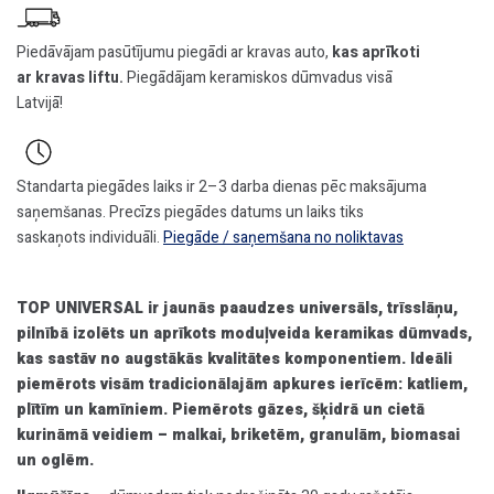
Piedāvājam pasūtījumu piegādi ar kravas auto,
kas aprīkoti
ar kravas liftu.
Piegādājam keramiskos dūmvadus visā
Latvijā!
Standarta piegādes laiks ir 2–3 darba dienas pēc maksājuma
saņemšanas. Precīzs piegādes datums un laiks tiks
saskaņots individuāli.
Piegāde / saņemšana no noliktavas
TOP UNIVERSAL ir jaunās paaudzes universāls, trīsslāņu,
pilnībā izolēts un aprīkots moduļveida keramikas dūmvads,
kas sastāv no augstākās kvalitātes komponentiem. Ideāli
piemērots visām tradicionālajām apkures ierīcēm: katliem,
plītīm un kamīniem. Piemērots gāzes, šķidrā un cietā
kurināmā veidiem – malkai, briketēm, granulām, biomasai
un oglēm.