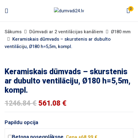
0
Sākums
Dūmvadi ar 2 ventilācijas kanāliem
Ø180 mm
Keramiskais dūmvads – skurstenis ar dubulto
ventilāciju, Ø180 h=5,5m, kompl.
Keramiskais dūmvads – skurstenis
ar dubulto ventilāciju, Ø180 h=5,5m,
kompl.
1246.84
€
561.08
€
Papildu opcija
Betona nosegplāksne.
Cena +68.99 €