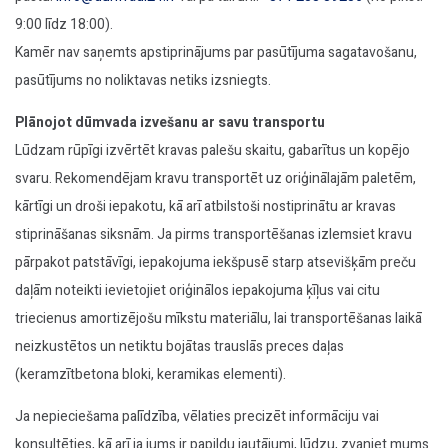
9:00 līdz 18:00).
Kamēr nav saņemts apstiprinājums par pasūtījuma sagatavošanu,
pasūtījums no noliktavas netiks izsniegts.
Plānojot dūmvada izvešanu ar savu transportu
Lūdzam rūpīgi izvērtēt kravas palešu skaitu, gabarītus un kopējo
svaru. Rekomendējam kravu transportēt uz oriģinālajām paletēm,
kārtīgi un droši iepakotu, kā arī atbilstoši nostiprinātu ar kravas
stiprināšanas siksnām. Ja pirms transportēšanas izlemsiet kravu
pārpakot patstāvīgi, iepakojuma iekšpusē starp atsevišķām preču
daļām noteikti ievietojiet oriģinālos iepakojuma ķīļus vai citu
triecienus amortizējošu mīkstu materiālu, lai transportēšanas laikā
neizkustētos un netiktu bojātas trauslās preces daļas
(keramzītbetona bloki, keramikas elementi).
Ja nepieciešama palīdzība, vēlaties precizēt informāciju vai
konsultēties, kā arī ja jums ir papildu jautājumi, lūdzu, zvaniet mums