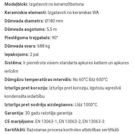
Moduļbloki:
Izgatavoti no keramzītbetona
Keramiskie elementi:
Izgatavoti no keramikas WA
Dūmvada diametrs:
Ø180 mm
Dūmvada augstums:
5,5 m
Pieslēguma trejgabals:
90°
Dūmvada svars:
688 kg
Iepakojums:
2 pal.
Sistēma:
Ir piemērota visiem standarta apkures katliem un apkures
ierīcēm
Dūmgāzu temperatūras intervāls:
No 60°C līdz 600°C
Izturīgs pret koroziju:
Izturīgs pret koroziju, ilgstošu agresīvā
kondensāta iedarbību
Izturīgs pret sodrēju aizdegšanos:
Līdz 1000°C
Garantija:
30 gadu ražotāja garantija
CE marķējums:
EN 13063-1, EN 13063-2, EN 13063-3
Sertifikāti:
Ražošanas procesa kontroles atbilstības sertifikāti