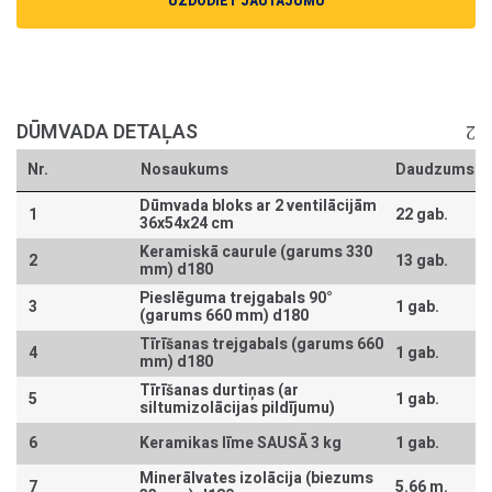
UZDODIET JAUTĀJUMU
DŪMVADA DETAĻAS
Nr.
Nosaukums
Daudzums
Dūmvada bloks ar 2 ventilācijām
1
22 gab.
36x54x24 cm
Keramiskā caurule (garums 330
2
13 gab.
mm) d180
Pieslēguma trejgabals 90°
3
1 gab.
(garums 660 mm) d180
Tīrīšanas trejgabals (garums 660
4
1 gab.
mm) d180
Tīrīšanas durtiņas (ar
5
1 gab.
siltumizolācijas pildījumu)
6
Keramikas līme SAUSĀ 3 kg
1 gab.
Minerālvates izolācija (biezums
7
5.66 m.