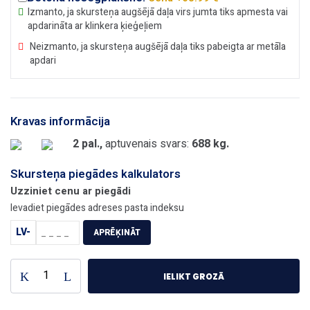
Izmanto, ja skursteņa augšējā daļa virs jumta tiks apmesta vai
apdarināta ar klinkera ķieģeļiem
Neizmanto, ja skursteņa augšējā daļa tiks pabeigta ar metāla
apdari
Kravas informācija
2 pal.,
aptuvenais svars:
688 kg.
Skursteņa piegādes kalkulators
Uzziniet cenu ar piegādi
Ievadiet piegādes adreses pasta indeksu
LV-
APRĒĶINĀT
IELIKT GROZĀ