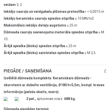
veidam
3, 2
Iekšējo cauruļu un veidgabalu plūsmas pretestība
r = 0,0015 m
Iekšējo keramisko cauruļu spiedes stiprība
≥ 10 MN/m2
Maksimālais iekšējo detaļu augstums
≤ 25 m
Dūmvada cauruļu savienojumu materiāla spiedes stiprība
≥ M
10
Ārējā apvalka (bloku) spiedes stiprība
≤ 25 m
Ārējā apvalka (bloku) saistvielas spiedes stiprība
≥ M 2,5
PIEGĀDE / SAŅEMŠANA
Izvēlētā dūmvada komplekta: Keramiskais dūmvads -
skurstenis ar dubulto ventilāciju, Ø180 h=5,5m, kompl. kravas
informācija (palešu skaits, svars):
2 pal.,
aptuvenais svars:
688 kg.
Dūmvada piegādes termiņš