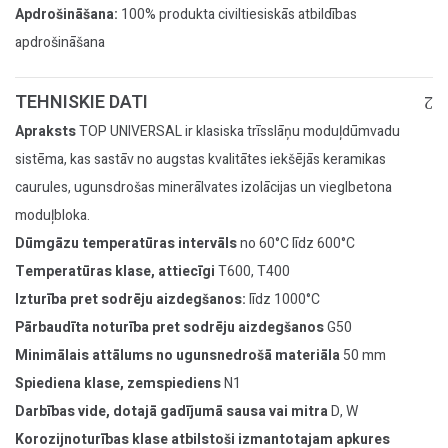
Apdrošināšana:
100% produkta civiltiesiskās atbildības
apdrošināšana
TEHNISKIE DATI
Apraksts
TOP UNIVERSAL ir klasiska trīsslāņu moduļdūmvadu
sistēma, kas sastāv no augstas kvalitātes iekšējās keramikas
caurules, ugunsdrošas minerālvates izolācijas un vieglbetona
moduļbloka.
Dūmgāzu temperatūras intervāls
no 60°C līdz 600°C
Temperatūras klase, attiecīgi
T600, T400
Izturība pret sodrēju aizdegšanos:
līdz 1000°C
Pārbaudīta noturība pret sodrēju aizdegšanos
G50
Minimālais attālums no ugunsnedrošā materiāla
50 mm
Spiediena klase, zemspiediens
N1
Darbības vide, dotajā gadījumā sausa vai mitra
D, W
Korozijnoturības klase atbilstoši izmantotajam apkures