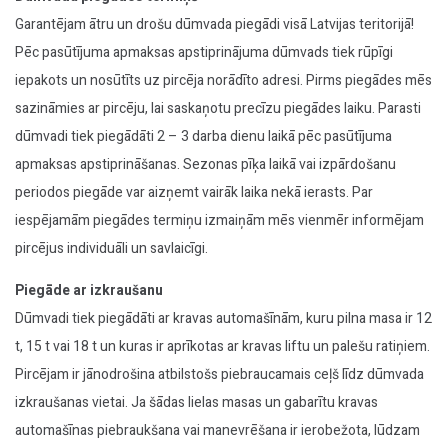
Garantējam ātru un drošu dūmvada piegādi visā Latvijas teritorijā!
Pēc pasūtījuma apmaksas apstiprinājuma dūmvads tiek rūpīgi
iepakots un nosūtīts uz pircēja norādīto adresi. Pirms piegādes mēs
sazināmies ar pircēju, lai saskaņotu precīzu piegādes laiku. Parasti
dūmvadi tiek piegādāti 2 – 3 darba dienu laikā pēc pasūtījuma
apmaksas apstiprināšanas. Sezonas pīķa laikā vai izpārdošanu
periodos piegāde var aizņemt vairāk laika nekā ierasts. Par
iespējamām piegādes termiņu izmaiņām mēs vienmēr informējam
pircējus individuāli un savlaicīgi.
Piegāde ar izkraušanu
Dūmvadi tiek piegādāti ar kravas automašīnām, kuru pilna masa ir 12
t, 15 t vai 18 t un kuras ir aprīkotas ar kravas liftu un palešu ratiņiem.
Pircējam ir jānodrošina atbilstošs piebraucamais ceļš līdz dūmvada
izkraušanas vietai. Ja šādas lielas masas un gabarītu kravas
automašīnas piebraukšana vai manevrēšana ir ierobežota, lūdzam