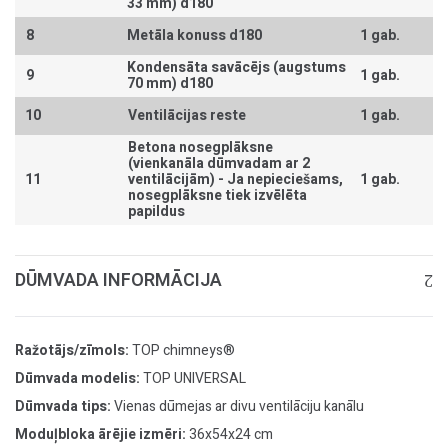
33 mm) d180
8
Metāla konuss d180
1 gab.
Kondensāta savācējs (augstums
9
1 gab.
70 mm) d180
10
Ventilācijas reste
1 gab.
Betona nosegplāksne
(vienkanāla dūmvadam ar 2
11
ventilācijām) -
Ja nepieciešams,
1 gab.
nosegplāksne tiek izvēlēta
papildus
DŪMVADA INFORMĀCIJA
Ražotājs/zīmols:
TOP chimneys®
Dūmvada modelis:
TOP UNIVERSAL
Dūmvada tips:
Vienas dūmejas ar divu ventilāciju kanālu
Moduļbloka ārējie izmēri:
36x54x24 cm