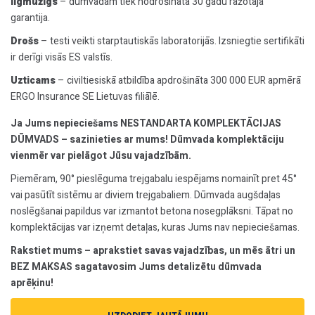
Ilgmūžīgs
– dūmvadam tiek nodrošināta 30 gadu ražotāja
garantija.
Drošs
– testi veikti starptautiskās laboratorijās. Izsniegtie sertifikāti
ir derīgi visās ES valstīs.
Uzticams
– civiltiesiskā atbildība apdrošināta 300 000 EUR apmērā
ERGO Insurance SE Lietuvas filiālē.
Ja Jums nepieciešams NESTANDARTA KOMPLEKTĀCIJAS
DŪMVADS – sazinieties ar mums! Dūmvada komplektāciju
vienmēr var pielāgot Jūsu vajadzībām.
Piemēram, 90° pieslēguma trejgabalu iespējams nomainīt pret 45°
vai pasūtīt sistēmu ar diviem trejgabaliem. Dūmvada augšdaļas
noslēgšanai papildus var izmantot betona nosegplāksni. Tāpat no
komplektācijas var izņemt detaļas, kuras Jums nav nepieciešamas.
Rakstiet mums – aprakstiet savas vajadzības, un mēs ātri un
BEZ MAKSAS sagatavosim Jums detalizētu dūmvada
aprēķinu!