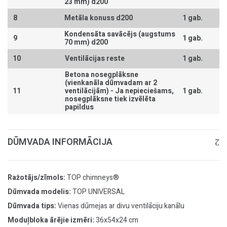
23 mm) d200
8
Metāla konuss d200
1 gab.
Kondensāta savācējs (augstums
9
1 gab.
70 mm) d200
10
Ventilācijas reste
1 gab.
Betona nosegplāksne
(vienkanāla dūmvadam ar 2
11
ventilācijām) -
Ja nepieciešams,
1 gab.
nosegplāksne tiek izvēlēta
papildus
DŪMVADA INFORMĀCIJA
Ražotājs/zīmols:
TOP chimneys®
Dūmvada modelis:
TOP UNIVERSAL
Dūmvada tips:
Vienas dūmejas ar divu ventilāciju kanālu
Moduļbloka ārējie izmēri:
36x54x24 cm