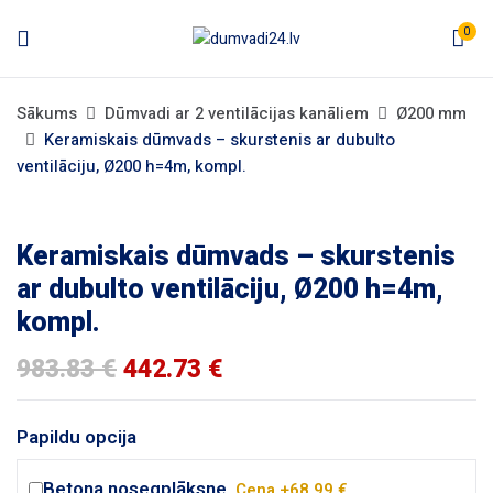
0
Sākums
Dūmvadi ar 2 ventilācijas kanāliem
Ø200 mm
Keramiskais dūmvads – skurstenis ar dubulto
ventilāciju, Ø200 h=4m, kompl.
Keramiskais dūmvads – skurstenis
ar dubulto ventilāciju, Ø200 h=4m,
kompl.
Original
Current
983.83
€
442.73
€
price
price
was:
is:
983.83 €.
442.73 €.
Papildu opcija
Betona nosegplāksne.
Cena +68.99 €