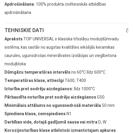
Apdrošināšana:
100% produkta civiltiesiskās atbildības
apdrošināšana
TEHNISKIE DATI
Apraksts
TOP UNIVERSAL ir klasiska trīsslāņu moduļdūmvadu
sistēma, kas sastāv no augstas kvalitātes iekšējās keramikas
caurules, ugunsdrošas minerālvates izolācijas un vieglbetona
moduļbloka.
Dūmgāzu temperatūras intervāls
no 60°C līdz 600°C
Temperatūras klase, attiecīgi
T600, T400
Izturība pret sodrēju aizdegšanos:
līdz 1000°C
Pārbaudīta noturība pret sodrēju aizdegšanos
G50
Minimālais attālums no ugunsnedrošā materiāla
50 mm
Spiediena klase, zemspiediens
N1
Darbības vide, dotajā gadījumā sausa vai mitra
D, W
Korozijnoturības klase atbilstoši izmantotajam apkures