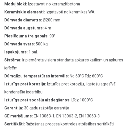
Moduļbloki:
Izgatavoti no keramzītbetona
Keramiskie elementi:
Izgatavoti no keramikas WA
Dūmvada diametrs:
Ø200 mm
Dūmvada augstums:
4 m
Pieslēguma trejgabals:
90°
Dūmvada svars:
500 kg
Iepakojums:
1 pal.
Sistēma:
Ir piemērota visiem standarta apkures katliem un apkures
ierīcēm
Dūmgāzu temperatūras intervāls:
No 60°C līdz 600°C
Izturīgs pret koroziju:
Izturīgs pret koroziju, ilgstošu agresīvā
kondensāta iedarbību
Izturīgs pret sodrēju aizdegšanos:
Līdz 1000°C
Garantija:
30 gadu ražotāja garantija
CE marķējums:
EN 13063-1, EN 13063-2, EN 13063-3
Sertifikāti:
Ražošanas procesa kontroles atbilstības sertifikāti