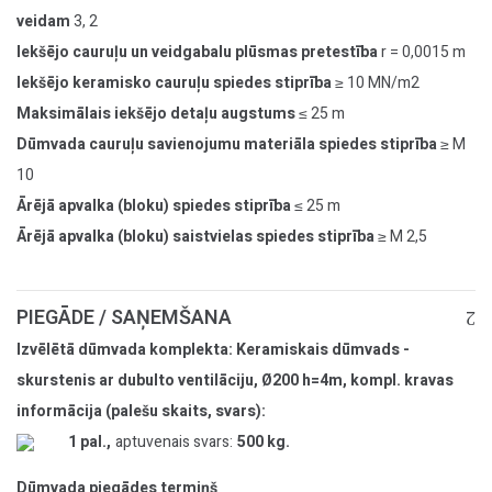
veidam
3, 2
Iekšējo cauruļu un veidgabalu plūsmas pretestība
r = 0,0015 m
Iekšējo keramisko cauruļu spiedes stiprība
≥ 10 MN/m2
Maksimālais iekšējo detaļu augstums
≤ 25 m
Dūmvada cauruļu savienojumu materiāla spiedes stiprība
≥ M
10
Ārējā apvalka (bloku) spiedes stiprība
≤ 25 m
Ārējā apvalka (bloku) saistvielas spiedes stiprība
≥ M 2,5
PIEGĀDE / SAŅEMŠANA
Izvēlētā dūmvada komplekta: Keramiskais dūmvads -
skurstenis ar dubulto ventilāciju, Ø200 h=4m, kompl. kravas
informācija (palešu skaits, svars):
1 pal.,
aptuvenais svars:
500 kg.
Dūmvada piegādes termiņš