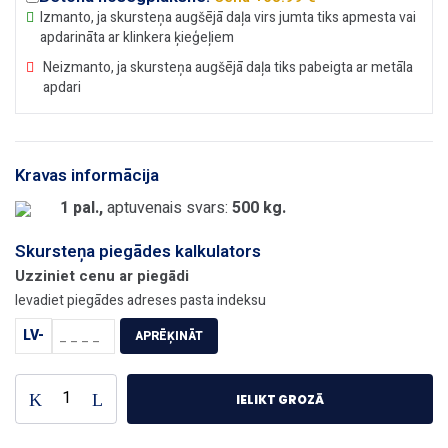
Izmanto, ja skursteņa augšējā daļa virs jumta tiks apmesta vai
apdarināta ar klinkera ķieģeļiem
Neizmanto, ja skursteņa augšējā daļa tiks pabeigta ar metāla
apdari
Kravas informācija
1 pal.,
aptuvenais svars:
500 kg.
Skursteņa piegādes kalkulators
Uzziniet cenu ar piegādi
Ievadiet piegādes adreses pasta indeksu
LV-
APRĒĶINĀT
Keramiskais
IELIKT GROZĀ
dūmvads
-