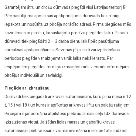
Garantējam ātru un drošu dūmvada piegādi visā Latvijas teritorijā!
Pēc pasūtījuma apmaksas apstiprinājuma dūmvads tiek rūpīgi
iepakots un nosūtīts uz pircēja norādīto adresi. Pirms piegādes mēs
sazināmies ar pircēju, lai saskaņotu precīzu piegādes laiku. Parasti
dūmvadi tiek piegādāti 2 – 3 darba dienu laikā pēc pasūtījuma
apmaksas apstiprināšanas. Sezonas pīķa laikā vai izpārdošanu
periodos piegāde var aizņemt vairāk laika nekā ierasts. Par
iespējamām piegādes termiņu izmaiņām mēs vienmēr informējam
pircējus individuāli un savlaicīgi.
Piegāde ar izkraušanu
Dūmvadi tiek piegādāti ar kravas automašīnām, kuru pilna masa ir 12
t, 15 t vai 18 t un kuras ir aprīkotas ar kravas liftu un palešu ratiņiem.
Pircējam ir jānodrošina atbilstošs piebraucamais ceļš līdz dūmvada
izkraušanas vietai. Ja šādas lielas masas un gabarītu kravas
automašīnas piebraukšana vai manevrēšana ir ierobežota, lūdzam