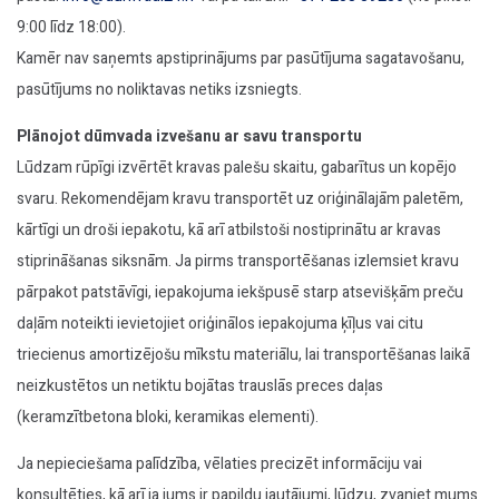
9:00 līdz 18:00).
Kamēr nav saņemts apstiprinājums par pasūtījuma sagatavošanu,
pasūtījums no noliktavas netiks izsniegts.
Plānojot dūmvada izvešanu ar savu transportu
Lūdzam rūpīgi izvērtēt kravas palešu skaitu, gabarītus un kopējo
svaru. Rekomendējam kravu transportēt uz oriģinālajām paletēm,
kārtīgi un droši iepakotu, kā arī atbilstoši nostiprinātu ar kravas
stiprināšanas siksnām. Ja pirms transportēšanas izlemsiet kravu
pārpakot patstāvīgi, iepakojuma iekšpusē starp atsevišķām preču
daļām noteikti ievietojiet oriģinālos iepakojuma ķīļus vai citu
triecienus amortizējošu mīkstu materiālu, lai transportēšanas laikā
neizkustētos un netiktu bojātas trauslās preces daļas
(keramzītbetona bloki, keramikas elementi).
Ja nepieciešama palīdzība, vēlaties precizēt informāciju vai
konsultēties, kā arī ja jums ir papildu jautājumi, lūdzu, zvaniet mums