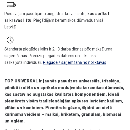
skurstenis
ar
Piedāvājam pasūtījumu piegādi ar kravas auto,
kas aprīkoti
dubulto
ar kravas liftu.
Piegādājam keramiskos dūmvadus visā
ventilāciju,
Latvijā!
Ø200
h=4m,
kompl.
daudzums
Standarta piegādes laiks ir 2–3 darba dienas pēc maksājuma
saņemšanas. Precīzs piegādes datums un laiks tiks
saskaņots individuāli.
Piegāde / saņemšana no noliktavas
TOP UNIVERSAL ir jaunās paaudzes universāls, trīsslāņu,
pilnībā izolēts un aprīkots moduļveida keramikas dūmvads,
kas sastāv no augstākās kvalitātes komponentiem. Ideāli
piemērots visām tradicionālajām apkures ierīcēm: katliem,
plītīm un kamīniem. Piemērots gāzes, šķidrā un cietā
kurināmā veidiem – malkai, briketēm, granulām, biomasai
un oglēm.