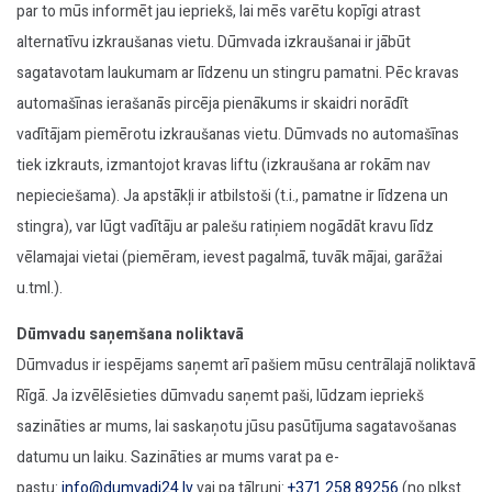
par to mūs informēt jau iepriekš, lai mēs varētu kopīgi atrast
alternatīvu izkraušanas vietu. Dūmvada izkraušanai ir jābūt
sagatavotam laukumam ar līdzenu un stingru pamatni. Pēc kravas
automašīnas ierašanās pircēja pienākums ir skaidri norādīt
vadītājam piemērotu izkraušanas vietu. Dūmvads no automašīnas
tiek izkrauts, izmantojot kravas liftu (izkraušana ar rokām nav
nepieciešama). Ja apstākļi ir atbilstoši (t.i., pamatne ir līdzena un
stingra), var lūgt vadītāju ar palešu ratiņiem nogādāt kravu līdz
vēlamajai vietai (piemēram, ievest pagalmā, tuvāk mājai, garāžai
u.tml.).
Dūmvadu saņemšana noliktavā
Dūmvadus ir iespējams saņemt arī pašiem mūsu centrālajā noliktavā
Rīgā. Ja izvēlēsieties dūmvadu saņemt paši, lūdzam iepriekš
sazināties ar mums, lai saskaņotu jūsu pasūtījuma sagatavošanas
datumu un laiku. Sazināties ar mums varat pa e-
pastu:
info@dumvadi24.lv
vai pa tālruni:
+371 258 89256
(no plkst.