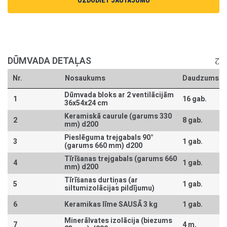
UZDODIET JAUTĀJUMU
DŪMVADA DETAĻAS
Nr.
Nosaukums
Daudzums
Dūmvada bloks ar 2 ventilācijām
1
16 gab.
36x54x24 cm
Keramiskā caurule (garums 330
2
8 gab.
mm) d200
Pieslēguma trejgabals 90°
3
1 gab.
(garums 660 mm) d200
Tīrīšanas trejgabals (garums 660
4
1 gab.
mm) d200
Tīrīšanas durtiņas (ar
5
1 gab.
siltumizolācijas pildījumu)
6
Keramikas līme SAUSĀ 3 kg
1 gab.
Minerālvates izolācija (biezums
7
4 m.