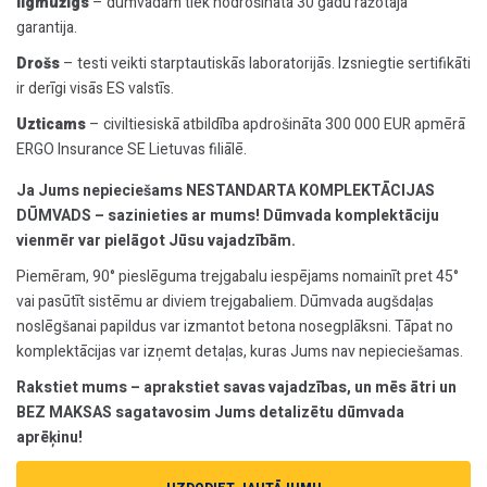
Ilgmūžīgs
– dūmvadam tiek nodrošināta 30 gadu ražotāja
garantija.
Drošs
– testi veikti starptautiskās laboratorijās. Izsniegtie sertifikāti
ir derīgi visās ES valstīs.
Uzticams
– civiltiesiskā atbildība apdrošināta 300 000 EUR apmērā
ERGO Insurance SE Lietuvas filiālē.
Ja Jums nepieciešams NESTANDARTA KOMPLEKTĀCIJAS
DŪMVADS – sazinieties ar mums! Dūmvada komplektāciju
vienmēr var pielāgot Jūsu vajadzībām.
Piemēram, 90° pieslēguma trejgabalu iespējams nomainīt pret 45°
vai pasūtīt sistēmu ar diviem trejgabaliem. Dūmvada augšdaļas
noslēgšanai papildus var izmantot betona nosegplāksni. Tāpat no
komplektācijas var izņemt detaļas, kuras Jums nav nepieciešamas.
Rakstiet mums – aprakstiet savas vajadzības, un mēs ātri un
BEZ MAKSAS sagatavosim Jums detalizētu dūmvada
aprēķinu!