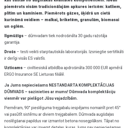
kas sastāv no augstākās kvalitātes komponentiem. Ideāli
piemērots visām tradicionālajām apkures ierīcēm: katliem,
plītīm un kamīniem. Piemērots gāzes, šķidrā un cietā
kurināmā veidiem – malkai, briketēm, granulām, biomasai
un oglēm.
Ilgmūžīgs
– dūmvadam tiek nodrošināta 30 gadu ražotāja
garantija.
Drošs
– testi veikti starptautiskās laboratorijās. Izsniegtie sertifikāti
ir derīgi visās ES valstīs.
Uzticams
– civiltiesiskā atbildība apdrošināta 300 000 EUR apmērā
ERGO Insurance SE Lietuvas filiālē.
Ja Jums nepieciešams NESTANDARTA KOMPLEKTĀCIJAS
DŪMVADS – sazinieties ar mums! Dūmvada komplektāciju
vienmēr var pielāgot Jūsu vajadzībām.
Piemēram, 90° pieslēguma trejgabalu iespējams nomainīt pret 45°
vai pasūtīt sistēmu ar diviem trejgabaliem. Dūmvada augšdaļas
noslēgšanai papildus var izmantot betona nosegplāksni. Tāpat no
komplektācijas var izņemt detaļas, kuras Jums nav nepieciešamas.