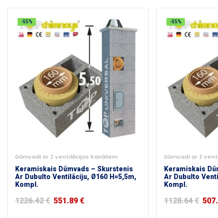
-55%
-55%
Dūmvadi ar 2 ventilācijas kanāliem
Dūmvadi ar 2 vent
Keramiskais Dūmvads – Skurstenis
Keramiskais Dū
Ar Dubulto Ventilāciju, Ø160 H=5,5m,
Ar Dubulto Vent
Kompl.
Kompl.
1226.42
€
551.89
€
1128.64
€
507