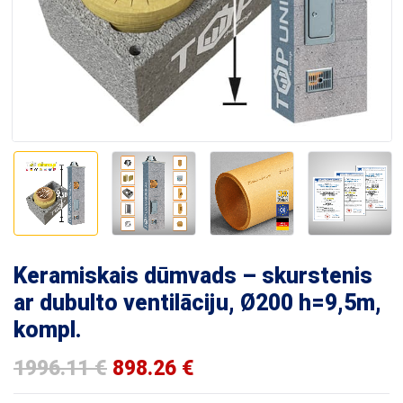
Keramiskais dūmvads – skurstenis
ar dubulto ventilāciju, Ø200 h=9,5m,
kompl.
1996.11
€
898.26
€