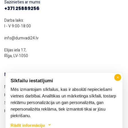
Sazinieties ar mums
+371 25889256
Darba laiks:
I - V 9:00-18:00
info@dumvadi24.lv
Elijas iela 17,
Rīga, LV-1050
Informācija
×
Sīkfailu iestatījumi
Noteikumi un nosacījumi
Mēs izmantojam sīkfailus, kas ir absolūti nepieciešami
Konfidencialitātes politika
vietnes darbībai. Analītikas un mārketinga sīkfaili, tostarp
reklāmu personalizācija un gan personalizēta, gan
Sīkdatņu politika
nepersonalizēta reklāma, tiek izmantoti tikai ar jūsu
Kontakti
piekrišanu.
Rādīt informāciju