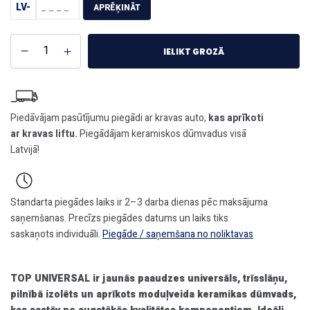
LV-
APRĒĶINĀT
IELIKT GROZĀ
Piedāvājam pasūtījumu piegādi ar kravas auto,
kas aprīkoti
ar kravas liftu.
Piegādājam keramiskos dūmvadus visā
Latvijā!
Standarta piegādes laiks ir 2–3 darba dienas pēc maksājuma
saņemšanas. Precīzs piegādes datums un laiks tiks
saskaņots individuāli.
Piegāde / saņemšana no noliktavas
TOP UNIVERSAL ir jaunās paaudzes universāls, trīsslāņu,
pilnībā izolēts un aprīkots moduļveida keramikas dūmvads,