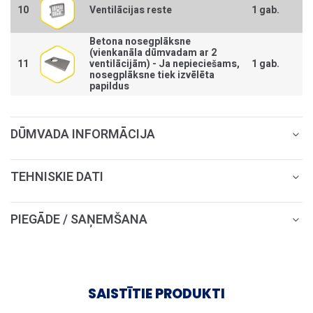
10
Ventilācijas reste
1 gab.
Betona nosegplāksne
(vienkanāla dūmvadam ar 2
11
ventilācijām) -
Ja nepieciešams,
1 gab.
nosegplāksne tiek izvēlēta
papildus
DŪMVADA INFORMĀCIJA
TEHNISKIE DATI
PIEGĀDE / SAŅEMŠANA
SAISTĪTIE PRODUKTI