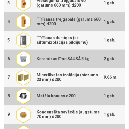
Pieslēguma trejgabals 90°
3
1 gab.
(garums 660 mm) d200
Tīrīšanas trejgabals (garums 660
4
1 gab.
mm) d200
Tīrīšanas durtiņas (ar
5
1 gab.
siltumizolācijas pildījumu)
6
Keramikas līme SAUSĀ 3 kg
2 gab.
Minerālvates izolācija (biezums
7
9.66 m.
23 mm) d200
8
Metāla konuss d200
1 gab.
Kondensāta savācējs (augstums
9
1 gab.
70 mm) d200