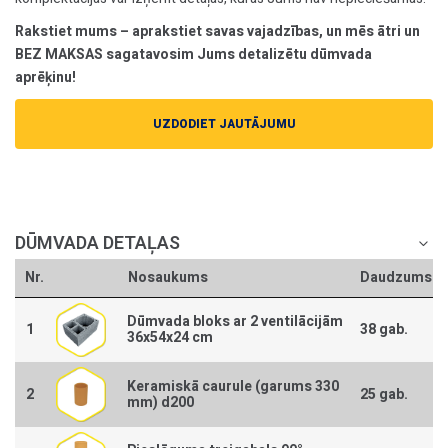
Rakstiet mums – aprakstiet savas vajadzības, un mēs ātri un
BEZ MAKSAS sagatavosim Jums detalizētu dūmvada
aprēķinu!
UZDODIET JAUTĀJUMU
DŪMVADA DETAĻAS
Nr.
Nosaukums
Daudzums
Dūmvada bloks ar 2 ventilācijām
1
38 gab.
36x54x24 cm
Keramiskā caurule (garums 330
2
25 gab.
mm) d200