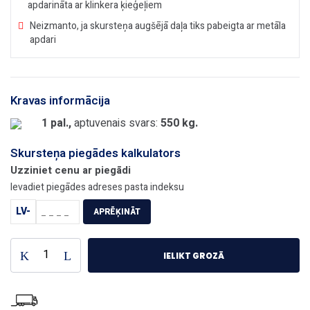
apdarināta ar klinkera ķieģeļiem
Neizmanto, ja skursteņa augšējā daļa tiks pabeigta ar metāla
apdari
Kravas informācija
1 pal.,
aptuvenais svars:
550 kg.
Skursteņa piegādes kalkulators
Uzziniet cenu ar piegādi
Ievadiet piegādes adreses pasta indeksu
LV-
APRĒĶINĀT
IELIKT GROZĀ