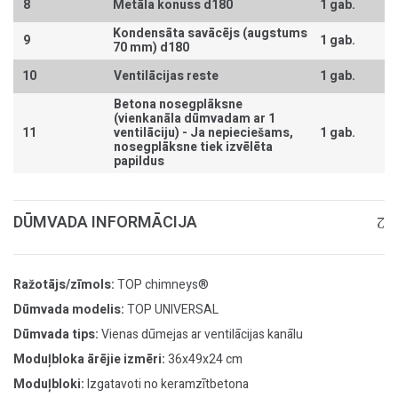
8
Metāla konuss d180
1 gab.
Kondensāta savācējs (augstums
9
1 gab.
70 mm) d180
10
Ventilācijas reste
1 gab.
Betona nosegplāksne
(vienkanāla dūmvadam ar 1
11
ventilāciju) -
Ja nepieciešams,
1 gab.
nosegplāksne tiek izvēlēta
papildus
DŪMVADA INFORMĀCIJA
Ražotājs/zīmols:
TOP chimneys®
Dūmvada modelis:
TOP UNIVERSAL
Dūmvada tips:
Vienas dūmejas ar ventilācijas kanālu
Moduļbloka ārējie izmēri:
36x49x24 cm
Moduļbloki:
Izgatavoti no keramzītbetona