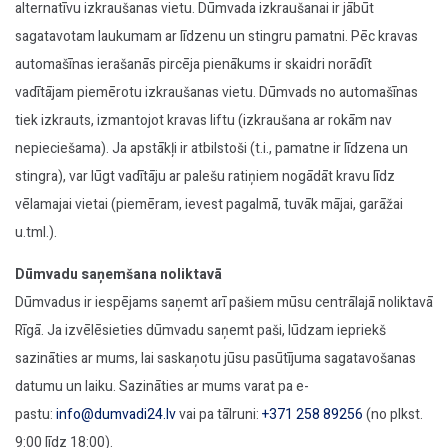
alternatīvu izkraušanas vietu. Dūmvada izkraušanai ir jābūt
sagatavotam laukumam ar līdzenu un stingru pamatni. Pēc kravas
automašīnas ierašanās pircēja pienākums ir skaidri norādīt
vadītājam piemērotu izkraušanas vietu. Dūmvads no automašīnas
tiek izkrauts, izmantojot kravas liftu (izkraušana ar rokām nav
nepieciešama). Ja apstākļi ir atbilstoši (t.i., pamatne ir līdzena un
stingra), var lūgt vadītāju ar palešu ratiņiem nogādāt kravu līdz
vēlamajai vietai (piemēram, ievest pagalmā, tuvāk mājai, garāžai
u.tml.).
Dūmvadu saņemšana noliktavā
Dūmvadus ir iespējams saņemt arī pašiem mūsu centrālajā noliktavā
Rīgā. Ja izvēlēsieties dūmvadu saņemt paši, lūdzam iepriekš
sazināties ar mums, lai saskaņotu jūsu pasūtījuma sagatavošanas
datumu un laiku. Sazināties ar mums varat pa e-
pastu:
info@dumvadi24.lv
vai pa tālruni:
+371 258 89256
(no plkst.
9:00 līdz 18:00).