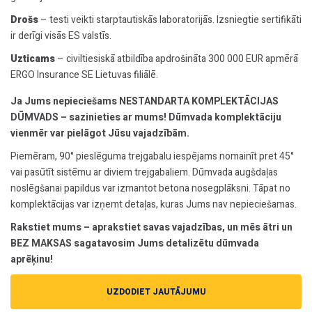
Drošs
– testi veikti starptautiskās laboratorijās. Izsniegtie sertifikāti
ir derīgi visās ES valstīs.
Uzticams
– civiltiesiskā atbildība apdrošināta 300 000 EUR apmērā
ERGO Insurance SE Lietuvas filiālē.
Ja Jums nepieciešams NESTANDARTA KOMPLEKTĀCIJAS
DŪMVADS – sazinieties ar mums! Dūmvada komplektāciju
vienmēr var pielāgot Jūsu vajadzībām.
Piemēram, 90° pieslēguma trejgabalu iespējams nomainīt pret 45°
vai pasūtīt sistēmu ar diviem trejgabaliem. Dūmvada augšdaļas
noslēgšanai papildus var izmantot betona nosegplāksni. Tāpat no
komplektācijas var izņemt detaļas, kuras Jums nav nepieciešamas.
Rakstiet mums – aprakstiet savas vajadzības, un mēs ātri un
BEZ MAKSAS sagatavosim Jums detalizētu dūmvada
aprēķinu!
UZDODIET JAUTĀJUMU