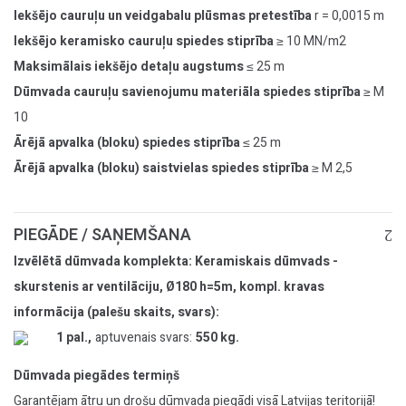
Iekšējo cauruļu un veidgabalu plūsmas pretestība
r = 0,0015 m
Iekšējo keramisko cauruļu spiedes stiprība
≥ 10 MN/m2
Maksimālais iekšējo detaļu augstums
≤ 25 m
Dūmvada cauruļu savienojumu materiāla spiedes stiprība
≥ M
10
Ārējā apvalka (bloku) spiedes stiprība
≤ 25 m
Ārējā apvalka (bloku) saistvielas spiedes stiprība
≥ M 2,5
PIEGĀDE / SAŅEMŠANA
Izvēlētā dūmvada komplekta: Keramiskais dūmvads -
skurstenis ar ventilāciju, Ø180 h=5m, kompl. kravas
informācija (palešu skaits, svars):
1 pal.,
aptuvenais svars:
550 kg.
Dūmvada piegādes termiņš
Garantējam ātru un drošu dūmvada piegādi visā Latvijas teritorijā!