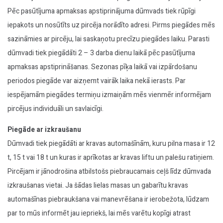
Pēc pasūtījuma apmaksas apstiprinājuma dūmvads tiek rūpīgi
iepakots un nosūtīts uz pircēja norādīto adresi. Pirms piegādes mēs
sazināmies ar pircēju, lai saskaņotu precīzu piegādes laiku. Parasti
dūmvadi tiek piegādāti 2 – 3 darba dienu laikā pēc pasūtījuma
apmaksas apstiprināšanas. Sezonas pīķa laikā vai izpārdošanu
periodos piegāde var aizņemt vairāk laika nekā ierasts. Par
iespējamām piegādes termiņu izmaiņām mēs vienmēr informējam
pircējus individuāli un savlaicīgi.
Piegāde ar izkraušanu
Dūmvadi tiek piegādāti ar kravas automašīnām, kuru pilna masa ir 12
t, 15 t vai 18 t un kuras ir aprīkotas ar kravas liftu un palešu ratiņiem.
Pircējam ir jānodrošina atbilstošs piebraucamais ceļš līdz dūmvada
izkraušanas vietai. Ja šādas lielas masas un gabarītu kravas
automašīnas piebraukšana vai manevrēšana ir ierobežota, lūdzam
par to mūs informēt jau iepriekš, lai mēs varētu kopīgi atrast