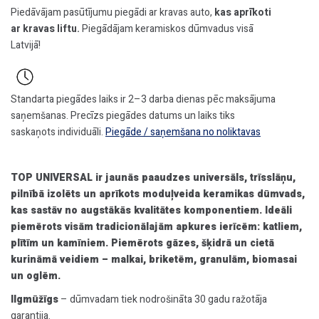
Piedāvājam pasūtījumu piegādi ar kravas auto,
kas aprīkoti
ar kravas liftu.
Piegādājam keramiskos dūmvadus visā
Latvijā!
Standarta piegādes laiks ir 2–3 darba dienas pēc maksājuma
saņemšanas. Precīzs piegādes datums un laiks tiks
saskaņots individuāli.
Piegāde / saņemšana no noliktavas
TOP UNIVERSAL ir jaunās paaudzes universāls, trīsslāņu,
pilnībā izolēts un aprīkots moduļveida keramikas dūmvads,
kas sastāv no augstākās kvalitātes komponentiem. Ideāli
piemērots visām tradicionālajām apkures ierīcēm: katliem,
plītīm un kamīniem. Piemērots gāzes, šķidrā un cietā
kurināmā veidiem – malkai, briketēm, granulām, biomasai
un oglēm.
Ilgmūžīgs
– dūmvadam tiek nodrošināta 30 gadu ražotāja
garantija.