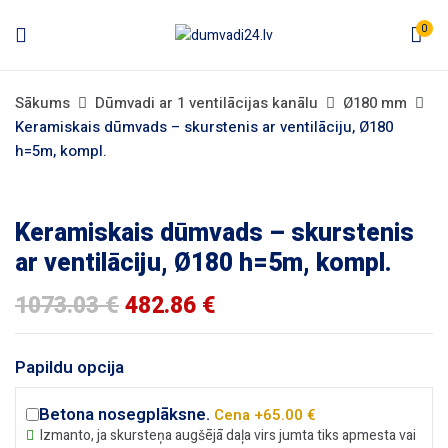
0
Sākums
Dūmvadi ar 1 ventilācijas kanālu
Ø180 mm
Keramiskais dūmvads – skurstenis ar ventilāciju, Ø180
h=5m, kompl.
Keramiskais dūmvads – skurstenis
ar ventilāciju, Ø180 h=5m, kompl.
1073.03
€
482.86
€
Papildu opcija
Betona nosegplāksne.
Cena +65.00 €
Izmanto, ja skursteņa augšējā daļa virs jumta tiks apmesta vai