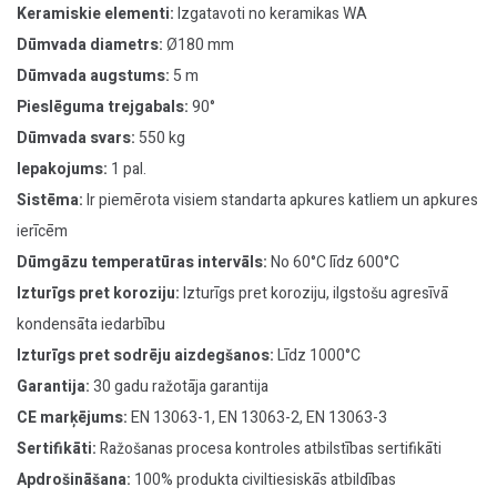
Keramiskie elementi:
Izgatavoti no keramikas WA
Dūmvada diametrs:
Ø180 mm
Dūmvada augstums:
5 m
Pieslēguma trejgabals:
90°
Dūmvada svars:
550 kg
Iepakojums:
1 pal.
Sistēma:
Ir piemērota visiem standarta apkures katliem un apkures
ierīcēm
Dūmgāzu temperatūras intervāls:
No 60°C līdz 600°C
Izturīgs pret koroziju:
Izturīgs pret koroziju, ilgstošu agresīvā
kondensāta iedarbību
Izturīgs pret sodrēju aizdegšanos:
Līdz 1000°C
Garantija:
30 gadu ražotāja garantija
CE marķējums:
EN 13063-1, EN 13063-2, EN 13063-3
Sertifikāti:
Ražošanas procesa kontroles atbilstības sertifikāti
Apdrošināšana:
100% produkta civiltiesiskās atbildības