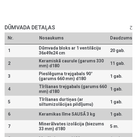
DŪMVADA DETAĻAS
Nr.
Nosaukums
Daudzums
Dūmvada bloks ar 1 ventilāciju
1
20 gab.
36x49x24 cm
Keramiskā caurule (garums 330
2
11 gab.
mm) d180
Pieslēguma trejgabals 90°
3
1 gab.
(garums 660 mm) d180
Tīrīšanas trejgabals (garums 660
4
1 gab.
mm) d180
Tīrīšanas durtiņas (ar
5
1 gab.
siltumizolācijas pildījumu)
6
Keramikas līme SAUSĀ 3 kg
1 gab.
Minerālvates izolācija (biezums
7
5 m.
33 mm) d180