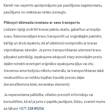
Kamēr nav saņemts apstiprinājums par pasūtījuma sagatavošanu,
pasūtījums no noliktavas netiks izsniegts.
Plānojot dūmvada izvešanu ar savu transportu
Lūdzam rūpīgi izvērtēt kravas palešu skaitu, gabarītus un kopējo
svaru. Rekomendējam kravu transportēt uz oriģinālajām paletēm,
kārtīgi un droši iepakotu, kā arī atbilstoši nostiprinātu ar kravas
stiprināšanas siksnām. Ja pirms transportēšanas izlemsiet kravu
pārpakot patstāvīgi, iepakojuma iekšpusē starp atsevišķām preču
daļām noteikti ievietojiet oriģinālos iepakojuma ķīļus vai citu
triecienus amortizējošu mīkstu materiālu, lai transportēšanas laikā
neizkustētos un netiktu bojātas trauslās preces daļas
(keramzītbetona bloki, keramikas elementi).
Ja nepieciešama palīdzība, vēlaties precizēt informāciju vai
konsultēties, kā arī ja jums ir papildu jautājumi, lūdzu, zvaniet mums
pa tālruni:
+371 258 89256
.