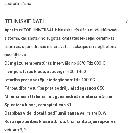
apdrošināšana
TEHNISKIE DATI
Apraksts
TOP UNIVERSAL ir klasiska trīsslāņu moduļdūmvadu
sistēma, kas sastāv no augstas kvalitātes iekšējās keramikas
caurules, ugunsdrošas minerālvates izolācijas un vieglbetona
moduļbloka.
Dūmgāzu temperatūras intervāls
no 60°C līdz 600°C
Temperatūras klase, attiecīgi
T600, T400
Izturība pret sodrēju aizdegšanos:
līdz 1000°C
Pārbaudīta noturība pret sodrēju aizdegšanos
G50
Minimālais attālums no ugunsnedrošā materiāla
50 mm
Spiediena klase, zemspiediens
N1
Darbības vide, dotajā gadījumā sausa vai mitra
D, W
Korozijnoturības klase atbilstoši izmantotajam apkures
veidam
3, 2