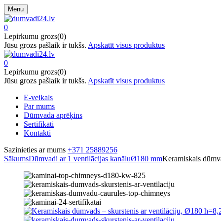
Menu
0
Lepirkumu grozs(0)
Jūsu grozs pašlaik ir tukšs.
Apskatīt visus produktus
0
Lepirkumu grozs(0)
Jūsu grozs pašlaik ir tukšs.
Apskatīt visus produktus
E-veikals
Par mums
Dūmvada aprēķins
Sertifikāti
Kontakti
Sazinieties ar mums
+371 25889256
Sākums
Dūmvadi ar 1 ventilācijas kanālu
Ø180 mm
Keramiskais dūmva