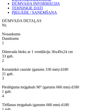
DŪMVADA INFORMĀCIJA
TEHNISKIE DATI
PIEGĀDE / SAŅEMŠANA
DŪMVADA DETAĻAS
Nr.
Nosaukums
Daudzums
1
Dūmvada bloks ar 1 ventilāciju 36x49x24 cm
33 gab.
2
Keramiskā caurule (garums 330 mm) d180
21 gab.
3
Pieslēguma trejgabals 90° (garums 660 mm) d180
1 gab.
4
Tīrīšanas trejgabals (garums 660 mm) d180
1 gab.