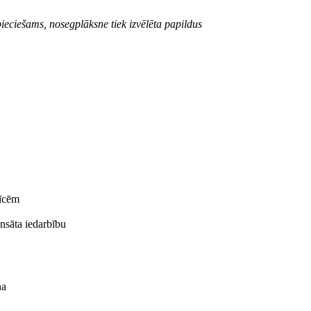
ieciešams, nosegplāksne tiek izvēlēta papildus
rīcēm
ensāta iedarbību
na