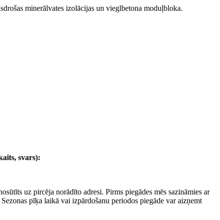
drošas minerālvates izolācijas un vieglbetona moduļbloka.
its, svars):
osūtīts uz pircēja norādīto adresi. Pirms piegādes mēs sazināmies ar
s. Sezonas pīķa laikā vai izpārdošanu periodos piegāde var aizņemt