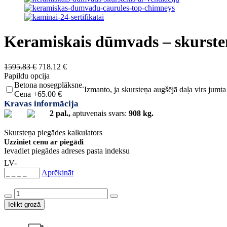
Keramiskais dūmvads – skursten
Original
Current
1595.83
€
718.12
€
price
price
Papildu opcija
was:
is:
Betona nosegplāksne.
Izmanto, ja skursteņa augšējā daļa virs jumta
1595.83 €.
718.12 €.
Cena +65.00 €
Kravas informācija
2 pal.,
aptuvenais svars:
908 kg.
Skursteņa piegādes kalkulators
Uzziniet cenu ar piegādi
Ievadiet piegādes adreses pasta indeksu
LV-
Aprēķināt
Keramiskais
dūmvads
Ielikt grozā
-
skurstenis