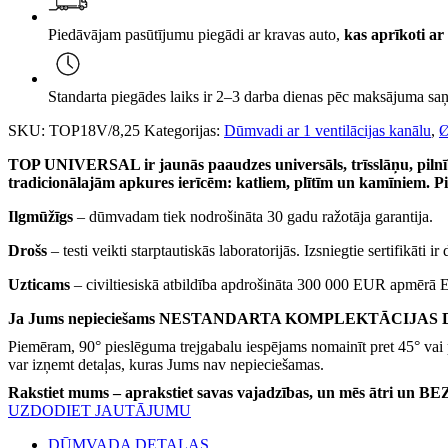
ar
ventilāciju,
Piedāvājam pasūtījumu piegādi ar kravas auto,
kas aprīkoti ar 
Ø180
h=8,25m,
kompl.
daudzums
Standarta piegādes laiks ir 2–3 darba dienas pēc maksājuma saņ
SKU:
TOP18V/8,25
Kategorijas:
Dūmvadi ar 1 ventilācijas kanālu
,
TOP UNIVERSAL ir jaunās paaudzes universāls, trīsslāņu, pilnīb
tradicionālajām apkures ierīcēm: katliem, plītīm un kamīniem. P
Ilgmūžīgs
– dūmvadam tiek nodrošināta 30 gadu ražotāja garantija.
Drošs
– testi veikti starptautiskās laboratorijās. Izsniegtie sertifikāti ir
Uzticams
– civiltiesiskā atbildība apdrošināta 300 000 EUR apmērā 
Ja Jums nepieciešams NESTANDARTA KOMPLEKTĀCIJAS DŪMVAD
Piemēram, 90° pieslēguma trejgabalu iespējams nomainīt pret 45° vai 
var izņemt detaļas, kuras Jums nav nepieciešamas.
Rakstiet mums – aprakstiet savas vajadzības, un mēs ātri un
UZDODIET JAUTĀJUMU
DŪMVADA DETAĻAS