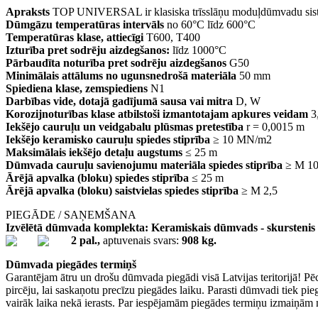
Apraksts
TOP UNIVERSAL ir klasiska trīsslāņu moduļdūmvadu sistēma,
Dūmgāzu temperatūras intervāls
no 60°C līdz 600°C
Temperatūras klase, attiecīgi
T600, T400
Izturība pret sodrēju aizdegšanos:
līdz 1000°C
Pārbaudīta noturība pret sodrēju aizdegšanos
G50
Minimālais attālums no ugunsnedrošā materiāla
50 mm
Spiediena klase, zemspiediens
N1
Darbības vide, dotajā gadījumā sausa vai mitra
D, W
Korozijnoturības klase atbilstoši izmantotajam apkures veidam
3,
Iekšējo cauruļu un veidgabalu plūsmas pretestība
r = 0,0015 m
Iekšējo keramisko cauruļu spiedes stiprība
≥ 10 MN/m2
Maksimālais iekšējo detaļu augstums
≤ 25 m
Dūmvada cauruļu savienojumu materiāla spiedes stiprība
≥ M 1
Ārējā apvalka (bloku) spiedes stiprība
≤ 25 m
Ārējā apvalka (bloku) saistvielas spiedes stiprība
≥ M 2,5
PIEGĀDE / SAŅEMŠANA
Izvēlētā dūmvada komplekta: Keramiskais dūmvads - skurstenis ar
2 pal.,
aptuvenais svars:
908 kg.
Dūmvada piegādes termiņš
Garantējam ātru un drošu dūmvada piegādi visā Latvijas teritorijā! Pē
pircēju, lai saskaņotu precīzu piegādes laiku. Parasti dūmvadi tiek p
vairāk laika nekā ierasts. Par iespējamām piegādes termiņu izmaiņām 