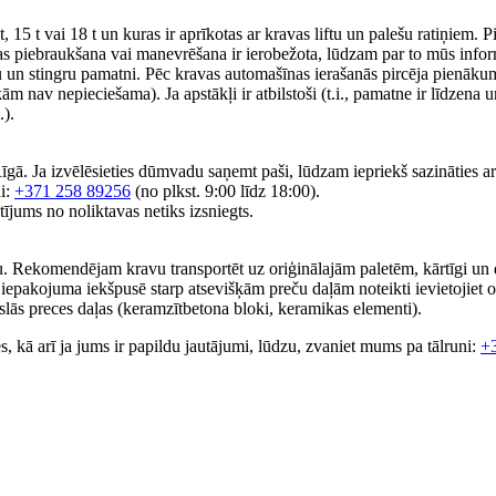
15 t vai 18 t un kuras ir aprīkotas ar kravas liftu un palešu ratiņiem. 
as piebraukšana vai manevrēšana ir ierobežota, lūdzam par to mūs informē
un stingru pamatni. Pēc kravas automašīnas ierašanās pircēja pienākum
ām nav nepieciešama). Ja apstākļi ir atbilstoši (t.i., pamatne ir līdzena u
.).
gā. Ja izvēlēsieties dūmvadu saņemt paši, lūdzam iepriekš sazināties a
ni:
+371 258 89256
(no plkst. 9:00 līdz 18:00).
jums no noliktavas netiks izsniegts.
. Rekomendējam kravu transportēt uz oriģinālajām paletēm, kārtīgi un dro
 iepakojuma iekšpusē starp atsevišķām preču daļām noteikti ievietojiet o
auslās preces daļas (keramzītbetona bloki, keramikas elementi).
es, kā arī ja jums ir papildu jautājumi, lūdzu, zvaniet mums pa tālruni:
+