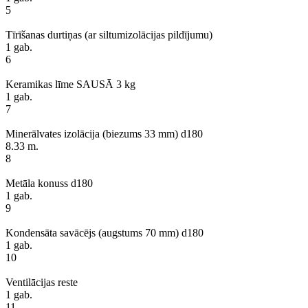
5
Tīrīšanas durtiņas (ar siltumizolācijas pildījumu)
1 gab.
6
Keramikas līme SAUSĀ 3 kg
1 gab.
7
Minerālvates izolācija (biezums 33 mm) d180
8.33 m.
8
Metāla konuss d180
1 gab.
9
Kondensāta savācējs (augstums 70 mm) d180
1 gab.
10
Ventilācijas reste
1 gab.
11