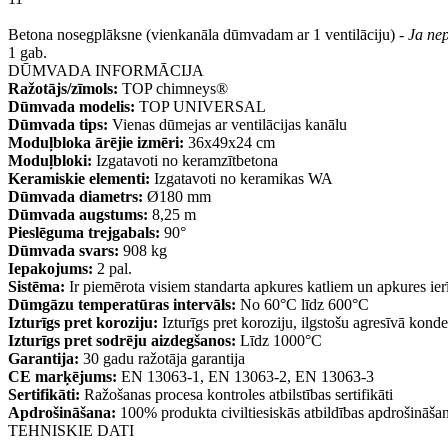
Betona nosegplāksne (vienkanāla dūmvadam ar 1 ventilāciju) -
Ja nep
1 gab.
DŪMVADA INFORMĀCIJA
Ražotājs/zīmols:
TOP chimneys®
Dūmvada modelis:
TOP UNIVERSAL
Dūmvada tips:
Vienas dūmejas ar ventilācijas kanālu
Moduļbloka ārējie izmēri:
36x49x24 cm
Moduļbloki:
Izgatavoti no keramzītbetona
Keramiskie elementi:
Izgatavoti no keramikas WA
Dūmvada diametrs:
Ø180 mm
Dūmvada augstums:
8,25 m
Pieslēguma trejgabals:
90°
Dūmvada svars:
908 kg
Iepakojums:
2 pal.
Sistēma:
Ir piemērota visiem standarta apkures katliem un apkures ie
Dūmgāzu temperatūras intervāls:
No 60°C līdz 600°C
Izturīgs pret koroziju:
Izturīgs pret koroziju, ilgstošu agresīvā kond
Izturīgs pret sodrēju aizdegšanos:
Līdz 1000°C
Garantija:
30 gadu ražotāja garantija
CE marķējums:
EN 13063-1, EN 13063-2, EN 13063-3
Sertifikāti:
Ražošanas procesa kontroles atbilstības sertifikāti
Apdrošināšana:
100% produkta civiltiesiskās atbildības apdrošināša
TEHNISKIE DATI