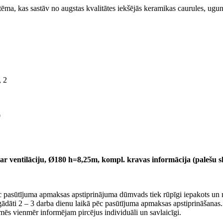
 kas sastāv no augstas kvalitātes iekšējās keramikas caurules, uguns
 2
0
 ventilāciju, Ø180 h=8,25m, kompl. kravas informācija (palešu ska
c pasūtījuma apmaksas apstiprinājuma dūmvads tiek rūpīgi iepakots un n
iegādāti 2 – 3 darba dienu laikā pēc pasūtījuma apmaksas apstiprināšana
mēs vienmēr informējam pircējus individuāli un savlaicīgi.