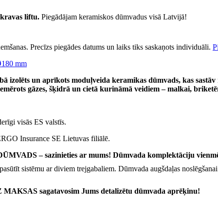
kravas liftu.
Piegādājam keramiskos dūmvadus visā Latvijā!
emšanas. Precīzs piegādes datums un laiks tiks saskaņots individuāli.
P
Ø180 mm
ā izolēts un aprīkots moduļveida keramikas dūmvads, kas sastāv 
iemērots gāzes, šķidrā un cietā kurināmā veidiem – malkai, brike
 derīgi visās ES valstīs.
ERGO Insurance SE Lietuvas filiālē.
S – sazinieties ar mums! Dūmvada komplektāciju vienmēr v
pasūtīt sistēmu ar diviem trejgabaliem. Dūmvada augšdaļas noslēgšanai
 BEZ MAKSAS sagatavosim Jums detalizētu dūmvada aprēķinu!