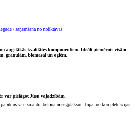
iegāde / saņemšana no noliktavas
no augstākās kvalitātes komponentiem. Ideāli piemērots visām
tēm, granulām, biomasai un oglēm.
ar pielāgot Jūsu vajadzībām.
 papildus var izmantot betona nosegplāksni. Tāpat no komplektācijas