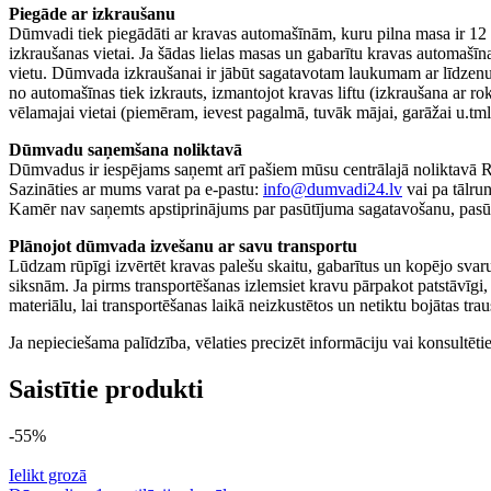
Piegāde ar izkraušanu
Dūmvadi tiek piegādāti ar kravas automašīnām, kuru pilna masa ir 12 t, 
izkraušanas vietai. Ja šādas lielas masas un gabarītu kravas automašīn
vietu. Dūmvada izkraušanai ir jābūt sagatavotam laukumam ar līdzenu 
no automašīnas tiek izkrauts, izmantojot kravas liftu (izkraušana ar rok
vēlamajai vietai (piemēram, ievest pagalmā, tuvāk mājai, garāžai u.tml
Dūmvadu saņemšana noliktavā
Dūmvadus ir iespējams saņemt arī pašiem mūsu centrālajā noliktavā Rī
Sazināties ar mums varat pa e-pastu:
info@dumvadi24.lv
vai pa tālru
Kamēr nav saņemts apstiprinājums par pasūtījuma sagatavošanu, pasūtī
Plānojot dūmvada izvešanu ar savu transportu
Lūdzam rūpīgi izvērtēt kravas palešu skaitu, gabarītus un kopējo svaru
siksnām. Ja pirms transportēšanas izlemsiet kravu pārpakot patstāvīgi,
materiālu, lai transportēšanas laikā neizkustētos un netiktu bojātas tr
Ja nepieciešama palīdzība, vēlaties precizēt informāciju vai konsultēti
Saistītie produkti
-55%
Ielikt grozā