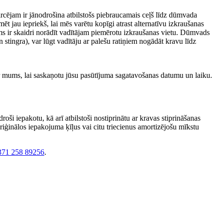
Pircējam ir jānodrošina atbilstošs piebraucamais ceļš līdz dūmvada
t jau iepriekš, lai mēs varētu kopīgi atrast alternatīvu izkraušanas
s ir skaidri norādīt vadītājam piemērotu izkraušanas vietu. Dūmvads
n stingra), var lūgt vadītāju ar palešu ratiņiem nogādāt kravu līdz
r mums, lai saskaņotu jūsu pasūtījuma sagatavošanas datumu un laiku.
ši iepakotu, kā arī atbilstoši nostiprinātu ar kravas stiprināšanas
riģinālos iepakojuma ķīļus vai citu triecienus amortizējošu mīkstu
371 258 89256
.