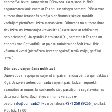
alternatīvu izkraušanas vietu. Dūmvada izkraušanai ir jābūt
sagatavotam laukumam ar līdzenu un stingru pamatni. Pēc kravas
automašīnas ierašanās pircēja pienākums ir skaidri norādīt
vadītājam piemērotu izkraušanas vietu. Dūmvads no automašīnas
tiek izkrauts, izmantojot kravas liftu (izkraušana ar rokām nav
nepieciešama). Ja apstākļi ir atbilstoši (t.i., pamatne ir līdzena un
stingra), var lūgt vadītāju ar palešu ratiņiem nogādāt kravu līdz
vēlamajai vietai (piemēram, ievest pagalmā, tuvāk mājai, garāžai
u.tml.).
Dūmvadu saņemšana noliktavā
Dūmvadus ir iespējams saņemt arī pašiem mūsu centrālajā noliktavā
Rīgā. Ja izvēlēsieties dūmvadu saņemt paši, lūdzam iepriekš
sazināties ar mums, lai saskaņotu jūsu pasūtījuma sagatavošanas
datumu un laiku. Sazināties ar mums varat pa e-
pastu:
info@dumvadi24.lv
vai pa tālruni:
+371 258 89256
(no plkst.
9:00 līdz 18:00).