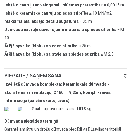
Iekšējo cauruļu un veidgabalu plūsmas pretestība
r = 0,0015 m
Iekšējo keramisko cauruļu spiedes stiprība
≥ 10 MN/m2
Maksimālais iekšējo detaļu augstums
≤ 25 m
Dūmvada cauruļu savienojumu materiāla spiedes stiprība
≥ M
10
Ārējā apvalka (bloku) spiedes stiprība
≤ 25 m
Ārējā apvalka (bloku) saistvielas spiedes stiprība
≥ M 2,5
PIEGĀDE / SAŅEMŠANA
Izvēlētā dūmvada komplekta: Keramiskais dūmvads -
skurstenis ar ventilāciju, Ø180 h=9,25m, kompl. kravas
informācija (palešu skaits, svars):
2 pal.,
aptuvenais svars:
1018 kg.
Dūmvada piegādes termiņš
Garantējam ātru un drošu dūmvada piegādi visā Latvijas teritorijā!