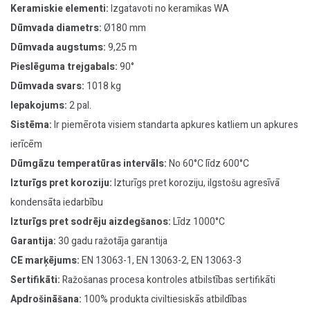
Keramiskie elementi:
Izgatavoti no keramikas WA
Dūmvada diametrs:
Ø180 mm
Dūmvada augstums:
9,25 m
Pieslēguma trejgabals:
90°
Dūmvada svars:
1018 kg
Iepakojums:
2 pal.
Sistēma:
Ir piemērota visiem standarta apkures katliem un apkures
ierīcēm
Dūmgāzu temperatūras intervāls:
No 60°C līdz 600°C
Izturīgs pret koroziju:
Izturīgs pret koroziju, ilgstošu agresīvā
kondensāta iedarbību
Izturīgs pret sodrēju aizdegšanos:
Līdz 1000°C
Garantija:
30 gadu ražotāja garantija
CE marķējums:
EN 13063-1, EN 13063-2, EN 13063-3
Sertifikāti:
Ražošanas procesa kontroles atbilstības sertifikāti
Apdrošināšana:
100% produkta civiltiesiskās atbildības