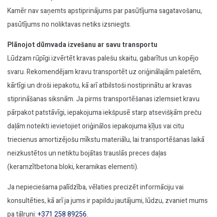
Kamēr nav saņemts apstiprinājums par pasūtījuma sagatavošanu,
pasūtījums no noliktavas netiks izsniegts.
Plānojot dūmvada izvešanu ar savu transportu
Lūdzam rūpīgi izvērtēt kravas palešu skaitu, gabarītus un kopējo
svaru. Rekomendējam kravu transportēt uz oriģinālajām paletēm,
kārtīgi un droši iepakotu, kā arī atbilstoši nostiprinātu ar kravas
stiprināšanas siksnām. Ja pirms transportēšanas izlemsiet kravu
pārpakot patstāvīgi, iepakojuma iekšpusē starp atsevišķām preču
daļām noteikti ievietojiet oriģinālos iepakojuma ķīļus vai citu
triecienus amortizējošu mīkstu materiālu, lai transportēšanas laikā
neizkustētos un netiktu bojātas trauslās preces daļas
(keramzītbetona bloki, keramikas elementi).
Ja nepieciešama palīdzība, vēlaties precizēt informāciju vai
konsultēties, kā arī ja jums ir papildu jautājumi, lūdzu, zvaniet mums
pa tālruni:
+371 258 89256
.