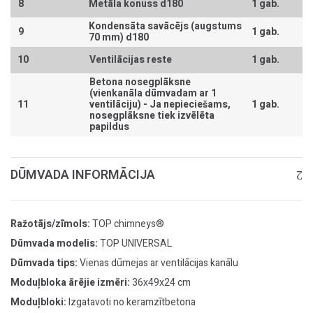
8
Metāla konuss d180
1 gab.
Kondensāta savācējs (augstums
9
1 gab.
70 mm) d180
10
Ventilācijas reste
1 gab.
Betona nosegplāksne
(vienkanāla dūmvadam ar 1
11
ventilāciju) -
Ja nepieciešams,
1 gab.
nosegplāksne tiek izvēlēta
papildus
DŪMVADA INFORMĀCIJA
Ražotājs/zīmols:
TOP chimneys®
Dūmvada modelis:
TOP UNIVERSAL
Dūmvada tips:
Vienas dūmejas ar ventilācijas kanālu
Moduļbloka ārējie izmēri:
36x49x24 cm
Moduļbloki:
Izgatavoti no keramzītbetona