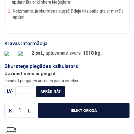
apdarināta ar klinkera ķieģeļiem
Neizmanto, ja skursteņa augšējā daļa tiks pabeigta ar metāla
apdari
Kravas informācija
2 pal.,
aptuvenais svars:
1018 kg.
Skursteņa piegādes kalkulators
Uzziniet cenu ar piegādi
Ievadiet piegādes adreses pasta indeksu
LV-
APRĒĶINĀT
IELIKT GROZĀ