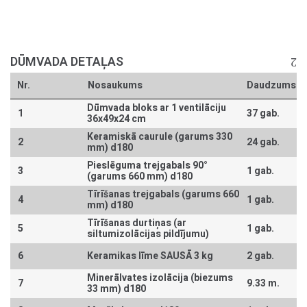
DŪMVADA DETAĻAS
Nr.
Nosaukums
Daudzums
Dūmvada bloks ar 1 ventilāciju
1
37 gab.
36x49x24 cm
Keramiskā caurule (garums 330
2
24 gab.
mm) d180
Pieslēguma trejgabals 90°
3
1 gab.
(garums 660 mm) d180
Tīrīšanas trejgabals (garums 660
4
1 gab.
mm) d180
Tīrīšanas durtiņas (ar
5
1 gab.
siltumizolācijas pildījumu)
6
Keramikas līme SAUSĀ 3 kg
2 gab.
Minerālvates izolācija (biezums
7
9.33 m.
33 mm) d180