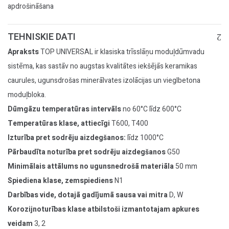
apdrošināšana
TEHNISKIE DATI
Apraksts
TOP UNIVERSAL ir klasiska trīsslāņu moduļdūmvadu
sistēma, kas sastāv no augstas kvalitātes iekšējās keramikas
caurules, ugunsdrošas minerālvates izolācijas un vieglbetona
moduļbloka.
Dūmgāzu temperatūras intervāls
no 60°C līdz 600°C
Temperatūras klase, attiecīgi
T600, T400
Izturība pret sodrēju aizdegšanos:
līdz 1000°C
Pārbaudīta noturība pret sodrēju aizdegšanos
G50
Minimālais attālums no ugunsnedrošā materiāla
50 mm
Spiediena klase, zemspiediens
N1
Darbības vide, dotajā gadījumā sausa vai mitra
D, W
Korozijnoturības klase atbilstoši izmantotajam apkures
veidam
3, 2