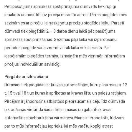
Pēc pasūtījuma apmaksas apstiprinājuma dūmvads tiek rūpīgi
iepakots un nosūtīts uz pircēja norādīto adresi. Pirms piegādes mēs
sazināmies ar pircēju, lai saskaņotu precīzu piegādes laiku. Parasti
dūmvadi tiek piegādāti 2 – 3 darba dienu laikā pēc pasūtījuma
apmaksas apstiprināšanas. Sezonas pīķa laikā vai izpārdošanu
periodos piegāde var aizņemt vairāk laika nekā ierasts. Par
iespējamām piegādes termiņu izmaiņām mēs vienmēr informējam
pircējus individuāli un savlaicīgi.
Piegāde ar izkraušanu
Dūmvadi tiek piegādāti ar kravas automašīnām, kuru pilna masa ir 12
t, 15 t vai 18 t un kuras ir aprīkotas ar kravas liftu un palešu ratiņiem.
Pircējam ir jānodrošina atbilstošs piebraucamais ceļš līdz dūmvada
izkraušanas vietai. Ja šādas lielas masas un gabarītu kravas
automašīnas piebraukšana vai manevrēšana ir ierobežota, lūdzam
par to mūs informēt jau iepriekš, lai mēs varētu kopīgi atrast