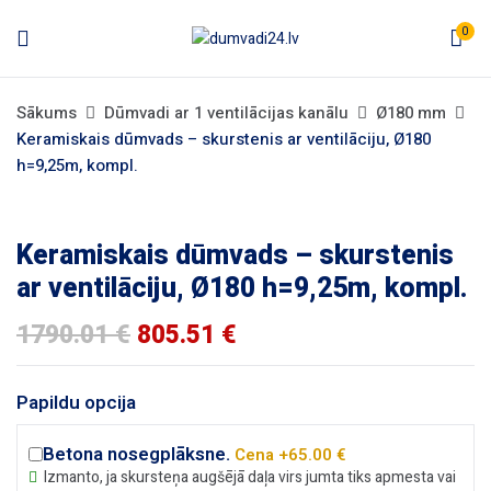
0
Sākums
Dūmvadi ar 1 ventilācijas kanālu
Ø180 mm
Keramiskais dūmvads – skurstenis ar ventilāciju, Ø180
h=9,25m, kompl.
Keramiskais dūmvads – skurstenis
ar ventilāciju, Ø180 h=9,25m, kompl.
1790.01
€
805.51
€
Papildu opcija
Betona nosegplāksne.
Cena +65.00 €
Izmanto, ja skursteņa augšējā daļa virs jumta tiks apmesta vai