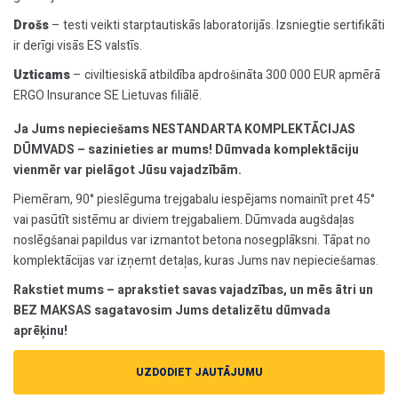
Drošs
– testi veikti starptautiskās laboratorijās. Izsniegtie sertifikāti
ir derīgi visās ES valstīs.
Uzticams
– civiltiesiskā atbildība apdrošināta 300 000 EUR apmērā
ERGO Insurance SE Lietuvas filiālē.
Ja Jums nepieciešams NESTANDARTA KOMPLEKTĀCIJAS
DŪMVADS – sazinieties ar mums! Dūmvada komplektāciju
vienmēr var pielāgot Jūsu vajadzībām.
Piemēram, 90° pieslēguma trejgabalu iespējams nomainīt pret 45°
vai pasūtīt sistēmu ar diviem trejgabaliem. Dūmvada augšdaļas
noslēgšanai papildus var izmantot betona nosegplāksni. Tāpat no
komplektācijas var izņemt detaļas, kuras Jums nav nepieciešamas.
Rakstiet mums – aprakstiet savas vajadzības, un mēs ātri un
BEZ MAKSAS sagatavosim Jums detalizētu dūmvada
aprēķinu!
UZDODIET JAUTĀJUMU