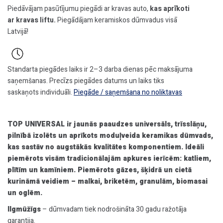
Piedāvājam pasūtījumu piegādi ar kravas auto,
kas aprīkoti
ar kravas liftu.
Piegādājam keramiskos dūmvadus visā
Latvijā!
Standarta piegādes laiks ir 2–3 darba dienas pēc maksājuma
saņemšanas. Precīzs piegādes datums un laiks tiks
saskaņots individuāli.
Piegāde / saņemšana no noliktavas
TOP UNIVERSAL ir jaunās paaudzes universāls, trīsslāņu,
pilnībā izolēts un aprīkots moduļveida keramikas dūmvads,
kas sastāv no augstākās kvalitātes komponentiem. Ideāli
piemērots visām tradicionālajām apkures ierīcēm: katliem,
plītīm un kamīniem. Piemērots gāzes, šķidrā un cietā
kurināmā veidiem – malkai, briketēm, granulām, biomasai
un oglēm.
Ilgmūžīgs
– dūmvadam tiek nodrošināta 30 gadu ražotāja
garantija.