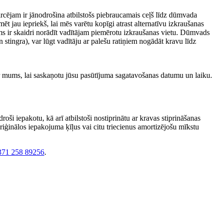
Pircējam ir jānodrošina atbilstošs piebraucamais ceļš līdz dūmvada
t jau iepriekš, lai mēs varētu kopīgi atrast alternatīvu izkraušanas
s ir skaidri norādīt vadītājam piemērotu izkraušanas vietu. Dūmvads
n stingra), var lūgt vadītāju ar palešu ratiņiem nogādāt kravu līdz
r mums, lai saskaņotu jūsu pasūtījuma sagatavošanas datumu un laiku.
ši iepakotu, kā arī atbilstoši nostiprinātu ar kravas stiprināšanas
riģinālos iepakojuma ķīļus vai citu triecienus amortizējošu mīkstu
371 258 89256
.