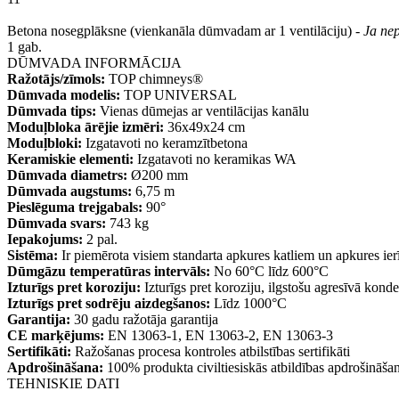
Betona nosegplāksne (vienkanāla dūmvadam ar 1 ventilāciju) -
Ja nep
1 gab.
DŪMVADA INFORMĀCIJA
Ražotājs/zīmols:
TOP chimneys®
Dūmvada modelis:
TOP UNIVERSAL
Dūmvada tips:
Vienas dūmejas ar ventilācijas kanālu
Moduļbloka ārējie izmēri:
36x49x24 cm
Moduļbloki:
Izgatavoti no keramzītbetona
Keramiskie elementi:
Izgatavoti no keramikas WA
Dūmvada diametrs:
Ø200 mm
Dūmvada augstums:
6,75 m
Pieslēguma trejgabals:
90°
Dūmvada svars:
743 kg
Iepakojums:
2 pal.
Sistēma:
Ir piemērota visiem standarta apkures katliem un apkures ie
Dūmgāzu temperatūras intervāls:
No 60°C līdz 600°C
Izturīgs pret koroziju:
Izturīgs pret koroziju, ilgstošu agresīvā kond
Izturīgs pret sodrēju aizdegšanos:
Līdz 1000°C
Garantija:
30 gadu ražotāja garantija
CE marķējums:
EN 13063-1, EN 13063-2, EN 13063-3
Sertifikāti:
Ražošanas procesa kontroles atbilstības sertifikāti
Apdrošināšana:
100% produkta civiltiesiskās atbildības apdrošināša
TEHNISKIE DATI