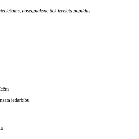
ieciešams, nosegplāksne tiek izvēlēta papildus
rīcēm
ensāta iedarbību
na