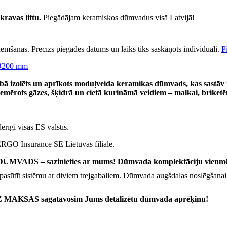
kravas liftu.
Piegādājam keramiskos dūmvadus visā Latvijā!
emšanas. Precīzs piegādes datums un laiks tiks saskaņots individuāli.
P
Ø200 mm
ā izolēts un aprīkots moduļveida keramikas dūmvads, kas sastāv 
iemērots gāzes, šķidrā un cietā kurināmā veidiem – malkai, brike
 derīgi visās ES valstīs.
ERGO Insurance SE Lietuvas filiālē.
S – sazinieties ar mums! Dūmvada komplektāciju vienmēr v
pasūtīt sistēmu ar diviem trejgabaliem. Dūmvada augšdaļas noslēgšanai
 BEZ MAKSAS sagatavosim Jums detalizētu dūmvada aprēķinu!