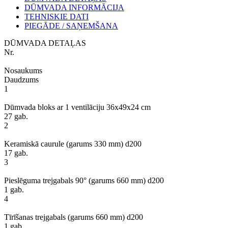
DŪMVADA INFORMĀCIJA
TEHNISKIE DATI
PIEGĀDE / SAŅEMŠANA
DŪMVADA DETAĻAS
Nr.
Nosaukums
Daudzums
1
Dūmvada bloks ar 1 ventilāciju 36x49x24 cm
27 gab.
2
Keramiskā caurule (garums 330 mm) d200
17 gab.
3
Pieslēguma trejgabals 90° (garums 660 mm) d200
1 gab.
4
Tīrīšanas trejgabals (garums 660 mm) d200
1 gab.