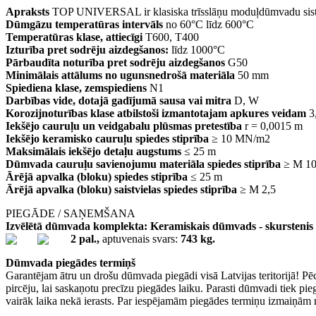
Apraksts
TOP UNIVERSAL ir klasiska trīsslāņu moduļdūmvadu sistēma,
Dūmgāzu temperatūras intervāls
no 60°C līdz 600°C
Temperatūras klase, attiecīgi
T600, T400
Izturība pret sodrēju aizdegšanos:
līdz 1000°C
Pārbaudīta noturība pret sodrēju aizdegšanos
G50
Minimālais attālums no ugunsnedrošā materiāla
50 mm
Spiediena klase, zemspiediens
N1
Darbības vide, dotajā gadījumā sausa vai mitra
D, W
Korozijnoturības klase atbilstoši izmantotajam apkures veidam
3,
Iekšējo cauruļu un veidgabalu plūsmas pretestība
r = 0,0015 m
Iekšējo keramisko cauruļu spiedes stiprība
≥ 10 MN/m2
Maksimālais iekšējo detaļu augstums
≤ 25 m
Dūmvada cauruļu savienojumu materiāla spiedes stiprība
≥ M 1
Ārējā apvalka (bloku) spiedes stiprība
≤ 25 m
Ārējā apvalka (bloku) saistvielas spiedes stiprība
≥ M 2,5
PIEGĀDE / SAŅEMŠANA
Izvēlētā dūmvada komplekta: Keramiskais dūmvads - skurstenis ar
2 pal.,
aptuvenais svars:
743 kg.
Dūmvada piegādes termiņš
Garantējam ātru un drošu dūmvada piegādi visā Latvijas teritorijā! Pē
pircēju, lai saskaņotu precīzu piegādes laiku. Parasti dūmvadi tiek p
vairāk laika nekā ierasts. Par iespējamām piegādes termiņu izmaiņām 