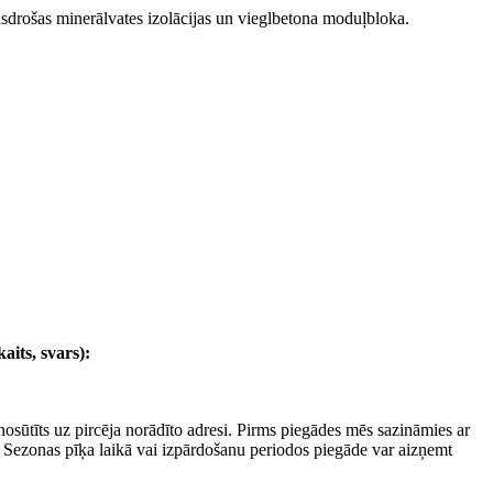
drošas minerālvates izolācijas un vieglbetona moduļbloka.
its, svars):
osūtīts uz pircēja norādīto adresi. Pirms piegādes mēs sazināmies ar
s. Sezonas pīķa laikā vai izpārdošanu periodos piegāde var aizņemt