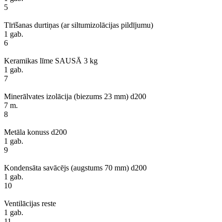
5
Tīrīšanas durtiņas (ar siltumizolācijas pildījumu)
1 gab.
6
Keramikas līme SAUSĀ 3 kg
1 gab.
7
Minerālvates izolācija (biezums 23 mm) d200
7 m.
8
Metāla konuss d200
1 gab.
9
Kondensāta savācējs (augstums 70 mm) d200
1 gab.
10
Ventilācijas reste
1 gab.
11