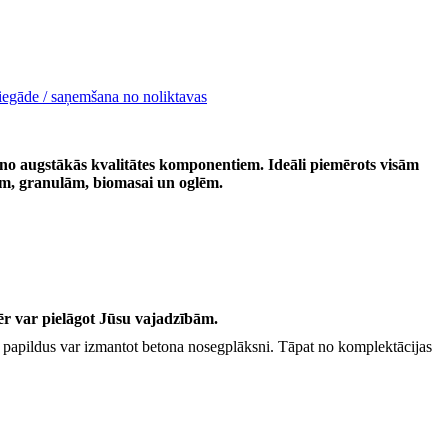
iegāde / saņemšana no noliktavas
no augstākās kvalitātes komponentiem. Ideāli piemērots visām
tēm, granulām, biomasai un oglēm.
ar pielāgot Jūsu vajadzībām.
 papildus var izmantot betona nosegplāksni. Tāpat no komplektācijas