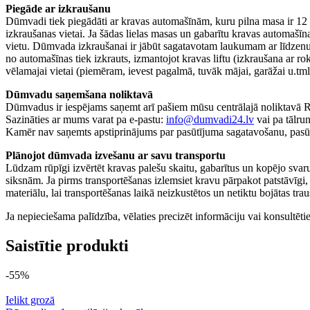
Piegāde ar izkraušanu
Dūmvadi tiek piegādāti ar kravas automašīnām, kuru pilna masa ir 12 t, 
izkraušanas vietai. Ja šādas lielas masas un gabarītu kravas automašīn
vietu. Dūmvada izkraušanai ir jābūt sagatavotam laukumam ar līdzenu 
no automašīnas tiek izkrauts, izmantojot kravas liftu (izkraušana ar rok
vēlamajai vietai (piemēram, ievest pagalmā, tuvāk mājai, garāžai u.tml
Dūmvadu saņemšana noliktavā
Dūmvadus ir iespējams saņemt arī pašiem mūsu centrālajā noliktavā Rī
Sazināties ar mums varat pa e-pastu:
info@dumvadi24.lv
vai pa tālru
Kamēr nav saņemts apstiprinājums par pasūtījuma sagatavošanu, pasūtī
Plānojot dūmvada izvešanu ar savu transportu
Lūdzam rūpīgi izvērtēt kravas palešu skaitu, gabarītus un kopējo svaru
siksnām. Ja pirms transportēšanas izlemsiet kravu pārpakot patstāvīgi,
materiālu, lai transportēšanas laikā neizkustētos un netiktu bojātas tr
Ja nepieciešama palīdzība, vēlaties precizēt informāciju vai konsultēti
Saistītie produkti
-55%
Ielikt grozā