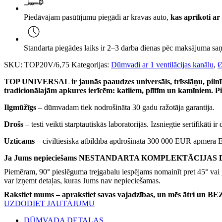
ar
ventilāciju,
Piedāvājam pasūtījumu piegādi ar kravas auto,
kas aprīkoti ar 
Ø200
h=6,75m,
kompl.
daudzums
Standarta piegādes laiks ir 2–3 darba dienas pēc maksājuma saņ
SKU:
TOP20V/6,75
Kategorijas:
Dūmvadi ar 1 ventilācijas kanālu
,
TOP UNIVERSAL ir jaunās paaudzes universāls, trīsslāņu, pilnīb
tradicionālajām apkures ierīcēm: katliem, plītīm un kamīniem. P
Ilgmūžīgs
– dūmvadam tiek nodrošināta 30 gadu ražotāja garantija.
Drošs
– testi veikti starptautiskās laboratorijās. Izsniegtie sertifikāti ir
Uzticams
– civiltiesiskā atbildība apdrošināta 300 000 EUR apmērā 
Ja Jums nepieciešams NESTANDARTA KOMPLEKTĀCIJAS DŪMVAD
Piemēram, 90° pieslēguma trejgabalu iespējams nomainīt pret 45° vai 
var izņemt detaļas, kuras Jums nav nepieciešamas.
Rakstiet mums – aprakstiet savas vajadzības, un mēs ātri un
UZDODIET JAUTĀJUMU
DŪMVADA DETAĻAS