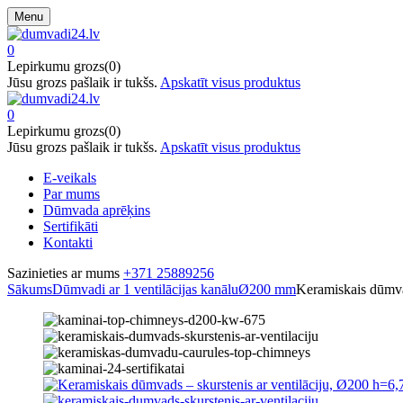
Menu
0
Lepirkumu grozs(0)
Jūsu grozs pašlaik ir tukšs.
Apskatīt visus produktus
0
Lepirkumu grozs(0)
Jūsu grozs pašlaik ir tukšs.
Apskatīt visus produktus
E-veikals
Par mums
Dūmvada aprēķins
Sertifikāti
Kontakti
Sazinieties ar mums
+371 25889256
Sākums
Dūmvadi ar 1 ventilācijas kanālu
Ø200 mm
Keramiskais dūmva