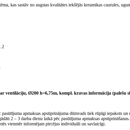
 kas sastāv no augstas kvalitātes iekšējās keramikas caurules, uguns
 2
0
 ventilāciju, Ø200 h=6,75m, kompl. kravas informācija (palešu ska
c pasūtījuma apmaksas apstiprinājuma dūmvads tiek rūpīgi iepakots un n
iegādāti 2 – 3 darba dienu laikā pēc pasūtījuma apmaksas apstiprināšana
mēs vienmēr informējam pircējus individuāli un savlaicīgi.