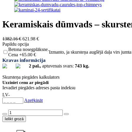
Keramiskais dūmvads – skursten
Original
Current
1382.16
€
621.98
€
price
price
Papildu opcija
was:
is:
Betona nosegplāksne.
Izmanto, ja skursteņa augšējā daļa virs jumta
1382.16 €.
621.98 €.
Cena +65.00 €
Kravas informācija
2 pal.,
aptuvenais svars:
743 kg.
Skursteņa piegādes kalkulators
Uzziniet cenu ar piegādi
Ievadiet piegādes adreses pasta indeksu
LV-
Aprēķināt
Keramiskais
dūmvads
Ielikt grozā
-
skurstenis