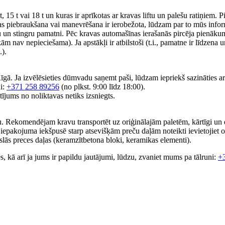
15 t vai 18 t un kuras ir aprīkotas ar kravas liftu un palešu ratiņiem. 
as piebraukšana vai manevrēšana ir ierobežota, lūdzam par to mūs informē
un stingru pamatni. Pēc kravas automašīnas ierašanās pircēja pienākum
ām nav nepieciešama). Ja apstākļi ir atbilstoši (t.i., pamatne ir līdzena u
.).
gā. Ja izvēlēsieties dūmvadu saņemt paši, lūdzam iepriekš sazināties a
ni:
+371 258 89256
(no plkst. 9:00 līdz 18:00).
jums no noliktavas netiks izsniegts.
. Rekomendējam kravu transportēt uz oriģinālajām paletēm, kārtīgi un dro
 iepakojuma iekšpusē starp atsevišķām preču daļām noteikti ievietojiet o
auslās preces daļas (keramzītbetona bloki, keramikas elementi).
es, kā arī ja jums ir papildu jautājumi, lūdzu, zvaniet mums pa tālruni:
+