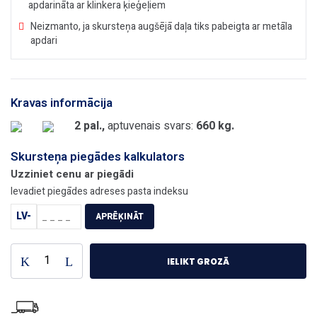
apdarināta ar klinkera ķieģeļiem
Neizmanto, ja skursteņa augšējā daļa tiks pabeigta ar metāla
apdari
Kravas informācija
2 pal.,
aptuvenais svars:
660 kg.
Skursteņa piegādes kalkulators
Uzziniet cenu ar piegādi
Ievadiet piegādes adreses pasta indeksu
LV-
APRĒĶINĀT
IELIKT GROZĀ