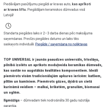
Piedāvājam pasūtījumu piegādi ar kravas auto,
kas aprīkoti
ar kravas liftu.
Piegādājam keramiskos dūmvadus visā
Latvijā!
Standarta piegādes laiks ir 2–3 darba dienas pēc maksājuma
saņemšanas. Precīzs piegādes datums un laiks tiks
saskaņots individuāli.
Piegāde / saņemšana no noliktavas
TOP UNIVERSAL ir jaunās paaudzes universāls, trīsslāņu,
pilnībā izolēts un aprīkots moduļveida keramikas dūmvads,
kas sastāv no augstākās kvalitātes komponentiem. Ideāli
piemērots visām tradicionālajām apkures ierīcēm: katliem,
plītīm un kamīniem. Piemērots gāzes, šķidrā un cietā
kurināmā veidiem – malkai, briketēm, granulām, biomasai
un oglēm.
Ilgmūžīgs
– dūmvadam tiek nodrošināta 30 gadu ražotāja
garantija.