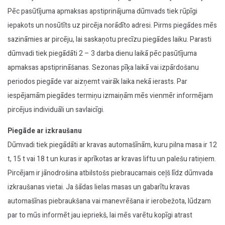
Pēc pasūtījuma apmaksas apstiprinājuma dūmvads tiek rūpīgi
iepakots un nosūtīts uz pircēja norādīto adresi. Pirms piegādes mēs
sazināmies ar pircēju, lai saskaņotu precīzu piegādes laiku. Parasti
dūmvadi tiek piegādāti 2 – 3 darba dienu laikā pēc pasūtījuma
apmaksas apstiprināšanas. Sezonas pīķa laikā vai izpārdošanu
periodos piegāde var aizņemt vairāk laika nekā ierasts. Par
iespējamām piegādes termiņu izmaiņām mēs vienmēr informējam
pircējus individuāli un savlaicīgi.
Piegāde ar izkraušanu
Dūmvadi tiek piegādāti ar kravas automašīnām, kuru pilna masa ir 12
t, 15 t vai 18 t un kuras ir aprīkotas ar kravas liftu un palešu ratiņiem.
Pircējam ir jānodrošina atbilstošs piebraucamais ceļš līdz dūmvada
izkraušanas vietai. Ja šādas lielas masas un gabarītu kravas
automašīnas piebraukšana vai manevrēšana ir ierobežota, lūdzam
par to mūs informēt jau iepriekš, lai mēs varētu kopīgi atrast