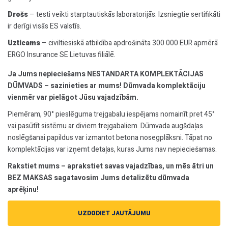
Drošs
– testi veikti starptautiskās laboratorijās. Izsniegtie sertifikāti
ir derīgi visās ES valstīs.
Uzticams
– civiltiesiskā atbildība apdrošināta 300 000 EUR apmērā
ERGO Insurance SE Lietuvas filiālē.
Ja Jums nepieciešams NESTANDARTA KOMPLEKTĀCIJAS
DŪMVADS – sazinieties ar mums! Dūmvada komplektāciju
vienmēr var pielāgot Jūsu vajadzībām.
Piemēram, 90° pieslēguma trejgabalu iespējams nomainīt pret 45°
vai pasūtīt sistēmu ar diviem trejgabaliem. Dūmvada augšdaļas
noslēgšanai papildus var izmantot betona nosegplāksni. Tāpat no
komplektācijas var izņemt detaļas, kuras Jums nav nepieciešamas.
Rakstiet mums – aprakstiet savas vajadzības, un mēs ātri un
BEZ MAKSAS sagatavosim Jums detalizētu dūmvada
aprēķinu!
UZDODIET JAUTĀJUMU