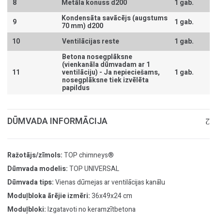
8
Metāla konuss d200
1 gab.
Kondensāta savācējs (augstums
9
1 gab.
70 mm) d200
10
Ventilācijas reste
1 gab.
Betona nosegplāksne
(vienkanāla dūmvadam ar 1
11
ventilāciju) -
Ja nepieciešams,
1 gab.
nosegplāksne tiek izvēlēta
papildus
DŪMVADA INFORMĀCIJA
Ražotājs/zīmols:
TOP chimneys®
Dūmvada modelis:
TOP UNIVERSAL
Dūmvada tips:
Vienas dūmejas ar ventilācijas kanālu
Moduļbloka ārējie izmēri:
36x49x24 cm
Moduļbloki:
Izgatavoti no keramzītbetona