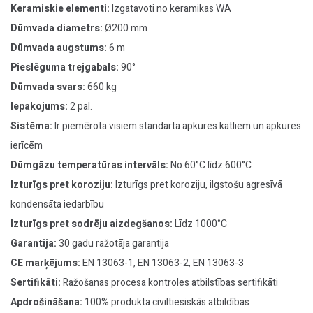
Keramiskie elementi:
Izgatavoti no keramikas WA
Dūmvada diametrs:
Ø200 mm
Dūmvada augstums:
6 m
Pieslēguma trejgabals:
90°
Dūmvada svars:
660 kg
Iepakojums:
2 pal.
Sistēma:
Ir piemērota visiem standarta apkures katliem un apkures
ierīcēm
Dūmgāzu temperatūras intervāls:
No 60°C līdz 600°C
Izturīgs pret koroziju:
Izturīgs pret koroziju, ilgstošu agresīvā
kondensāta iedarbību
Izturīgs pret sodrēju aizdegšanos:
Līdz 1000°C
Garantija:
30 gadu ražotāja garantija
CE marķējums:
EN 13063-1, EN 13063-2, EN 13063-3
Sertifikāti:
Ražošanas procesa kontroles atbilstības sertifikāti
Apdrošināšana:
100% produkta civiltiesiskās atbildības