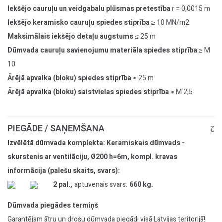
Iekšējo cauruļu un veidgabalu plūsmas pretestība
r = 0,0015 m
Iekšējo keramisko cauruļu spiedes stiprība
≥ 10 MN/m2
Maksimālais iekšējo detaļu augstums
≤ 25 m
Dūmvada cauruļu savienojumu materiāla spiedes stiprība
≥ M
10
Ārējā apvalka (bloku) spiedes stiprība
≤ 25 m
Ārējā apvalka (bloku) saistvielas spiedes stiprība
≥ M 2,5
PIEGĀDE / SAŅEMŠANA
Izvēlētā dūmvada komplekta: Keramiskais dūmvads -
skurstenis ar ventilāciju, Ø200 h=6m, kompl. kravas
informācija (palešu skaits, svars):
2 pal.,
aptuvenais svars:
660 kg.
Dūmvada piegādes termiņš
Garantējam ātru un drošu dūmvada piegādi visā Latvijas teritorijā!