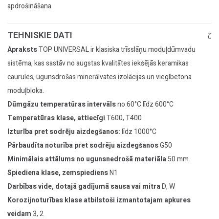
apdrošināšana
TEHNISKIE DATI
Apraksts
TOP UNIVERSAL ir klasiska trīsslāņu moduļdūmvadu
sistēma, kas sastāv no augstas kvalitātes iekšējās keramikas
caurules, ugunsdrošas minerālvates izolācijas un vieglbetona
moduļbloka.
Dūmgāzu temperatūras intervāls
no 60°C līdz 600°C
Temperatūras klase, attiecīgi
T600, T400
Izturība pret sodrēju aizdegšanos:
līdz 1000°C
Pārbaudīta noturība pret sodrēju aizdegšanos
G50
Minimālais attālums no ugunsnedrošā materiāla
50 mm
Spiediena klase, zemspiediens
N1
Darbības vide, dotajā gadījumā sausa vai mitra
D, W
Korozijnoturības klase atbilstoši izmantotajam apkures
veidam
3, 2