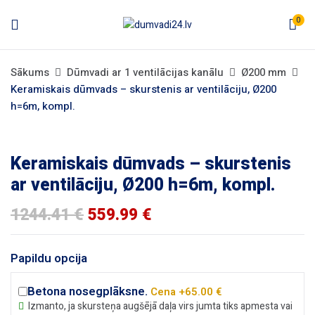
0
Sākums
Dūmvadi ar 1 ventilācijas kanālu
Ø200 mm
Keramiskais dūmvads – skurstenis ar ventilāciju, Ø200
h=6m, kompl.
Keramiskais dūmvads – skurstenis
ar ventilāciju, Ø200 h=6m, kompl.
1244.41
€
559.99
€
Papildu opcija
Betona nosegplāksne.
Cena +65.00 €
Izmanto, ja skursteņa augšējā daļa virs jumta tiks apmesta vai