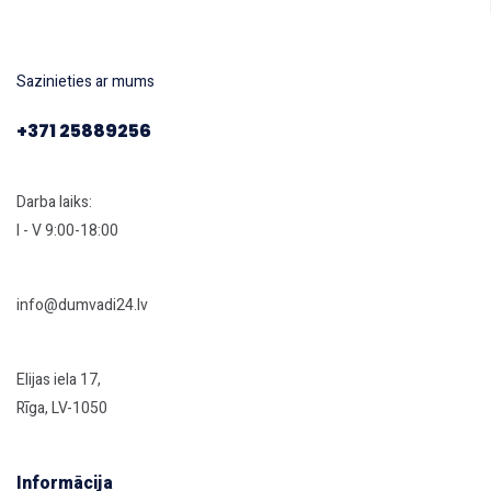
Sazinieties ar mums
+371 25889256
Darba laiks:
I - V 9:00-18:00
info@dumvadi24.lv
Elijas iela 17,
Rīga, LV-1050
Informācija