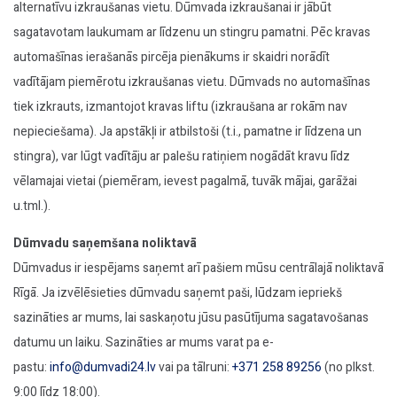
alternatīvu izkraušanas vietu. Dūmvada izkraušanai ir jābūt
sagatavotam laukumam ar līdzenu un stingru pamatni. Pēc kravas
automašīnas ierašanās pircēja pienākums ir skaidri norādīt
vadītājam piemērotu izkraušanas vietu. Dūmvads no automašīnas
tiek izkrauts, izmantojot kravas liftu (izkraušana ar rokām nav
nepieciešama). Ja apstākļi ir atbilstoši (t.i., pamatne ir līdzena un
stingra), var lūgt vadītāju ar palešu ratiņiem nogādāt kravu līdz
vēlamajai vietai (piemēram, ievest pagalmā, tuvāk mājai, garāžai
u.tml.).
Dūmvadu saņemšana noliktavā
Dūmvadus ir iespējams saņemt arī pašiem mūsu centrālajā noliktavā
Rīgā. Ja izvēlēsieties dūmvadu saņemt paši, lūdzam iepriekš
sazināties ar mums, lai saskaņotu jūsu pasūtījuma sagatavošanas
datumu un laiku. Sazināties ar mums varat pa e-
pastu:
info@dumvadi24.lv
vai pa tālruni:
+371 258 89256
(no plkst.
9:00 līdz 18:00).