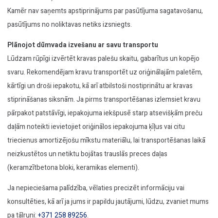
Kamēr nav saņemts apstiprinājums par pasūtījuma sagatavošanu,
pasūtījums no noliktavas netiks izsniegts.
Plānojot dūmvada izvešanu ar savu transportu
Lūdzam rūpīgi izvērtēt kravas palešu skaitu, gabarītus un kopējo
svaru. Rekomendējam kravu transportēt uz oriģinālajām paletēm,
kārtīgi un droši iepakotu, kā arī atbilstoši nostiprinātu ar kravas
stiprināšanas siksnām. Ja pirms transportēšanas izlemsiet kravu
pārpakot patstāvīgi, iepakojuma iekšpusē starp atsevišķām preču
daļām noteikti ievietojiet oriģinālos iepakojuma ķīļus vai citu
triecienus amortizējošu mīkstu materiālu, lai transportēšanas laikā
neizkustētos un netiktu bojātas trauslās preces daļas
(keramzītbetona bloki, keramikas elementi).
Ja nepieciešama palīdzība, vēlaties precizēt informāciju vai
konsultēties, kā arī ja jums ir papildu jautājumi, lūdzu, zvaniet mums
pa tālruni:
+371 258 89256
.