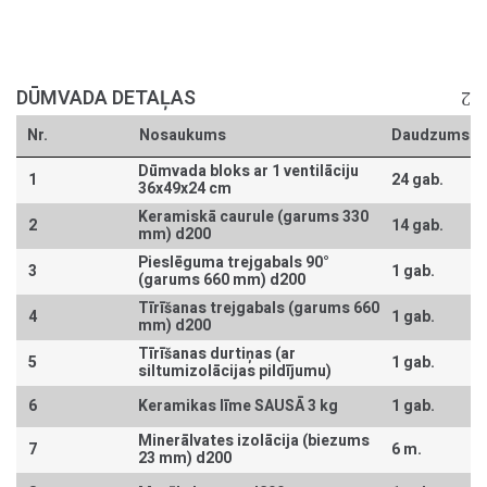
DŪMVADA DETAĻAS
Nr.
Nosaukums
Daudzums
Dūmvada bloks ar 1 ventilāciju
1
24 gab.
36x49x24 cm
Keramiskā caurule (garums 330
2
14 gab.
mm) d200
Pieslēguma trejgabals 90°
3
1 gab.
(garums 660 mm) d200
Tīrīšanas trejgabals (garums 660
4
1 gab.
mm) d200
Tīrīšanas durtiņas (ar
5
1 gab.
siltumizolācijas pildījumu)
6
Keramikas līme SAUSĀ 3 kg
1 gab.
Minerālvates izolācija (biezums
7
6 m.
23 mm) d200