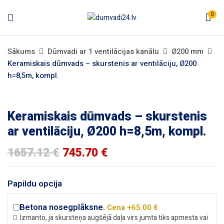
0
Sākums
Dūmvadi ar 1 ventilācijas kanālu
Ø200 mm
Keramiskais dūmvads – skurstenis ar ventilāciju, Ø200
h=8,5m, kompl.
Keramiskais dūmvads – skurstenis
ar ventilāciju, Ø200 h=8,5m, kompl.
1657.12
€
745.70
€
Papildu opcija
Betona nosegplāksne.
Cena +65.00 €
Izmanto, ja skursteņa augšējā daļa virs jumta tiks apmesta vai