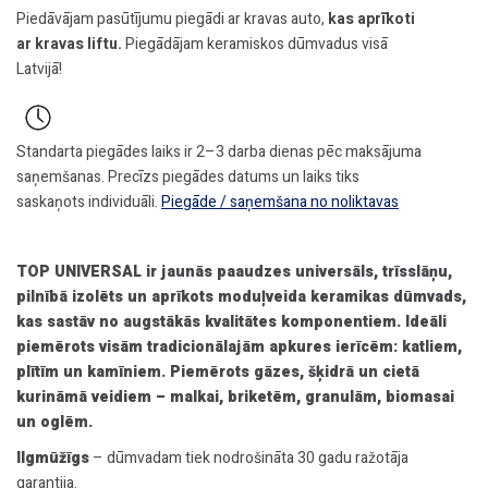
Piedāvājam pasūtījumu piegādi ar kravas auto,
kas aprīkoti
ar kravas liftu.
Piegādājam keramiskos dūmvadus visā
Latvijā!
Standarta piegādes laiks ir 2–3 darba dienas pēc maksājuma
saņemšanas. Precīzs piegādes datums un laiks tiks
saskaņots individuāli.
Piegāde / saņemšana no noliktavas
TOP UNIVERSAL ir jaunās paaudzes universāls, trīsslāņu,
pilnībā izolēts un aprīkots moduļveida keramikas dūmvads,
kas sastāv no augstākās kvalitātes komponentiem. Ideāli
piemērots visām tradicionālajām apkures ierīcēm: katliem,
plītīm un kamīniem. Piemērots gāzes, šķidrā un cietā
kurināmā veidiem – malkai, briketēm, granulām, biomasai
un oglēm.
Ilgmūžīgs
– dūmvadam tiek nodrošināta 30 gadu ražotāja
garantija.