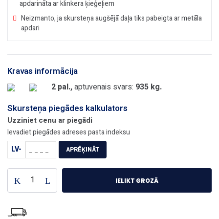
apdarināta ar klinkera ķieģeļiem
Neizmanto, ja skursteņa augšējā daļa tiks pabeigta ar metāla
apdari
Kravas informācija
2 pal.,
aptuvenais svars:
935 kg.
Skursteņa piegādes kalkulators
Uzziniet cenu ar piegādi
Ievadiet piegādes adreses pasta indeksu
LV-
APRĒĶINĀT
IELIKT GROZĀ