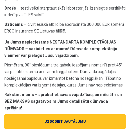
Drošs
– testi veikti starptautiskās laboratorijās. Izsniegtie sertifikāti
ir derīgi visās ES valstīs.
Uzticams
– civiltiesiskā atbildība apdrošināta 300 000 EUR apmērā
ERGO Insurance SE Lietuvas filiālē.
Ja Jums nepieciešams NESTANDARTA KOMPLEKTĀCIJAS
DŪMVADS – sazinieties ar mums! Dūmvada komplektāciju
vienmēr var pielāgot Jūsu vajadzībām.
Piemēram, 90° pieslēguma trejgabalu iespējams nomainīt pret 45°
vai pasūtīt sistēmu ar diviem trejgabaliem. Dūmvada augšdaļas
noslēgšanai papildus var izmantot betona nosegplāksni. Tāpat no
komplektācijas var izņemt detaļas, kuras Jums nav nepieciešamas.
Rakstiet mums – aprakstiet savas vajadzības, un mēs ātri un
BEZ MAKSAS sagatavosim Jums detalizētu dūmvada
aprēķinu!
UZDODIET JAUTĀJUMU