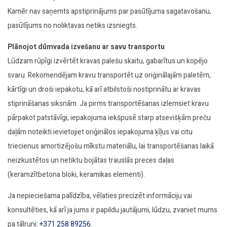
Kamēr nav saņemts apstiprinājums par pasūtījuma sagatavošanu,
pasūtījums no noliktavas netiks izsniegts.
Plānojot dūmvada izvešanu ar savu transportu
Lūdzam rūpīgi izvērtēt kravas palešu skaitu, gabarītus un kopējo
svaru. Rekomendējam kravu transportēt uz oriģinālajām paletēm,
kārtīgi un droši iepakotu, kā arī atbilstoši nostiprinātu ar kravas
stiprināšanas siksnām. Ja pirms transportēšanas izlemsiet kravu
pārpakot patstāvīgi, iepakojuma iekšpusē starp atsevišķām preču
daļām noteikti ievietojiet oriģinālos iepakojuma ķīļus vai citu
triecienus amortizējošu mīkstu materiālu, lai transportēšanas laikā
neizkustētos un netiktu bojātas trauslās preces daļas
(keramzītbetona bloki, keramikas elementi).
Ja nepieciešama palīdzība, vēlaties precizēt informāciju vai
konsultēties, kā arī ja jums ir papildu jautājumi, lūdzu, zvaniet mums
pa tālruni:
+371 258 89256
.