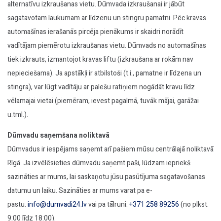
alternatīvu izkraušanas vietu. Dūmvada izkraušanai ir jābūt
sagatavotam laukumam ar līdzenu un stingru pamatni. Pēc kravas
automašīnas ierašanās pircēja pienākums ir skaidri norādīt
vadītājam piemērotu izkraušanas vietu. Dūmvads no automašīnas
tiek izkrauts, izmantojot kravas liftu (izkraušana ar rokām nav
nepieciešama). Ja apstākļi ir atbilstoši (t.i., pamatne ir līdzena un
stingra), var lūgt vadītāju ar palešu ratiņiem nogādāt kravu līdz
vēlamajai vietai (piemēram, ievest pagalmā, tuvāk mājai, garāžai
u.tml.).
Dūmvadu saņemšana noliktavā
Dūmvadus ir iespējams saņemt arī pašiem mūsu centrālajā noliktavā
Rīgā. Ja izvēlēsieties dūmvadu saņemt paši, lūdzam iepriekš
sazināties ar mums, lai saskaņotu jūsu pasūtījuma sagatavošanas
datumu un laiku. Sazināties ar mums varat pa e-
pastu:
info@dumvadi24.lv
vai pa tālruni:
+371 258 89256
(no plkst.
9:00 līdz 18:00).