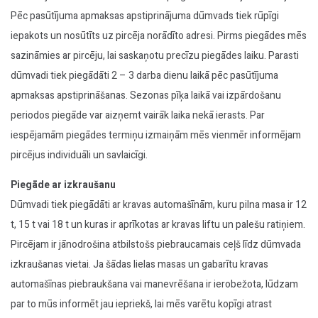
Pēc pasūtījuma apmaksas apstiprinājuma dūmvads tiek rūpīgi
iepakots un nosūtīts uz pircēja norādīto adresi. Pirms piegādes mēs
sazināmies ar pircēju, lai saskaņotu precīzu piegādes laiku. Parasti
dūmvadi tiek piegādāti 2 – 3 darba dienu laikā pēc pasūtījuma
apmaksas apstiprināšanas. Sezonas pīķa laikā vai izpārdošanu
periodos piegāde var aizņemt vairāk laika nekā ierasts. Par
iespējamām piegādes termiņu izmaiņām mēs vienmēr informējam
pircējus individuāli un savlaicīgi.
Piegāde ar izkraušanu
Dūmvadi tiek piegādāti ar kravas automašīnām, kuru pilna masa ir 12
t, 15 t vai 18 t un kuras ir aprīkotas ar kravas liftu un palešu ratiņiem.
Pircējam ir jānodrošina atbilstošs piebraucamais ceļš līdz dūmvada
izkraušanas vietai. Ja šādas lielas masas un gabarītu kravas
automašīnas piebraukšana vai manevrēšana ir ierobežota, lūdzam
par to mūs informēt jau iepriekš, lai mēs varētu kopīgi atrast