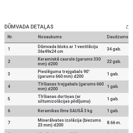
DŪMVADA DETAĻAS
Nr.
Nosaukums
Daudzums
Dūmvada bloks ar 1 ventilāciju
1
34 gab.
36x49x24 cm
Keramiskā caurule (garums 330
2
22 gab.
mm) d200
Pieslēguma trejgabals 90°
3
1 gab.
(garums 660 mm) d200
Tīrīšanas trejgabals (garums 660
4
1 gab.
mm) d200
Tīrīšanas durtiņas (ar
5
1 gab.
siltumizolācijas pildījumu)
6
Keramikas līme SAUSĀ 3 kg
1 gab.
Minerālvates izolācija (biezums
7
8.66 m.
23 mm) d200