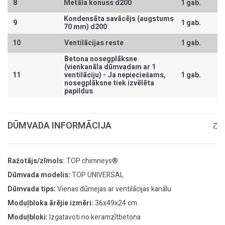
8
Metāla konuss d200
1 gab.
Kondensāta savācējs (augstums
9
1 gab.
70 mm) d200
10
Ventilācijas reste
1 gab.
Betona nosegplāksne
(vienkanāla dūmvadam ar 1
11
ventilāciju) -
Ja nepieciešams,
1 gab.
nosegplāksne tiek izvēlēta
papildus
DŪMVADA INFORMĀCIJA
Ražotājs/zīmols:
TOP chimneys®
Dūmvada modelis:
TOP UNIVERSAL
Dūmvada tips:
Vienas dūmejas ar ventilācijas kanālu
Moduļbloka ārējie izmēri:
36x49x24 cm
Moduļbloki:
Izgatavoti no keramzītbetona