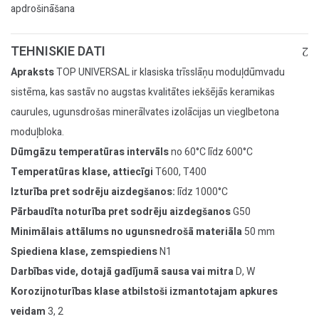
apdrošināšana
TEHNISKIE DATI
Apraksts
TOP UNIVERSAL ir klasiska trīsslāņu moduļdūmvadu
sistēma, kas sastāv no augstas kvalitātes iekšējās keramikas
caurules, ugunsdrošas minerālvates izolācijas un vieglbetona
moduļbloka.
Dūmgāzu temperatūras intervāls
no 60°C līdz 600°C
Temperatūras klase, attiecīgi
T600, T400
Izturība pret sodrēju aizdegšanos:
līdz 1000°C
Pārbaudīta noturība pret sodrēju aizdegšanos
G50
Minimālais attālums no ugunsnedrošā materiāla
50 mm
Spiediena klase, zemspiediens
N1
Darbības vide, dotajā gadījumā sausa vai mitra
D, W
Korozijnoturības klase atbilstoši izmantotajam apkures
veidam
3, 2