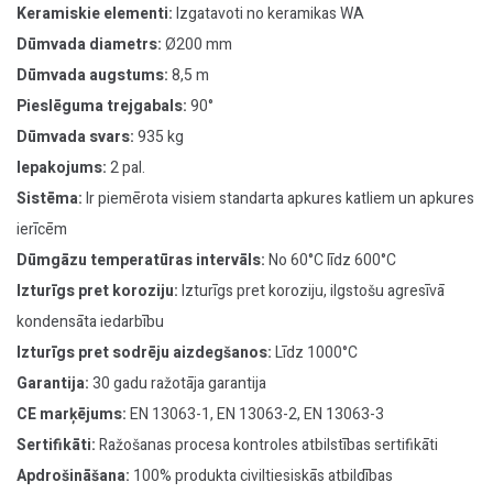
Keramiskie elementi:
Izgatavoti no keramikas WA
Dūmvada diametrs:
Ø200 mm
Dūmvada augstums:
8,5 m
Pieslēguma trejgabals:
90°
Dūmvada svars:
935 kg
Iepakojums:
2 pal.
Sistēma:
Ir piemērota visiem standarta apkures katliem un apkures
ierīcēm
Dūmgāzu temperatūras intervāls:
No 60°C līdz 600°C
Izturīgs pret koroziju:
Izturīgs pret koroziju, ilgstošu agresīvā
kondensāta iedarbību
Izturīgs pret sodrēju aizdegšanos:
Līdz 1000°C
Garantija:
30 gadu ražotāja garantija
CE marķējums:
EN 13063-1, EN 13063-2, EN 13063-3
Sertifikāti:
Ražošanas procesa kontroles atbilstības sertifikāti
Apdrošināšana:
100% produkta civiltiesiskās atbildības