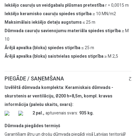
Iekšējo cauruļu un veidgabalu plūsmas pretestība
r = 0,0015 m
Iekšējo keramisko cauruļu spiedes stiprība
≥ 10 MN/m2
Maksimālais iekšējo detaļu augstums
≤ 25 m
Dūmvada cauruļu savienojumu materiāla spiedes stiprība
≥ M
10
Ārējā apvalka (bloku) spiedes stiprība
≤ 25 m
Ārējā apvalka (bloku) saistvielas spiedes stiprība
≥ M 2,5
PIEGĀDE / SAŅEMŠANA
Izvēlētā dūmvada komplekta: Keramiskais dūmvads -
skurstenis ar ventilāciju, Ø200 h=8,5m, kompl. kravas
informācija (palešu skaits, svars):
2 pal.,
aptuvenais svars:
935 kg.
Dūmvada piegādes termiņš
Garantējam ātru un drošu dūmvada piegādi visā Latvijas teritorijā!