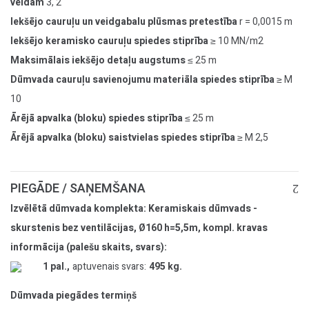
veidam
3, 2
Iekšējo cauruļu un veidgabalu plūsmas pretestība
r = 0,0015 m
Iekšējo keramisko cauruļu spiedes stiprība
≥ 10 MN/m2
Maksimālais iekšējo detaļu augstums
≤ 25 m
Dūmvada cauruļu savienojumu materiāla spiedes stiprība
≥ M
10
Ārējā apvalka (bloku) spiedes stiprība
≤ 25 m
Ārējā apvalka (bloku) saistvielas spiedes stiprība
≥ M 2,5
PIEGĀDE / SAŅEMŠANA
Izvēlētā dūmvada komplekta: Keramiskais dūmvads -
skurstenis bez ventilācijas, Ø160 h=5,5m, kompl. kravas
informācija (palešu skaits, svars):
1 pal.,
aptuvenais svars:
495 kg.
Dūmvada piegādes termiņš