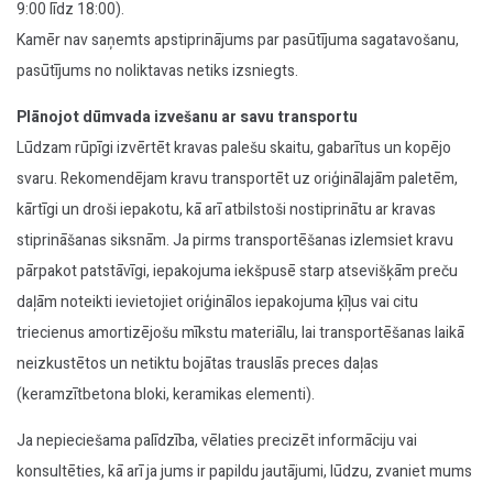
9:00 līdz 18:00).
Kamēr nav saņemts apstiprinājums par pasūtījuma sagatavošanu,
pasūtījums no noliktavas netiks izsniegts.
Plānojot dūmvada izvešanu ar savu transportu
Lūdzam rūpīgi izvērtēt kravas palešu skaitu, gabarītus un kopējo
svaru. Rekomendējam kravu transportēt uz oriģinālajām paletēm,
kārtīgi un droši iepakotu, kā arī atbilstoši nostiprinātu ar kravas
stiprināšanas siksnām. Ja pirms transportēšanas izlemsiet kravu
pārpakot patstāvīgi, iepakojuma iekšpusē starp atsevišķām preču
daļām noteikti ievietojiet oriģinālos iepakojuma ķīļus vai citu
triecienus amortizējošu mīkstu materiālu, lai transportēšanas laikā
neizkustētos un netiktu bojātas trauslās preces daļas
(keramzītbetona bloki, keramikas elementi).
Ja nepieciešama palīdzība, vēlaties precizēt informāciju vai
konsultēties, kā arī ja jums ir papildu jautājumi, lūdzu, zvaniet mums