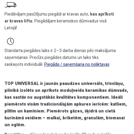
Piedāvājam pasūtījumu piegādi ar kravas auto,
kas aprīkoti
ar kravas liftu.
Piegādājam keramiskos dūmvadus visā
Latvijā!
Standarta piegādes laiks ir 2–3 darba dienas pēc maksājuma
saņemšanas. Precīzs piegādes datums un laiks tiks
saskaņots individuāli.
Piegāde / saņemšana no noliktavas
TOP UNIVERSAL ir jaunās paaudzes universāls, trīsslāņu,
pilnībā izolēts un aprīkots moduļveida keramikas dūmvads,
kas sastāv no augstākās kvalitātes komponentiem. Ideāli
piemērots visām tradicionālajām apkures ierīcēm: katliem,
plītīm un kamīniem. Piemērots gāzes, šķidrā un cietā
kurināmā veidiem – malkai, briketēm, granulām, biomasai
un oglēm.