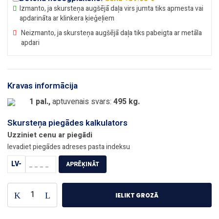
Izmanto, ja skursteņa augšējā daļa virs jumta tiks apmesta vai
apdarināta ar klinkera ķieģeļiem
Neizmanto, ja skursteņa augšējā daļa tiks pabeigta ar metāla
apdari
Kravas informācija
1 pal.,
aptuvenais svars:
495 kg.
Skursteņa piegādes kalkulators
Uzziniet cenu ar piegādi
Ievadiet piegādes adreses pasta indeksu
LV-
APRĒĶINĀT
IELIKT GROZĀ