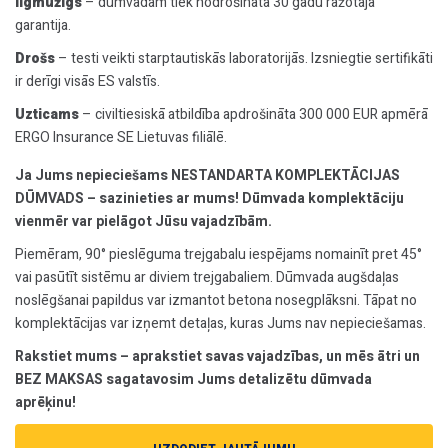
Ilgmūžīgs
– dūmvadam tiek nodrošināta 30 gadu ražotāja
garantija.
Drošs
– testi veikti starptautiskās laboratorijās. Izsniegtie sertifikāti
ir derīgi visās ES valstīs.
Uzticams
– civiltiesiskā atbildība apdrošināta 300 000 EUR apmērā
ERGO Insurance SE Lietuvas filiālē.
Ja Jums nepieciešams NESTANDARTA KOMPLEKTĀCIJAS
DŪMVADS – sazinieties ar mums! Dūmvada komplektāciju
vienmēr var pielāgot Jūsu vajadzībām.
Piemēram, 90° pieslēguma trejgabalu iespējams nomainīt pret 45°
vai pasūtīt sistēmu ar diviem trejgabaliem. Dūmvada augšdaļas
noslēgšanai papildus var izmantot betona nosegplāksni. Tāpat no
komplektācijas var izņemt detaļas, kuras Jums nav nepieciešamas.
Rakstiet mums – aprakstiet savas vajadzības, un mēs ātri un
BEZ MAKSAS sagatavosim Jums detalizētu dūmvada
aprēķinu!