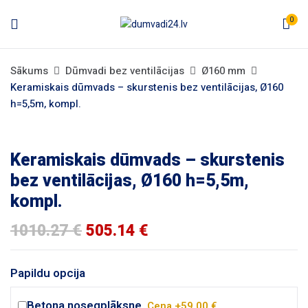
0
Sākums
Dūmvadi bez ventilācijas
Ø160 mm
Keramiskais dūmvads – skurstenis bez ventilācijas, Ø160
h=5,5m, kompl.
Keramiskais dūmvads – skurstenis
bez ventilācijas, Ø160 h=5,5m,
kompl.
1010.27
€
505.14
€
Papildu opcija
Betona nosegplāksne.
Cena +59.00 €