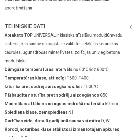
apdrošināšana
TEHNISKIE DATI
Apraksts
TOP UNIVERSAL ir klasiska trīsslāņu moduļdūmvadu
sistēma, kas sastāv no augstas kvalitātes iekšējās keramikas
caurules, ugunsdrošas minerālvates izolācijas un vieglbetona
moduļbloka.
Dūmgāzu temperatūras intervāls
no 60°C līdz 600°C
Temperatūras klase, attiecīgi
T600, T400
Izturība pret sodrēju aizdegšanos:
līdz 1000°C
Pārbaudīta noturība pret sodrēju aizdegšanos
G50
Minimālais attālums no ugunsnedrošā materiāla
50 mm
Spiediena klase, zemspiediens
N1
Darbības vide, dotajā gadījumā sausa vai mitra
D, W
Korozijnoturības klase atbilstoši izmantotajam apkures