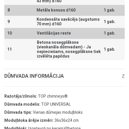
43 mm) d160
8
Metāla konuss d160
1 gab.
Kondensāta savācējs (augstums
9
1 gab.
70 mm) d160
10
Ventilācijas reste
1 gab.
Betona nosegplāksne
(vienkanāla dūmvadam) -
Ja
11
1 gab.
nepieciešams, nosegplāksne tiek
izvēlēta papildus
DŪMVADA INFORMĀCIJA
Ražotājs/zīmols:
TOP chimneys®
Dūmvada modelis:
TOP UNIVERSAL
Dūmvada tips:
Vienas dūmejas moduļbloks
Moduļbloka ārējie izmēri:
36x36x24 cm
Moduļbloki:
Izgatavoti no keramzītbetona