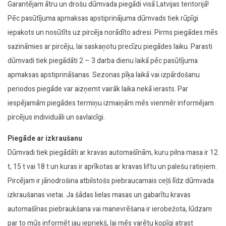
Garantējam ātru un drošu dūmvada piegādi visā Latvijas teritorijā!
Pēc pasūtījuma apmaksas apstiprinājuma dūmvads tiek rūpīgi
iepakots un nosūtīts uz pircēja norādīto adresi. Pirms piegādes mēs
sazināmies ar pircēju, lai saskaņotu precīzu piegādes laiku. Parasti
dūmvadi tiek piegādāti 2 – 3 darba dienu laikā pēc pasūtījuma
apmaksas apstiprināšanas. Sezonas pīķa laikā vai izpārdošanu
periodos piegāde var aizņemt vairāk laika nekā ierasts. Par
iespējamām piegādes termiņu izmaiņām mēs vienmēr informējam
pircējus individuāli un savlaicīgi.
Piegāde ar izkraušanu
Dūmvadi tiek piegādāti ar kravas automašīnām, kuru pilna masa ir 12
t, 15 t vai 18 t un kuras ir aprīkotas ar kravas liftu un palešu ratiņiem.
Pircējam ir jānodrošina atbilstošs piebraucamais ceļš līdz dūmvada
izkraušanas vietai. Ja šādas lielas masas un gabarītu kravas
automašīnas piebraukšana vai manevrēšana ir ierobežota, lūdzam
par to mūs informēt jau iepriekš, lai mēs varētu kopīgi atrast