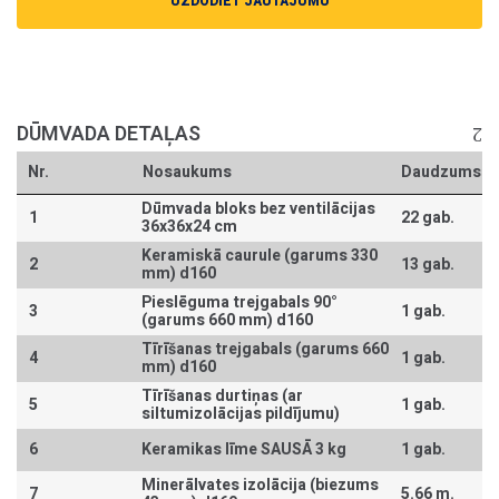
UZDODIET JAUTĀJUMU
DŪMVADA DETAĻAS
Nr.
Nosaukums
Daudzums
Dūmvada bloks bez ventilācijas
1
22 gab.
36x36x24 cm
Keramiskā caurule (garums 330
2
13 gab.
mm) d160
Pieslēguma trejgabals 90°
3
1 gab.
(garums 660 mm) d160
Tīrīšanas trejgabals (garums 660
4
1 gab.
mm) d160
Tīrīšanas durtiņas (ar
5
1 gab.
siltumizolācijas pildījumu)
6
Keramikas līme SAUSĀ 3 kg
1 gab.
Minerālvates izolācija (biezums
7
5.66 m.