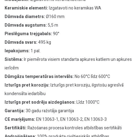
Keramiskie elementi:
Izgatavoti no keramikas WA
Dūmvada diametrs:
Ø160 mm
Dūmvada augstums:
5,5 m
Pieslēguma trejgabals:
90°
Dūmvada svars:
495 kg
Iepakojums:
1 pal.
Sistēma:
Ir piemērota visiem standarta apkures katliem un apkures
ierīcēm
Dūmgāzu temperatūras intervāls:
No 60°C līdz 600°C
Izturīgs pret koroziju:
Izturīgs pret koroziju, ilgstošu agresīvā
kondensāta iedarbību
Izturīgs pret sodrēju aizdegšanos:
Līdz 1000°C
Garantija:
30 gadu ražotāja garantija
CE marķējums:
EN 13063-1, EN 13063-2, EN 13063-3
Sertifikāti:
Ražošanas procesa kontroles atbilstības sertifikāti
Apdrošināšana:
100% produkta civiltiesiskās atbildības