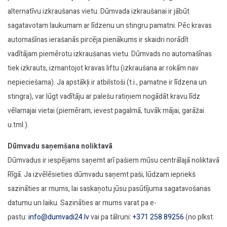
alternatīvu izkraušanas vietu. Dūmvada izkraušanai ir jābūt
sagatavotam laukumam ar līdzenu un stingru pamatni. Pēc kravas
automašīnas ierašanās pircēja pienākums ir skaidri norādīt
vadītājam piemērotu izkraušanas vietu. Dūmvads no automašīnas
tiek izkrauts, izmantojot kravas liftu (izkraušana ar rokām nav
nepieciešama). Ja apstākļi ir atbilstoši (t.i., pamatne ir līdzena un
stingra), var lūgt vadītāju ar palešu ratiņiem nogādāt kravu līdz
vēlamajai vietai (piemēram, ievest pagalmā, tuvāk mājai, garāžai
u.tml.).
Dūmvadu saņemšana noliktavā
Dūmvadus ir iespējams saņemt arī pašiem mūsu centrālajā noliktavā
Rīgā. Ja izvēlēsieties dūmvadu saņemt paši, lūdzam iepriekš
sazināties ar mums, lai saskaņotu jūsu pasūtījuma sagatavošanas
datumu un laiku. Sazināties ar mums varat pa e-
pastu:
info@dumvadi24.lv
vai pa tālruni:
+371 258 89256
(no plkst.