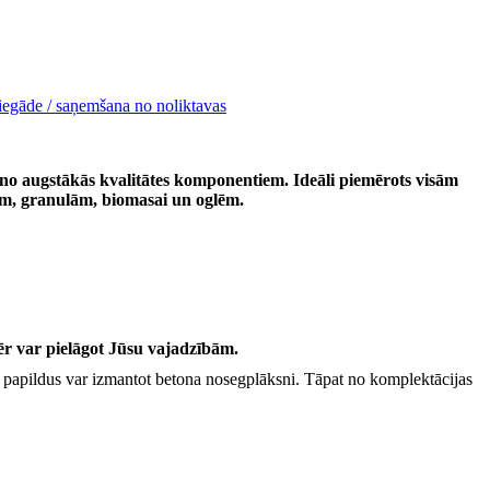
iegāde / saņemšana no noliktavas
no augstākās kvalitātes komponentiem. Ideāli piemērots visām
tēm, granulām, biomasai un oglēm.
ar pielāgot Jūsu vajadzībām.
 papildus var izmantot betona nosegplāksni. Tāpat no komplektācijas