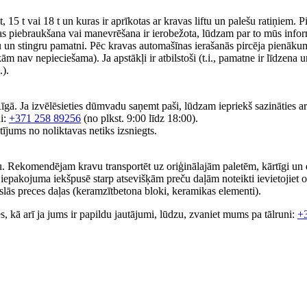
15 t vai 18 t un kuras ir aprīkotas ar kravas liftu un palešu ratiņiem. 
as piebraukšana vai manevrēšana ir ierobežota, lūdzam par to mūs informē
un stingru pamatni. Pēc kravas automašīnas ierašanās pircēja pienākum
ām nav nepieciešama). Ja apstākļi ir atbilstoši (t.i., pamatne ir līdzena u
.).
gā. Ja izvēlēsieties dūmvadu saņemt paši, lūdzam iepriekš sazināties a
ni:
+371 258 89256
(no plkst. 9:00 līdz 18:00).
jums no noliktavas netiks izsniegts.
. Rekomendējam kravu transportēt uz oriģinālajām paletēm, kārtīgi un dro
 iepakojuma iekšpusē starp atsevišķām preču daļām noteikti ievietojiet o
auslās preces daļas (keramzītbetona bloki, keramikas elementi).
es, kā arī ja jums ir papildu jautājumi, lūdzu, zvaniet mums pa tālruni:
+