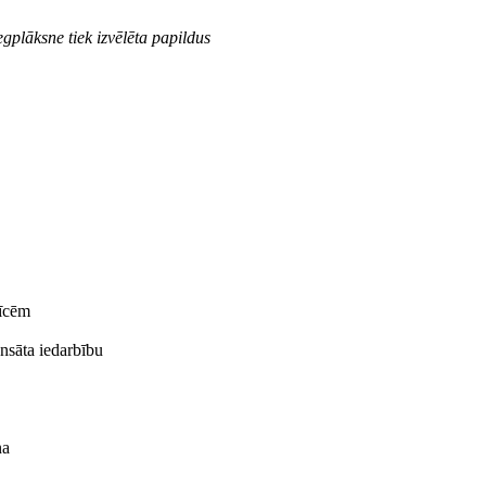
gplāksne tiek izvēlēta papildus
rīcēm
ensāta iedarbību
na