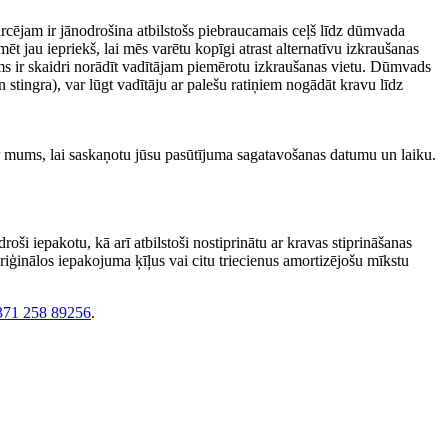
Pircējam ir jānodrošina atbilstošs piebraucamais ceļš līdz dūmvada
t jau iepriekš, lai mēs varētu kopīgi atrast alternatīvu izkraušanas
s ir skaidri norādīt vadītājam piemērotu izkraušanas vietu. Dūmvads
n stingra), var lūgt vadītāju ar palešu ratiņiem nogādāt kravu līdz
r mums, lai saskaņotu jūsu pasūtījuma sagatavošanas datumu un laiku.
ši iepakotu, kā arī atbilstoši nostiprinātu ar kravas stiprināšanas
riģinālos iepakojuma ķīļus vai citu triecienus amortizējošu mīkstu
371 258 89256
.