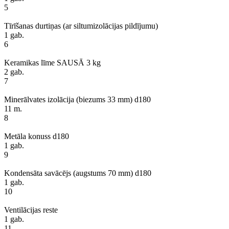
5
Tīrīšanas durtiņas (ar siltumizolācijas pildījumu)
1 gab.
6
Keramikas līme SAUSĀ 3 kg
2 gab.
7
Minerālvates izolācija (biezums 33 mm) d180
11 m.
8
Metāla konuss d180
1 gab.
9
Kondensāta savācējs (augstums 70 mm) d180
1 gab.
10
Ventilācijas reste
1 gab.
11