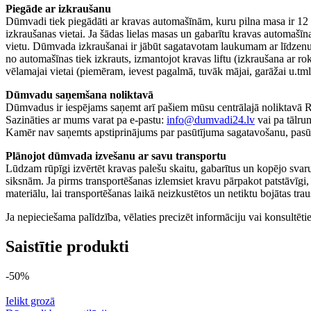
Piegāde ar izkraušanu
Dūmvadi tiek piegādāti ar kravas automašīnām, kuru pilna masa ir 12 t, 
izkraušanas vietai. Ja šādas lielas masas un gabarītu kravas automašīn
vietu. Dūmvada izkraušanai ir jābūt sagatavotam laukumam ar līdzenu 
no automašīnas tiek izkrauts, izmantojot kravas liftu (izkraušana ar rok
vēlamajai vietai (piemēram, ievest pagalmā, tuvāk mājai, garāžai u.tml
Dūmvadu saņemšana noliktavā
Dūmvadus ir iespējams saņemt arī pašiem mūsu centrālajā noliktavā Rī
Sazināties ar mums varat pa e-pastu:
info@dumvadi24.lv
vai pa tālru
Kamēr nav saņemts apstiprinājums par pasūtījuma sagatavošanu, pasūtī
Plānojot dūmvada izvešanu ar savu transportu
Lūdzam rūpīgi izvērtēt kravas palešu skaitu, gabarītus un kopējo svaru
siksnām. Ja pirms transportēšanas izlemsiet kravu pārpakot patstāvīgi,
materiālu, lai transportēšanas laikā neizkustētos un netiktu bojātas tr
Ja nepieciešama palīdzība, vēlaties precizēt informāciju vai konsultēti
Saistītie produkti
-50%
Ielikt grozā