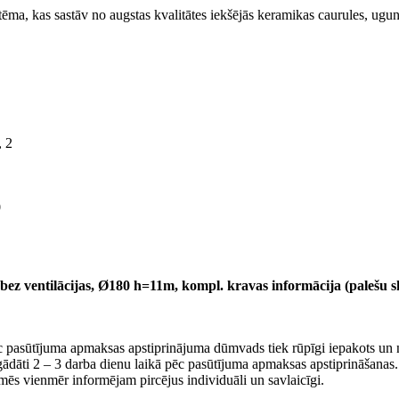
 kas sastāv no augstas kvalitātes iekšējās keramikas caurules, uguns
 2
0
z ventilācijas, Ø180 h=11m, kompl. kravas informācija (palešu ska
c pasūtījuma apmaksas apstiprinājuma dūmvads tiek rūpīgi iepakots un n
iegādāti 2 – 3 darba dienu laikā pēc pasūtījuma apmaksas apstiprināšana
mēs vienmēr informējam pircējus individuāli un savlaicīgi.