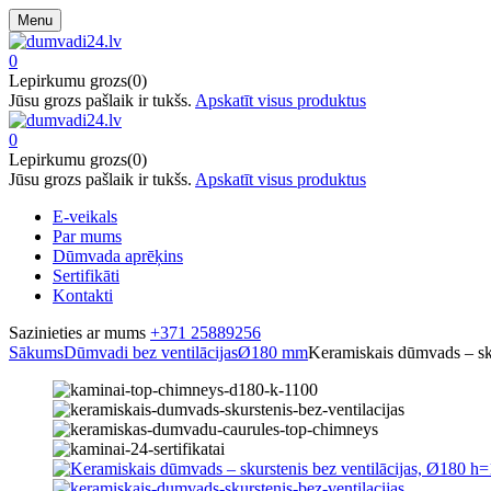
Menu
0
Lepirkumu grozs(0)
Jūsu grozs pašlaik ir tukšs.
Apskatīt visus produktus
0
Lepirkumu grozs(0)
Jūsu grozs pašlaik ir tukšs.
Apskatīt visus produktus
E-veikals
Par mums
Dūmvada aprēķins
Sertifikāti
Kontakti
Sazinieties ar mums
+371 25889256
Sākums
Dūmvadi bez ventilācijas
Ø180 mm
Keramiskais dūmvads – sk