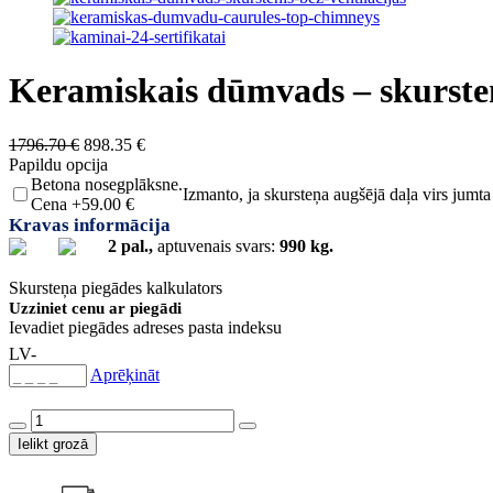
Keramiskais dūmvads – skursten
Original
Current
1796.70
€
898.35
€
price
price
Papildu opcija
was:
is:
Betona nosegplāksne.
Izmanto, ja skursteņa augšējā daļa virs jumta
1796.70 €.
898.35 €.
Cena +59.00 €
Kravas informācija
2 pal.,
aptuvenais svars:
990 kg.
Skursteņa piegādes kalkulators
Uzziniet cenu ar piegādi
Ievadiet piegādes adreses pasta indeksu
LV-
Aprēķināt
Keramiskais
dūmvads
Ielikt grozā
-
skurstenis