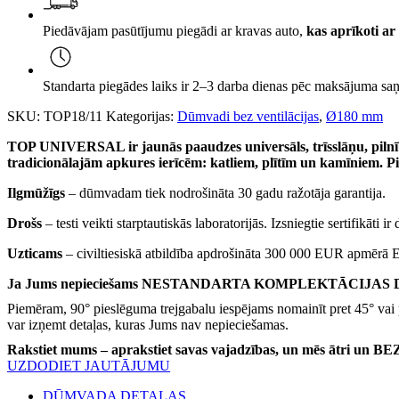
bez
ventilācijas,
Piedāvājam pasūtījumu piegādi ar kravas auto,
kas aprīkoti ar 
Ø180
h=11m,
kompl.
daudzums
Standarta piegādes laiks ir 2–3 darba dienas pēc maksājuma saņ
SKU:
TOP18/11
Kategorijas:
Dūmvadi bez ventilācijas
,
Ø180 mm
TOP UNIVERSAL ir jaunās paaudzes universāls, trīsslāņu, pilnīb
tradicionālajām apkures ierīcēm: katliem, plītīm un kamīniem. P
Ilgmūžīgs
– dūmvadam tiek nodrošināta 30 gadu ražotāja garantija.
Drošs
– testi veikti starptautiskās laboratorijās. Izsniegtie sertifikāti ir
Uzticams
– civiltiesiskā atbildība apdrošināta 300 000 EUR apmērā 
Ja Jums nepieciešams NESTANDARTA KOMPLEKTĀCIJAS DŪMVAD
Piemēram, 90° pieslēguma trejgabalu iespējams nomainīt pret 45° vai 
var izņemt detaļas, kuras Jums nav nepieciešamas.
Rakstiet mums – aprakstiet savas vajadzības, un mēs ātri un
UZDODIET JAUTĀJUMU
DŪMVADA DETAĻAS