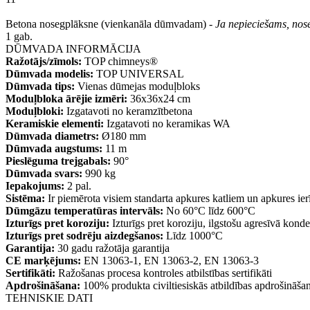
Betona nosegplāksne (vienkanāla dūmvadam) -
Ja nepieciešams, nose
1 gab.
DŪMVADA INFORMĀCIJA
Ražotājs/zīmols:
TOP chimneys®
Dūmvada modelis:
TOP UNIVERSAL
Dūmvada tips:
Vienas dūmejas moduļbloks
Moduļbloka ārējie izmēri:
36x36x24 cm
Moduļbloki:
Izgatavoti no keramzītbetona
Keramiskie elementi:
Izgatavoti no keramikas WA
Dūmvada diametrs:
Ø180 mm
Dūmvada augstums:
11 m
Pieslēguma trejgabals:
90°
Dūmvada svars:
990 kg
Iepakojums:
2 pal.
Sistēma:
Ir piemērota visiem standarta apkures katliem un apkures ie
Dūmgāzu temperatūras intervāls:
No 60°C līdz 600°C
Izturīgs pret koroziju:
Izturīgs pret koroziju, ilgstošu agresīvā kond
Izturīgs pret sodrēju aizdegšanos:
Līdz 1000°C
Garantija:
30 gadu ražotāja garantija
CE marķējums:
EN 13063-1, EN 13063-2, EN 13063-3
Sertifikāti:
Ražošanas procesa kontroles atbilstības sertifikāti
Apdrošināšana:
100% produkta civiltiesiskās atbildības apdrošināša
TEHNISKIE DATI