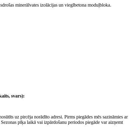
drošas minerālvates izolācijas un vieglbetona moduļbloka.
its, svars):
osūtīts uz pircēja norādīto adresi. Pirms piegādes mēs sazināmies ar
s. Sezonas pīķa laikā vai izpārdošanu periodos piegāde var aizņemt