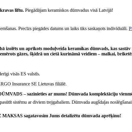
kravas liftu.
Piegādājam keramiskos dūmvadus visā Latvijā!
emšanas. Precīzs piegādes datums un laiks tiks saskaņots individuāli.
P
ā izolēts un aprīkots moduļveida keramikas dūmvads, kas sastāv 
iemērots gāzes, šķidrā un cietā kurināmā veidiem – malkai, brike
 derīgi visās ES valstīs.
ERGO Insurance SE Lietuvas filiālē.
S – sazinieties ar mums! Dūmvada komplektāciju vienmēr v
pasūtīt sistēmu ar diviem trejgabaliem. Dūmvada augšdaļas noslēgšanai
 BEZ MAKSAS sagatavosim Jums detalizētu dūmvada aprēķinu!