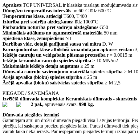
Apraksts
TOP UNIVERSAL ir klasiska trīsslāņu moduļdūmvadu sistēma,
Dūmgāzu temperatūras intervāls
no 60°C līdz 600°C
Temperatūras klase, attiecīgi
T600, T400
Izturība pret sodrēju aizdegšanos:
līdz 1000°C
Pārbaudīta noturība pret sodrēju aizdegšanos
G50
Minimālais attālums no ugunsnedrošā materiāla
50 mm
Spiediena klase, zemspiediens
N1
Darbības vide, dotajā gadījumā sausa vai mitra
D, W
Korozijnoturības klase atbilstoši izmantotajam apkures veidam
3,
Iekšējo cauruļu un veidgabalu plūsmas pretestība
r = 0,0015 m
Iekšējo keramisko cauruļu spiedes stiprība
≥ 10 MN/m2
Maksimālais iekšējo detaļu augstums
≤ 25 m
Dūmvada cauruļu savienojumu materiāla spiedes stiprība
≥ M 1
Ārējā apvalka (bloku) spiedes stiprība
≤ 25 m
Ārējā apvalka (bloku) saistvielas spiedes stiprība
≥ M 2,5
PIEGĀDE / SAŅEMŠANA
Izvēlētā dūmvada komplekta: Keramiskais dūmvads - skurstenis be
2 pal.,
aptuvenais svars:
990 kg.
Dūmvada piegādes termiņš
Garantējam ātru un drošu dūmvada piegādi visā Latvijas teritorijā! Pē
pircēju, lai saskaņotu precīzu piegādes laiku. Parasti dūmvadi tiek p
vairāk laika nekā ierasts. Par iespējamām piegādes termiņu izmaiņām 