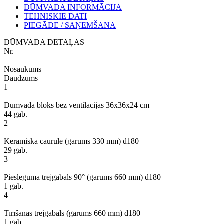
DŪMVADA INFORMĀCIJA
TEHNISKIE DATI
PIEGĀDE / SAŅEMŠANA
DŪMVADA DETAĻAS
Nr.
Nosaukums
Daudzums
1
Dūmvada bloks bez ventilācijas 36x36x24 cm
44 gab.
2
Keramiskā caurule (garums 330 mm) d180
29 gab.
3
Pieslēguma trejgabals 90° (garums 660 mm) d180
1 gab.
4
Tīrīšanas trejgabals (garums 660 mm) d180
1 gab.