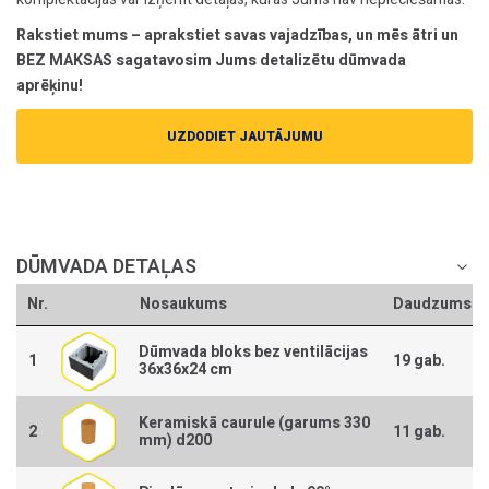
Rakstiet mums – aprakstiet savas vajadzības, un mēs ātri un
BEZ MAKSAS sagatavosim Jums detalizētu dūmvada
aprēķinu!
UZDODIET JAUTĀJUMU
DŪMVADA DETAĻAS
Nr.
Nosaukums
Daudzums
Dūmvada bloks bez ventilācijas
1
19 gab.
36x36x24 cm
Keramiskā caurule (garums 330
2
11 gab.
mm) d200