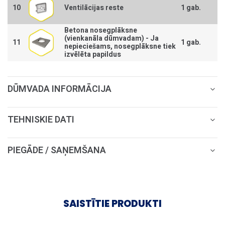
10
Ventilācijas reste
1 gab.
Betona nosegplāksne
(vienkanāla dūmvadam) -
Ja
11
1 gab.
nepieciešams, nosegplāksne tiek
izvēlēta papildus
DŪMVADA INFORMĀCIJA
TEHNISKIE DATI
PIEGĀDE / SAŅEMŠANA
SAISTĪTIE PRODUKTI