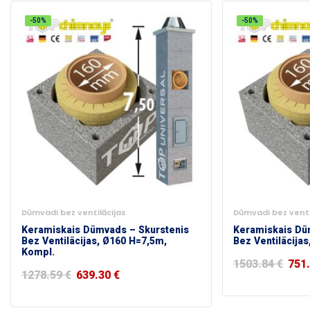
-50%
-50%
Dūmvadi bez ventilācijas
Dūmvadi bez venti
Keramiskais Dūmvads – Skurstenis
Keramiskais Dū
Bez Ventilācijas, Ø160 H=7,5m,
Bez Ventilācija
Kompl.
1503.84
€
751
1278.59
€
639.30
€