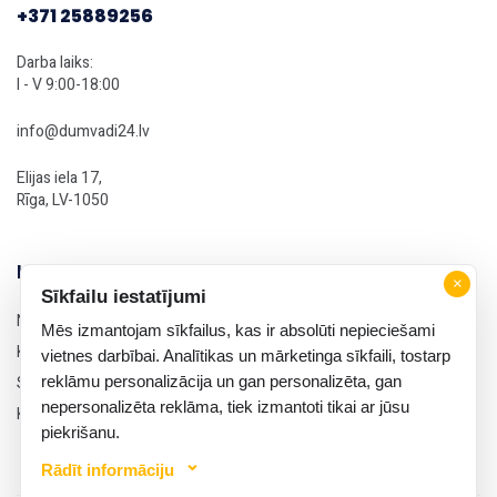
+371 25889256
Darba laiks:
I - V 9:00-18:00
info@dumvadi24.lv
Elijas iela 17,
Rīga, LV-1050
Informācija
×
Sīkfailu iestatījumi
Noteikumi un nosacījumi
Mēs izmantojam sīkfailus, kas ir absolūti nepieciešami
Konfidencialitātes politika
vietnes darbībai. Analītikas un mārketinga sīkfaili, tostarp
reklāmu personalizācija un gan personalizēta, gan
Sīkdatņu politika
nepersonalizēta reklāma, tiek izmantoti tikai ar jūsu
Kontakti
piekrišanu.
Rādīt informāciju