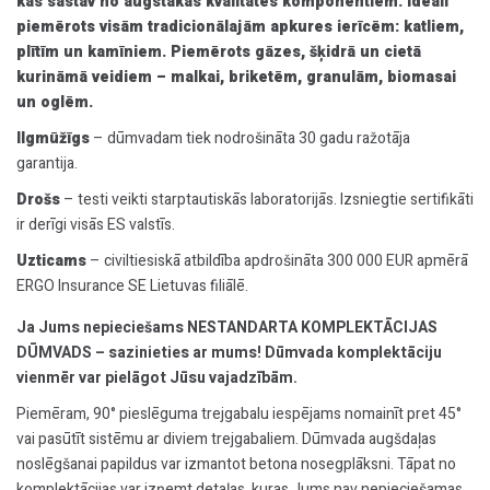
kas sastāv no augstākās kvalitātes komponentiem. Ideāli
piemērots visām tradicionālajām apkures ierīcēm: katliem,
plītīm un kamīniem. Piemērots gāzes, šķidrā un cietā
kurināmā veidiem – malkai, briketēm, granulām, biomasai
un oglēm.
Ilgmūžīgs
– dūmvadam tiek nodrošināta 30 gadu ražotāja
garantija.
Drošs
– testi veikti starptautiskās laboratorijās. Izsniegtie sertifikāti
ir derīgi visās ES valstīs.
Uzticams
– civiltiesiskā atbildība apdrošināta 300 000 EUR apmērā
ERGO Insurance SE Lietuvas filiālē.
Ja Jums nepieciešams NESTANDARTA KOMPLEKTĀCIJAS
DŪMVADS – sazinieties ar mums! Dūmvada komplektāciju
vienmēr var pielāgot Jūsu vajadzībām.
Piemēram, 90° pieslēguma trejgabalu iespējams nomainīt pret 45°
vai pasūtīt sistēmu ar diviem trejgabaliem. Dūmvada augšdaļas
noslēgšanai papildus var izmantot betona nosegplāksni. Tāpat no
komplektācijas var izņemt detaļas, kuras Jums nav nepieciešamas.