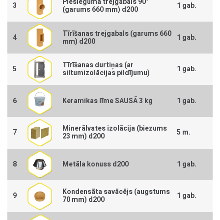
Pieslēguma trejgabals 90°
3
1 gab.
(garums 660 mm) d200
Tīrīšanas trejgabals (garums 660
4
1 gab.
mm) d200
Tīrīšanas durtiņas (ar
5
1 gab.
siltumizolācijas pildījumu)
6
Keramikas līme SAUSĀ 3 kg
1 gab.
Minerālvates izolācija (biezums
7
5 m.
23 mm) d200
8
Metāla konuss d200
1 gab.
Kondensāta savācējs (augstums
9
1 gab.
70 mm) d200