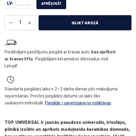
LV-
APRĒĶINĀT
IELIKT GROZĀ
Piedāvājam pasūtījumu piegādi ar kravas auto,
kas aprīkoti
ar kravas liftu.
Piegādājam keramiskos dūmvadus visā
Latvijā!
Standarta piegādes laiks ir 2–3 darba dienas pēc maksājuma
saņemšanas. Precīzs piegādes datums un laiks tiks
saskaņots individuāli.
Piegāde / saņemšana no noliktavas
TOP UNIVERSAL ir jaunās paaudzes universāls, trīsslāņu,
pilnībā izolēts un aprīkots moduļveida keramikas dūmvads,