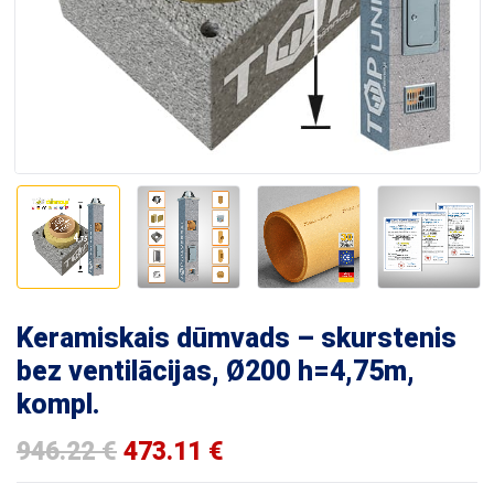
Keramiskais dūmvads – skurstenis
bez ventilācijas, Ø200 h=4,75m,
kompl.
946.22
€
473.11
€