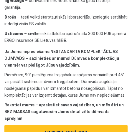
Ilgmūžīgs
– dūmvadam tiek nodrošināta 30 gadu ražotāja
garantija.
Drošs
– testi veikti starptautiskās laboratorijās. Izsniegtie sertifikāti
ir derīgi visās ES valstīs.
Uzticams
– civiltiesiskā atbildība apdrošināta 300 000 EUR apmērā
ERGO Insurance SE Lietuvas filiālē.
Ja Jums nepieciešams NESTANDARTA KOMPLEKTĀCIJAS
DŪMVADS – sazinieties ar mums! Dūmvada komplektāciju
vienmēr var pielāgot Jūsu vajadzībām.
Piemēram, 90° pieslēguma trejgabalu iespējams nomainīt pret 45°
vai pasūtīt sistēmu ar diviem trejgabaliem. Dūmvada augšdaļas
noslēgšanai papildus var izmantot betona nosegplāksni. Tāpat no
komplektācijas var izņemt detaļas, kuras Jums nav nepieciešamas.
Rakstiet mums – aprakstiet savas vajadzības, un mēs ātri un
BEZ MAKSAS sagatavosim Jums detalizētu dūmvada
aprēķinu!