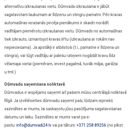
alternatīvu izkraušanas vietu. Dūmvada izkraušanai ir jābūt
sagatavotam laukumam ar līdzenu un stingru pamatni. Pēc kravas
automašīnas ierašanās pircēja pienākums ir skaidri norādīt
vadītājam piemērotu izkraušanas vietu. Dūmvads no automašīnas
tiek izkrauts, izmantojot kravas liftu (izkraušana ar rokām nav
nepieciešama). Ja apstākļi ir atbilstoši (t.i., pamatne ir līdzena un
stingra), var lūgt vadītāju ar palešu ratiņiem nogādāt kravu līdz
vēlamajai vietai (piemēram, ievest pagalmā, tuvāk mājai, garāžai
u.tml.).
Dūmvadu saņemšana noliktavā
Dūmvadus ir iespējams saņemt arī pašiem mūsu centrālajā noliktavā
Rīgā. Ja izvēlēsieties dūmvadu saņemt paši, lūdzam iepriekš
sazināties ar mums, lai saskaņotu jūsu pasūtījuma sagatavošanas
datumu un laiku. Sazināties ar mums varat pa e-
pastu:
info@dumvadi24.lv
vai pa tālruni:
+371 258 89256
(no plkst.