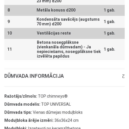
23 mm) d200
8
Metāla konuss d200
1 gab.
Kondensāta savācējs (augstums
9
1 gab.
70 mm) d200
10
Ventilācijas reste
1 gab.
Betona nosegplāksne
(vienkanāla dūmvadam) -
Ja
11
1 gab.
nepieciešams, nosegplāksne tiek
izvēlēta papildus
DŪMVADA INFORMĀCIJA
Ražotājs/zīmols:
TOP chimneys®
Dūmvada modelis:
TOP UNIVERSAL
Dūmvada tips:
Vienas dūmejas moduļbloks
Moduļbloka ārējie izmēri:
36x36x24 cm
Moduļbloki:
Izgatavoti no keramzītbetona