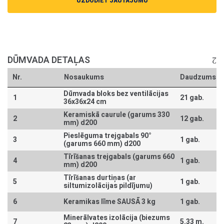
UZDODIET JAUTĀJUMU
DŪMVADA DETAĻAS
Nr.
Nosaukums
Daudzums
Dūmvada bloks bez ventilācijas
1
21 gab.
36x36x24 cm
Keramiskā caurule (garums 330
2
12 gab.
mm) d200
Pieslēguma trejgabals 90°
3
1 gab.
(garums 660 mm) d200
Tīrīšanas trejgabals (garums 660
4
1 gab.
mm) d200
Tīrīšanas durtiņas (ar
5
1 gab.
siltumizolācijas pildījumu)
6
Keramikas līme SAUSĀ 3 kg
1 gab.
Minerālvates izolācija (biezums
7
5.33 m.