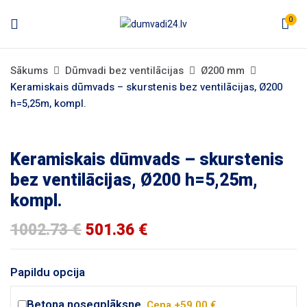
0
Sākums
Dūmvadi bez ventilācijas
Ø200 mm
Keramiskais dūmvads – skurstenis bez ventilācijas, Ø200
h=5,25m, kompl.
Keramiskais dūmvads – skurstenis
bez ventilācijas, Ø200 h=5,25m,
kompl.
Original
Current
1002.73
€
501.36
€
price
price
was:
is:
1002.73 €.
501.36 €.
Papildu opcija
Betona nosegplāksne.
Cena +59.00 €