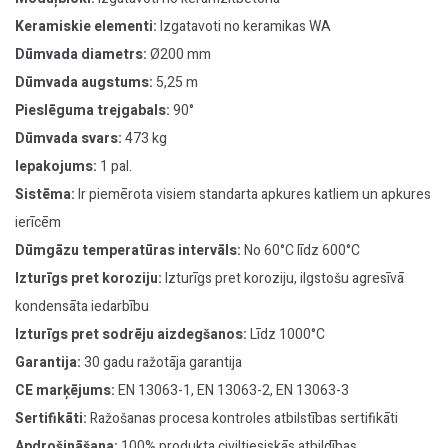
Keramiskie elementi:
Izgatavoti no keramikas WA
Dūmvada diametrs:
Ø200 mm
Dūmvada augstums:
5,25 m
Pieslēguma trejgabals:
90°
Dūmvada svars:
473 kg
Iepakojums:
1 pal.
Sistēma:
Ir piemērota visiem standarta apkures katliem un apkures
ierīcēm
Dūmgāzu temperatūras intervāls:
No 60°C līdz 600°C
Izturīgs pret koroziju:
Izturīgs pret koroziju, ilgstošu agresīvā
kondensāta iedarbību
Izturīgs pret sodrēju aizdegšanos:
Līdz 1000°C
Garantija:
30 gadu ražotāja garantija
CE marķējums:
EN 13063-1, EN 13063-2, EN 13063-3
Sertifikāti:
Ražošanas procesa kontroles atbilstības sertifikāti
Apdrošināšana:
100% produkta civiltiesiskās atbildības