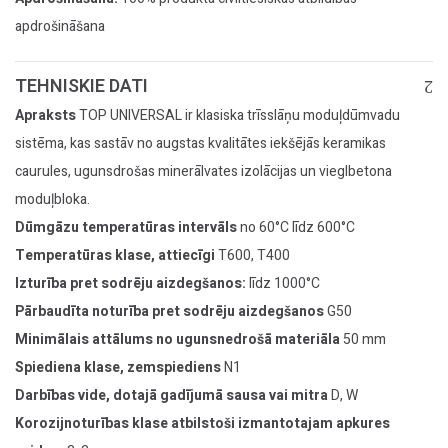
apdrošināšana
TEHNISKIE DATI
Apraksts
TOP UNIVERSAL ir klasiska trīsslāņu moduļdūmvadu
sistēma, kas sastāv no augstas kvalitātes iekšējās keramikas
caurules, ugunsdrošas minerālvates izolācijas un vieglbetona
moduļbloka.
Dūmgāzu temperatūras intervāls
no 60°C līdz 600°C
Temperatūras klase, attiecīgi
T600, T400
Izturība pret sodrēju aizdegšanos:
līdz 1000°C
Pārbaudīta noturība pret sodrēju aizdegšanos
G50
Minimālais attālums no ugunsnedrošā materiāla
50 mm
Spiediena klase, zemspiediens
N1
Darbības vide, dotajā gadījumā sausa vai mitra
D, W
Korozijnoturības klase atbilstoši izmantotajam apkures