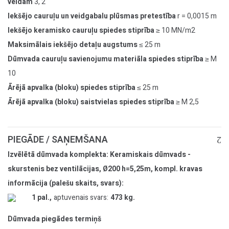
veidam
3, 2
Iekšējo cauruļu un veidgabalu plūsmas pretestība
r = 0,0015 m
Iekšējo keramisko cauruļu spiedes stiprība
≥ 10 MN/m2
Maksimālais iekšējo detaļu augstums
≤ 25 m
Dūmvada cauruļu savienojumu materiāla spiedes stiprība
≥ M
10
Ārējā apvalka (bloku) spiedes stiprība
≤ 25 m
Ārējā apvalka (bloku) saistvielas spiedes stiprība
≥ M 2,5
PIEGĀDE / SAŅEMŠANA
Izvēlētā dūmvada komplekta: Keramiskais dūmvads -
skurstenis bez ventilācijas, Ø200 h=5,25m, kompl. kravas
informācija (palešu skaits, svars):
1 pal.,
aptuvenais svars:
473 kg.
Dūmvada piegādes termiņš