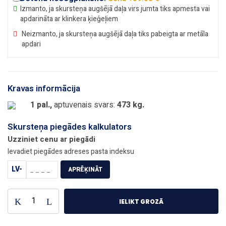
Izmanto, ja skursteņa augšējā daļa virs jumta tiks apmesta vai
apdarināta ar klinkera ķieģeļiem
Neizmanto, ja skursteņa augšējā daļa tiks pabeigta ar metāla
apdari
Kravas informācija
1 pal.,
aptuvenais svars:
473 kg.
Skursteņa piegādes kalkulators
Uzziniet cenu ar piegādi
Ievadiet piegādes adreses pasta indeksu
LV-
APRĒĶINĀT
Keramiskais
IELIKT GROZĀ
dūmvads
-