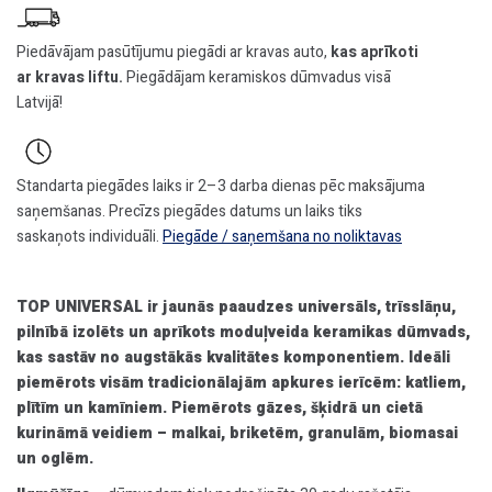
skurstenis
bez
Piedāvājam pasūtījumu piegādi ar kravas auto,
kas aprīkoti
ventilācijas,
ar kravas liftu.
Piegādājam keramiskos dūmvadus visā
Ø200
Latvijā!
h=5,25m,
kompl.
daudzums
Standarta piegādes laiks ir 2–3 darba dienas pēc maksājuma
saņemšanas. Precīzs piegādes datums un laiks tiks
saskaņots individuāli.
Piegāde / saņemšana no noliktavas
TOP UNIVERSAL ir jaunās paaudzes universāls, trīsslāņu,
pilnībā izolēts un aprīkots moduļveida keramikas dūmvads,
kas sastāv no augstākās kvalitātes komponentiem. Ideāli
piemērots visām tradicionālajām apkures ierīcēm: katliem,
plītīm un kamīniem. Piemērots gāzes, šķidrā un cietā
kurināmā veidiem – malkai, briketēm, granulām, biomasai
un oglēm.