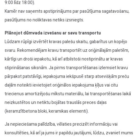
9:00 līdz 18:00).
Kamēr nav saņemts apstiprinājums par pasūtījuma sagatavošanu,
pasūtījums no noliktavas netiks izsniegts.
Plānojot dūmvada izvešanu ar savu transportu
Lūdzam rūpīgi izvērtēt kravas palešu skaitu, gabarītus un kopējo
svaru. Rekomendējam kravu transportēt uz oriģinālajām paletēm,
kārtīgi un droši iepakotu, kā arī atbilstoši nostiprinātu ar kravas
stiprināšanas siksnām. Ja pirms transportēšanas izlemsiet kravu
pārpakot patstāvīgi, iepakojuma iekšpusē starp atsevišķām preču
daļām noteikti ievietojiet oriģinālos iepakojuma ķīļus vai citu
triecienus amortizējošu mīkstu materiālu, lai transportēšanas laikā
neizkustētos un netiktu bojātas trauslās preces daļas
(keramzītbetona bloki, keramikas elementi).
Ja nepieciešama palīdzība, vēlaties precizēt informāciju vai
konsultēties, kā arī ja jums ir papildu jautājumi, lūdzu, zvaniet mums