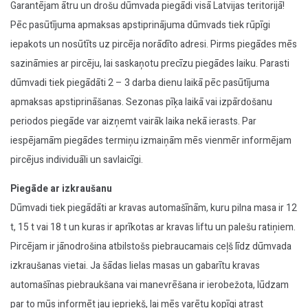
Garantējam ātru un drošu dūmvada piegādi visā Latvijas teritorijā!
Pēc pasūtījuma apmaksas apstiprinājuma dūmvads tiek rūpīgi
iepakots un nosūtīts uz pircēja norādīto adresi. Pirms piegādes mēs
sazināmies ar pircēju, lai saskaņotu precīzu piegādes laiku. Parasti
dūmvadi tiek piegādāti 2 – 3 darba dienu laikā pēc pasūtījuma
apmaksas apstiprināšanas. Sezonas pīķa laikā vai izpārdošanu
periodos piegāde var aizņemt vairāk laika nekā ierasts. Par
iespējamām piegādes termiņu izmaiņām mēs vienmēr informējam
pircējus individuāli un savlaicīgi.
Piegāde ar izkraušanu
Dūmvadi tiek piegādāti ar kravas automašīnām, kuru pilna masa ir 12
t, 15 t vai 18 t un kuras ir aprīkotas ar kravas liftu un palešu ratiņiem.
Pircējam ir jānodrošina atbilstošs piebraucamais ceļš līdz dūmvada
izkraušanas vietai. Ja šādas lielas masas un gabarītu kravas
automašīnas piebraukšana vai manevrēšana ir ierobežota, lūdzam
par to mūs informēt jau iepriekš, lai mēs varētu kopīgi atrast