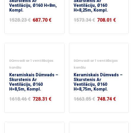
Skurstenis Ar
Skurstenis Ar
Ventilāciju, Ø160 H=8m,
Ventilāciju, Ø160
Kompl.
H=8,25m, Kompl.
1528.23
€
687.70
€
1573.34
€
708.01
€
-55%
-55%
Dūmvadi ar 1 ventilācijas
Dūmvadi ar 1 ventilācijas
kanālu
kanālu
Keramiskais Dūmvads –
Keramiskais Dūmvads –
Skurstenis Ar
Skurstenis Ar
Ventilāciju, Ø160
Ventilāciju, Ø160
H=8,5m, Kompl.
H=8,75m, Kompl.
1618.46
€
728.31
€
1663.85
€
748.74
€
-55%
-55%