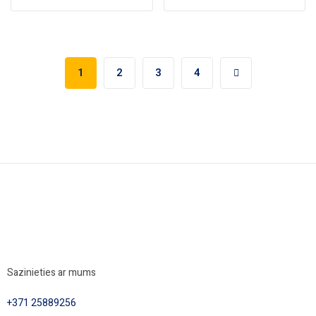
1
2
3
4
Sazinieties ar mums
+371 25889256