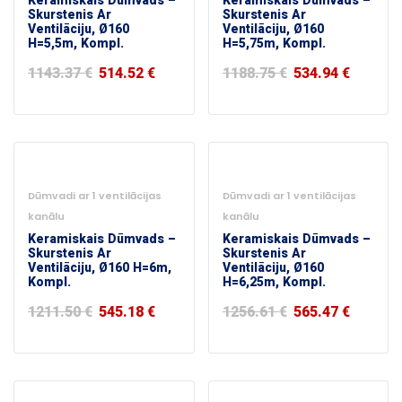
Keramiskais Dūmvads –
Keramiskais Dūmvads –
Skurstenis Ar
Skurstenis Ar
Ventilāciju, Ø160
Ventilāciju, Ø160
H=5,5m, Kompl.
H=5,75m, Kompl.
1143.37
€
514.52
€
1188.75
€
534.94
€
-55%
-55%
Dūmvadi ar 1 ventilācijas
Dūmvadi ar 1 ventilācijas
kanālu
kanālu
Keramiskais Dūmvads –
Keramiskais Dūmvads –
Skurstenis Ar
Skurstenis Ar
Ventilāciju, Ø160 H=6m,
Ventilāciju, Ø160
Kompl.
H=6,25m, Kompl.
1211.50
€
545.18
€
1256.61
€
565.47
€