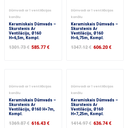
-55%
-55%
Dūmvadi ar 1 ventilācijas
Dūmvadi ar 1 ventilācijas
kanālu
kanālu
Keramiskais Dūmvads –
Keramiskais Dūmvads –
Skurstenis Ar
Skurstenis Ar
Ventilāciju, Ø160
Ventilāciju, Ø160
H=6,5m, Kompl.
H=6,75m, Kompl.
1301.73
€
585.77
€
1347.12
€
606.20
€
-55%
-55%
Dūmvadi ar 1 ventilācijas
Dūmvadi ar 1 ventilācijas
kanālu
kanālu
Keramiskais Dūmvads –
Keramiskais Dūmvads –
Skurstenis Ar
Skurstenis Ar
Ventilāciju, Ø160 H=7m,
Ventilāciju, Ø160
Kompl.
H=7,25m, Kompl.
1369.87
€
616.43
€
1414.97
€
636.74
€