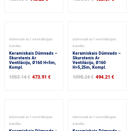
-55%
-55%
Dūmvadi ar 1 ventilācijas
Dūmvadi ar 1 ventilācijas
kanālu
kanālu
Keramiskais Dūmvads –
Keramiskais Dūmvads –
Skurstenis Ar
Skurstenis Ar
Ventilāciju, Ø160 H=5m,
Ventilāciju, Ø160
Kompl.
H=5,25m, Kompl.
1053.14
€
473.91
€
1098.24
€
494.21
€
-55%
-55%
Dūmvadi ar 1 ventilācijas
Dūmvadi ar 1 ventilācijas
kanālu
kanālu