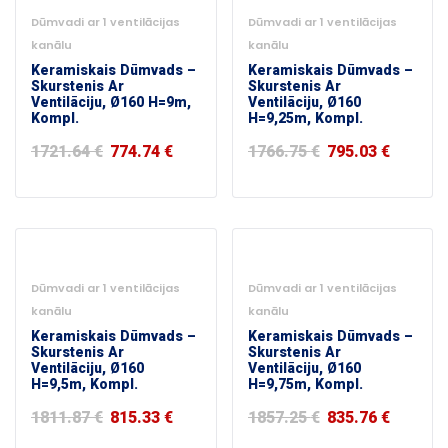
Dūmvadi ar 1 ventilācijas
Dūmvadi ar 1 ventilācijas
kanālu
kanālu
Keramiskais Dūmvads –
Keramiskais Dūmvads –
Skurstenis Ar
Skurstenis Ar
Ventilāciju, Ø160 H=9m,
Ventilāciju, Ø160
Kompl.
H=9,25m, Kompl.
1721.64
€
774.74
€
1766.75
€
795.03
€
-55%
-55%
Dūmvadi ar 1 ventilācijas
Dūmvadi ar 1 ventilācijas
kanālu
kanālu
Keramiskais Dūmvads –
Keramiskais Dūmvads –
Skurstenis Ar
Skurstenis Ar
Ventilāciju, Ø160
Ventilāciju, Ø160
H=9,5m, Kompl.
H=9,75m, Kompl.
1811.87
€
815.33
€
1857.25
€
835.76
€