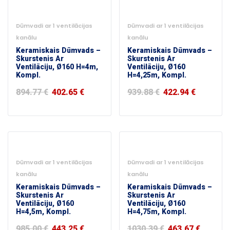
-55%
-55%
Dūmvadi ar 1 ventilācijas
Dūmvadi ar 1 ventilācijas
kanālu
kanālu
Keramiskais Dūmvads –
Keramiskais Dūmvads –
Skurstenis Ar
Skurstenis Ar
Ventilāciju, Ø160 H=4m,
Ventilāciju, Ø160
Kompl.
H=4,25m, Kompl.
894.77
€
402.65
€
939.88
€
422.94
€
-55%
-55%
Dūmvadi ar 1 ventilācijas
Dūmvadi ar 1 ventilācijas
kanālu
kanālu
Keramiskais Dūmvads –
Keramiskais Dūmvads –
Skurstenis Ar
Skurstenis Ar
Ventilāciju, Ø160
Ventilāciju, Ø160
H=4,5m, Kompl.
H=4,75m, Kompl.
985.00
€
443.25
€
1030.39
€
463.67
€