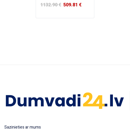
1132.90
€
509.81
€
Sazinieties ar mums