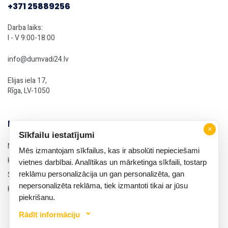
+371 25889256
Darba laiks:
I - V 9:00-18:00
info@dumvadi24.lv
Elijas iela 17,
Rīga, LV-1050
Informācija
×
Sīkfailu iestatījumi
Noteikumi un nosacījumi
Mēs izmantojam sīkfailus, kas ir absolūti nepieciešami
Konfidencialitātes politika
vietnes darbībai. Analītikas un mārketinga sīkfaili, tostarp
Sīkdatņu politika
reklāmu personalizācija un gan personalizēta, gan
nepersonalizēta reklāma, tiek izmantoti tikai ar jūsu
Kontakti
piekrišanu.
Rādīt informāciju