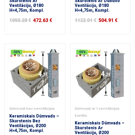
Skurstenis Ar
Skurstenis Ar Dubulto
Ventilāciju, Ø180
Ventilāciju, Ø180
H=4,75m, Kompl.
H=4,75m, Kompl.
1050.28
€
472.63
€
1122.01
€
504.91
€
-50%
-55%
Dūmvadi bez ventilācijas
Dūmvadi ar 1 ventilācijas
Keramiskais Dūmvads –
kanālu
Skurstenis Bez
Keramiskais Dūmvads –
Ventilācijas, Ø200
Skurstenis Ar
H=4,75m, Kompl.
Ventilāciju, Ø200