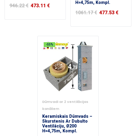
H=4,75m, Kompl.
946.22
€
473.11
€
1061.17
€
477.53
€
-55%
Dūmvadi ar 2 ventilācijas
kanāliem
Keramiskais Dūmvads –
Skurstenis Ar Dubulto
Ventilāciju, Ø200
H=4,75m, Kompl.