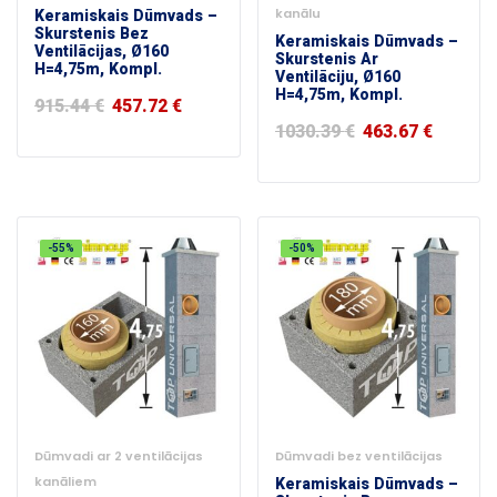
Keramiskais Dūmvads –
kanālu
Skurstenis Bez
Keramiskais Dūmvads –
Ventilācijas, Ø160
Skurstenis Ar
H=4,75m, Kompl.
Ventilāciju, Ø160
H=4,75m, Kompl.
915.44
€
457.72
€
1030.39
€
463.67
€
-55%
-50%
Dūmvadi ar 2 ventilācijas
Dūmvadi bez ventilācijas
kanāliem
Keramiskais Dūmvads –