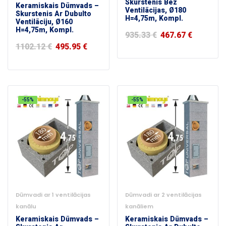
Skurstenis Bez
Keramiskais Dūmvads –
Ventilācijas, Ø180
Skurstenis Ar Dubulto
H=4,75m, Kompl.
Ventilāciju, Ø160
H=4,75m, Kompl.
935.33
€
467.67
€
1102.12
€
495.95
€
-55%
-55%
Dūmvadi ar 1 ventilācijas
Dūmvadi ar 2 ventilācijas
kanālu
kanāliem
Keramiskais Dūmvads –
Keramiskais Dūmvads –