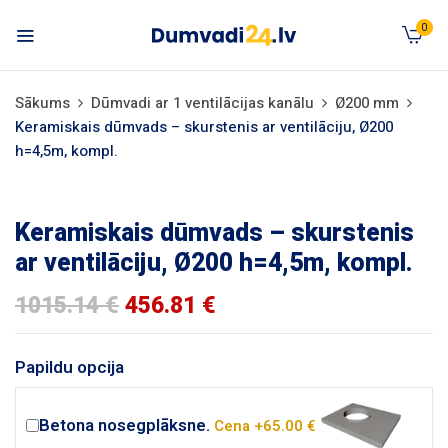
0
Sākums
Dūmvadi ar 1 ventilācijas kanālu
Ø200 mm
Keramiskais dūmvads – skurstenis ar ventilāciju, Ø200
h=4,5m, kompl.
Keramiskais dūmvads – skurstenis
ar ventilāciju, Ø200 h=4,5m, kompl.
1015.14
€
456.81
€
Papildu opcija
Betona nosegplāksne.
Cena +65.00 €