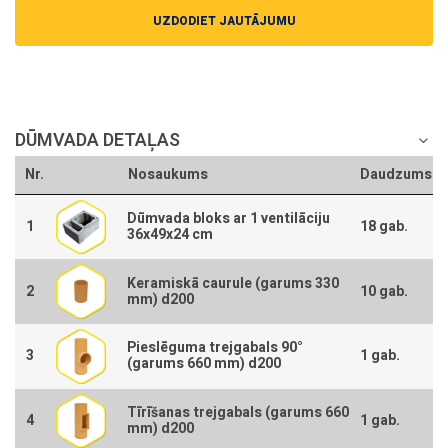
UZDODIET JAUTĀJUMU
DŪMVADA DETAĻAS
Nr.
Nosaukums
Daudzums
Dūmvada bloks ar 1 ventilāciju
1
18 gab.
36x49x24 cm
Keramiskā caurule (garums 330
2
10 gab.
mm) d200
Pieslēguma trejgabals 90°
3
1 gab.
(garums 660 mm) d200
Tīrīšanas trejgabals (garums 660
4
1 gab.
mm) d200