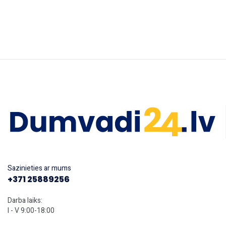
Sazinieties ar mums
+371 25889256
Darba laiks:
I - V 9:00-18:00