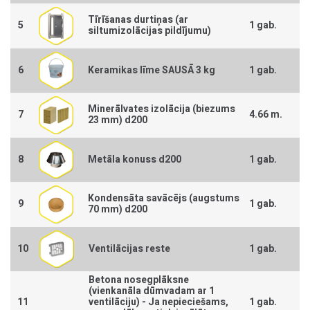
Tīrīšanas durtiņas (ar
5
1 gab.
siltumizolācijas pildījumu)
6
Keramikas līme SAUSĀ 3 kg
1 gab.
Minerālvates izolācija (biezums
7
4.66 m.
23 mm) d200
8
Metāla konuss d200
1 gab.
Kondensāta savācējs (augstums
9
1 gab.
70 mm) d200
10
Ventilācijas reste
1 gab.
Betona nosegplāksne
(vienkanāla dūmvadam ar 1
11
ventilāciju) -
Ja nepieciešams,
1 gab.