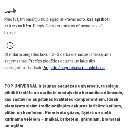
Piedāvājam pasūtījumu piegādi ar kravas auto,
kas aprīkoti
ar kravas liftu.
Piegādājam keramiskos dūmvadus visā
Latvijā!
Standarta piegādes laiks ir 2–3 darba dienas pēc maksājuma
saņemšanas. Precīzs piegādes datums un laiks tiks
saskaņots individuāli.
Piegāde / saņemšana no noliktavas
TOP UNIVERSAL ir jaunās paaudzes universāls, trīsslāņu,
pilnībā izolēts un aprīkots moduļveida keramikas dūmvads,
kas sastāv no augstākās kvalitātes komponentiem. Ideāli
piemērots visām tradicionālajām apkures ierīcēm: katliem,
plītīm un kamīniem. Piemērots gāzes, šķidrā un cietā
kurināmā veidiem – malkai, briketēm, granulām, biomasai
un oglēm.