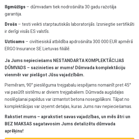
Ilgmūžīgs
– dūmvadam tiek nodrošināta 30 gadu ražotāja
garantija.
Drošs
– testi veikti starptautiskās laboratorijās. Izsniegtie sertifikāti
ir derīgi visās ES valstīs.
Uzticams
– civiltiesiskā atbildība apdrošināta 300 000 EUR apmērā
ERGO Insurance SE Lietuvas filiālē.
Ja Jums nepieciešams NESTANDARTA KOMPLEKTĀCIJAS
DŪMVADS – sazinieties ar mums! Dūmvada komplektāciju
vienmēr var pielāgot Jūsu vajadzībām.
Piemēram, 90° pieslēguma trejgabalu iespējams nomainīt pret 45°
vai pasūtīt sistēmu ar diviem trejgabaliem. Dūmvada augšdaļas
noslēgšanai papildus var izmantot betona nosegplāksni. Tāpat no
komplektācijas var izņemt detaļas, kuras Jums nav nepieciešamas.
Rakstiet mums – aprakstiet savas vajadzības, un mēs ātri un
BEZ MAKSAS sagatavosim Jums detalizētu dūmvada
aprēķinu!