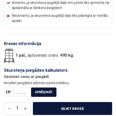
Izmanto, ja skursteņa augšējā daļa virs jumta tiks apmesta vai
apdarināta ar klinkera ķieģeļiem
Neizmanto, ja skursteņa augšējā daļa tiks pabeigta ar metāla
apdari
Kravas informācija
1 pal.,
aptuvenais svars:
495 kg.
Skursteņa piegādes kalkulators
Uzziniet cenu ar piegādi
Ievadiet piegādes adreses pasta indeksu
LV-
APRĒĶINĀT
IELIKT GROZĀ