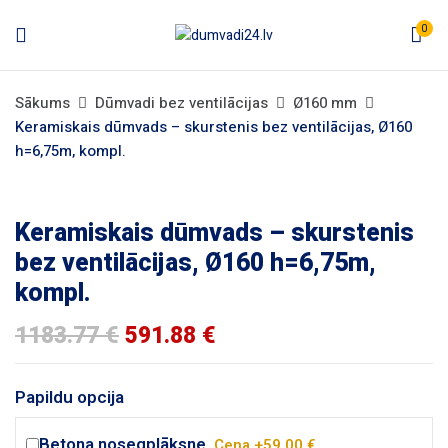
0
Sākums
Dūmvadi bez ventilācijas
Ø160 mm
Keramiskais dūmvads – skurstenis bez ventilācijas, Ø160
h=6,75m, kompl.
Keramiskais dūmvads – skurstenis
bez ventilācijas, Ø160 h=6,75m,
kompl.
1183.77
€
591.88
€
Papildu opcija
Betona nosegplāksne.
Cena +59.00 €