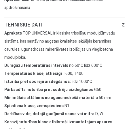
apdrošināšana
TEHNISKIE DATI
Apraksts
TOP UNIVERSAL ir klasiska trīsslāņu moduļdūmvadu
sistēma, kas sastāv no augstas kvalitātes iekšējās keramikas
caurules, ugunsdrošas minerālvates izolācijas un vieglbetona
moduļbloka.
Dūmgāzu temperatūras intervāls
no 60°C līdz 600°C
Temperatūras klase, attiecīgi
T600, T400
Izturība pret sodrēju aizdegšanos:
līdz 1000°C
Pārbaudīta noturība pret sodrēju aizdegšanos
G50
Minimālais attālums no ugunsnedrošā materiāla
50 mm
Spiediena klase, zemspiediens
N1
Darbības vide, dotajā gadījumā sausa vai mitra
D, W
Korozijnoturības klase atbilstoši izmantotajam apkures