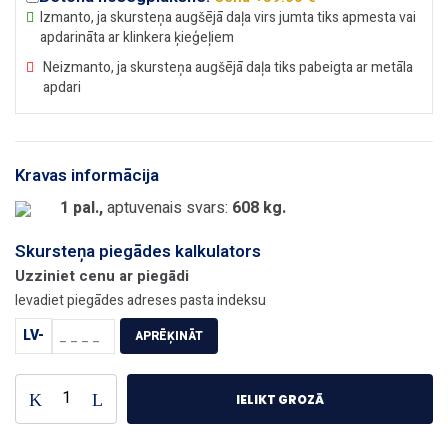
Izmanto, ja skursteņa augšējā daļa virs jumta tiks apmesta vai
apdarināta ar klinkera ķieģeļiem
Neizmanto, ja skursteņa augšējā daļa tiks pabeigta ar metāla
apdari
Kravas informācija
1 pal.,
aptuvenais svars:
608 kg.
Skursteņa piegādes kalkulators
Uzziniet cenu ar piegādi
Ievadiet piegādes adreses pasta indeksu
LV-
APRĒĶINĀT
IELIKT GROZĀ