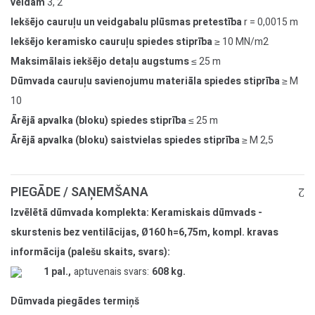
veidam
3, 2
Iekšējo cauruļu un veidgabalu plūsmas pretestība
r = 0,0015 m
Iekšējo keramisko cauruļu spiedes stiprība
≥ 10 MN/m2
Maksimālais iekšējo detaļu augstums
≤ 25 m
Dūmvada cauruļu savienojumu materiāla spiedes stiprība
≥ M
10
Ārējā apvalka (bloku) spiedes stiprība
≤ 25 m
Ārējā apvalka (bloku) saistvielas spiedes stiprība
≥ M 2,5
PIEGĀDE / SAŅEMŠANA
Izvēlētā dūmvada komplekta: Keramiskais dūmvads -
skurstenis bez ventilācijas, Ø160 h=6,75m, kompl. kravas
informācija (palešu skaits, svars):
1 pal.,
aptuvenais svars:
608 kg.
Dūmvada piegādes termiņš