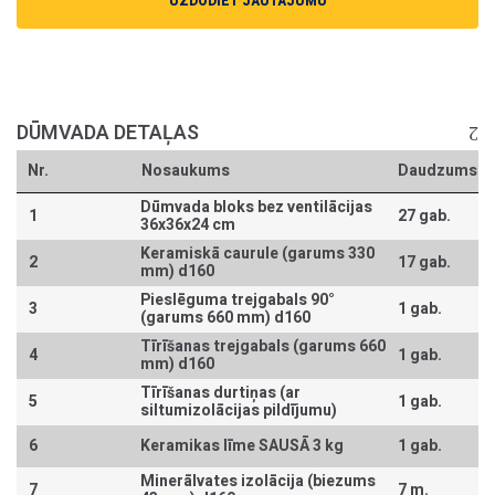
UZDODIET JAUTĀJUMU
DŪMVADA DETAĻAS
Nr.
Nosaukums
Daudzums
Dūmvada bloks bez ventilācijas
1
27 gab.
36x36x24 cm
Keramiskā caurule (garums 330
2
17 gab.
mm) d160
Pieslēguma trejgabals 90°
3
1 gab.
(garums 660 mm) d160
Tīrīšanas trejgabals (garums 660
4
1 gab.
mm) d160
Tīrīšanas durtiņas (ar
5
1 gab.
siltumizolācijas pildījumu)
6
Keramikas līme SAUSĀ 3 kg
1 gab.
Minerālvates izolācija (biezums
7
7 m.