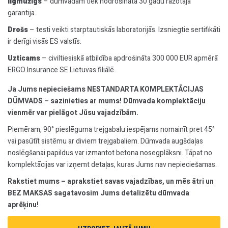
Ilgmūžīgs
– dūmvadam tiek nodrošināta 30 gadu ražotāja
garantija.
Drošs
– testi veikti starptautiskās laboratorijās. Izsniegtie sertifikāti
ir derīgi visās ES valstīs.
Uzticams
– civiltiesiskā atbildība apdrošināta 300 000 EUR apmērā
ERGO Insurance SE Lietuvas filiālē.
Ja Jums nepieciešams NESTANDARTA KOMPLEKTĀCIJAS
DŪMVADS – sazinieties ar mums! Dūmvada komplektāciju
vienmēr var pielāgot Jūsu vajadzībām.
Piemēram, 90° pieslēguma trejgabalu iespējams nomainīt pret 45°
vai pasūtīt sistēmu ar diviem trejgabaliem. Dūmvada augšdaļas
noslēgšanai papildus var izmantot betona nosegplāksni. Tāpat no
komplektācijas var izņemt detaļas, kuras Jums nav nepieciešamas.
Rakstiet mums – aprakstiet savas vajadzības, un mēs ātri un
BEZ MAKSAS sagatavosim Jums detalizētu dūmvada
aprēķinu!