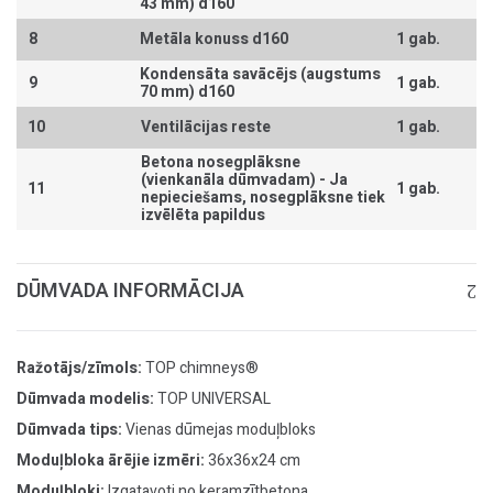
43 mm) d160
8
Metāla konuss d160
1 gab.
Kondensāta savācējs (augstums
9
1 gab.
70 mm) d160
10
Ventilācijas reste
1 gab.
Betona nosegplāksne
(vienkanāla dūmvadam) -
Ja
11
1 gab.
nepieciešams, nosegplāksne tiek
izvēlēta papildus
DŪMVADA INFORMĀCIJA
Ražotājs/zīmols:
TOP chimneys®
Dūmvada modelis:
TOP UNIVERSAL
Dūmvada tips:
Vienas dūmejas moduļbloks
Moduļbloka ārējie izmēri:
36x36x24 cm
Moduļbloki:
Izgatavoti no keramzītbetona