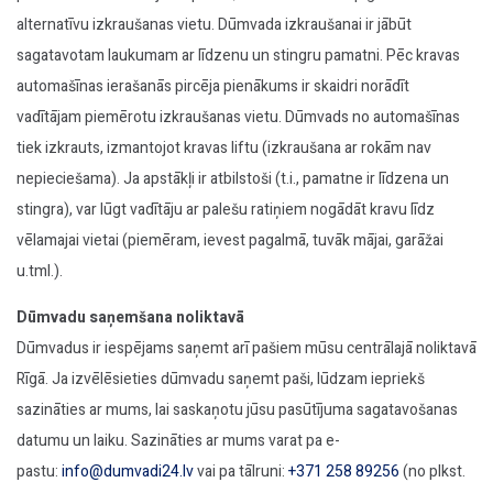
alternatīvu izkraušanas vietu. Dūmvada izkraušanai ir jābūt
sagatavotam laukumam ar līdzenu un stingru pamatni. Pēc kravas
automašīnas ierašanās pircēja pienākums ir skaidri norādīt
vadītājam piemērotu izkraušanas vietu. Dūmvads no automašīnas
tiek izkrauts, izmantojot kravas liftu (izkraušana ar rokām nav
nepieciešama). Ja apstākļi ir atbilstoši (t.i., pamatne ir līdzena un
stingra), var lūgt vadītāju ar palešu ratiņiem nogādāt kravu līdz
vēlamajai vietai (piemēram, ievest pagalmā, tuvāk mājai, garāžai
u.tml.).
Dūmvadu saņemšana noliktavā
Dūmvadus ir iespējams saņemt arī pašiem mūsu centrālajā noliktavā
Rīgā. Ja izvēlēsieties dūmvadu saņemt paši, lūdzam iepriekš
sazināties ar mums, lai saskaņotu jūsu pasūtījuma sagatavošanas
datumu un laiku. Sazināties ar mums varat pa e-
pastu:
info@dumvadi24.lv
vai pa tālruni:
+371 258 89256
(no plkst.