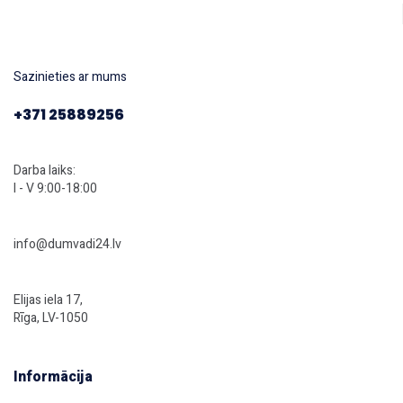
Sazinieties ar mums
+371 25889256
Darba laiks:
I - V 9:00-18:00
info@dumvadi24.lv
Elijas iela 17,
Rīga, LV-1050
Informācija