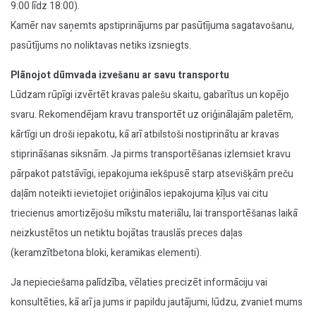
9:00 līdz 18:00).
Kamēr nav saņemts apstiprinājums par pasūtījuma sagatavošanu,
pasūtījums no noliktavas netiks izsniegts.
Plānojot dūmvada izvešanu ar savu transportu
Lūdzam rūpīgi izvērtēt kravas palešu skaitu, gabarītus un kopējo
svaru. Rekomendējam kravu transportēt uz oriģinālajām paletēm,
kārtīgi un droši iepakotu, kā arī atbilstoši nostiprinātu ar kravas
stiprināšanas siksnām. Ja pirms transportēšanas izlemsiet kravu
pārpakot patstāvīgi, iepakojuma iekšpusē starp atsevišķām preču
daļām noteikti ievietojiet oriģinālos iepakojuma ķīļus vai citu
triecienus amortizējošu mīkstu materiālu, lai transportēšanas laikā
neizkustētos un netiktu bojātas trauslās preces daļas
(keramzītbetona bloki, keramikas elementi).
Ja nepieciešama palīdzība, vēlaties precizēt informāciju vai
konsultēties, kā arī ja jums ir papildu jautājumi, lūdzu, zvaniet mums