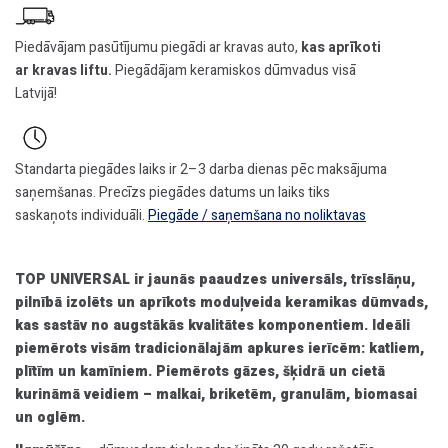
Piedāvājam pasūtījumu piegādi ar kravas auto,
kas aprīkoti
ar kravas liftu.
Piegādājam keramiskos dūmvadus visā
Latvijā!
Standarta piegādes laiks ir 2–3 darba dienas pēc maksājuma
saņemšanas. Precīzs piegādes datums un laiks tiks
saskaņots individuāli.
Piegāde / saņemšana no noliktavas
TOP UNIVERSAL ir jaunās paaudzes universāls, trīsslāņu,
pilnībā izolēts un aprīkots moduļveida keramikas dūmvads,
kas sastāv no augstākās kvalitātes komponentiem. Ideāli
piemērots visām tradicionālajām apkures ierīcēm: katliem,
plītīm un kamīniem. Piemērots gāzes, šķidrā un cietā
kurināmā veidiem – malkai, briketēm, granulām, biomasai
un oglēm.