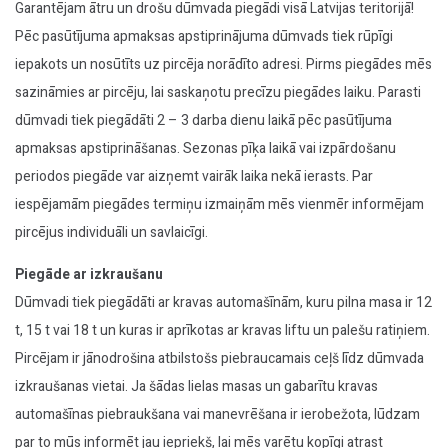
Garantējam ātru un drošu dūmvada piegādi visā Latvijas teritorijā!
Pēc pasūtījuma apmaksas apstiprinājuma dūmvads tiek rūpīgi
iepakots un nosūtīts uz pircēja norādīto adresi. Pirms piegādes mēs
sazināmies ar pircēju, lai saskaņotu precīzu piegādes laiku. Parasti
dūmvadi tiek piegādāti 2 – 3 darba dienu laikā pēc pasūtījuma
apmaksas apstiprināšanas. Sezonas pīķa laikā vai izpārdošanu
periodos piegāde var aizņemt vairāk laika nekā ierasts. Par
iespējamām piegādes termiņu izmaiņām mēs vienmēr informējam
pircējus individuāli un savlaicīgi.
Piegāde ar izkraušanu
Dūmvadi tiek piegādāti ar kravas automašīnām, kuru pilna masa ir 12
t, 15 t vai 18 t un kuras ir aprīkotas ar kravas liftu un palešu ratiņiem.
Pircējam ir jānodrošina atbilstošs piebraucamais ceļš līdz dūmvada
izkraušanas vietai. Ja šādas lielas masas un gabarītu kravas
automašīnas piebraukšana vai manevrēšana ir ierobežota, lūdzam
par to mūs informēt jau iepriekš, lai mēs varētu kopīgi atrast