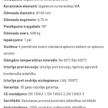
Keramiskie elementi:
Izgatavoti no keramikas WA
Dūmvada diametrs:
Ø160 mm
Dūmvada augstums:
6,75 m
Pieslēguma trejgabals:
90°
Dūmvada svars:
608 kg
Iepakojums:
1 pal.
Sistēma:
Ir piemērota visiem standarta apkures katliem un apkures
ierīcēm
Dūmgāzu temperatūras intervāls:
No 60°C līdz 600°C
Izturīgs pret koroziju:
Izturīgs pret koroziju, ilgstošu agresīvā
kondensāta iedarbību
Izturīgs pret sodrēju aizdegšanos:
Līdz 1000°C
Garantija:
30 gadu ražotāja garantija
CE marķējums:
EN 13063-1, EN 13063-2, EN 13063-3
Sertifikāti:
Ražošanas procesa kontroles atbilstības sertifikāti
Apdrošināšana:
100% produkta civiltiesiskās atbildības