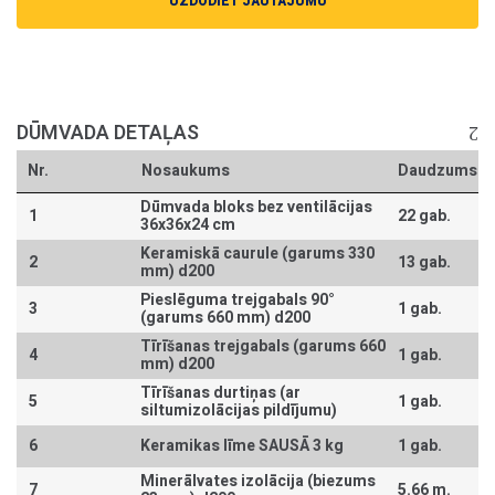
UZDODIET JAUTĀJUMU
DŪMVADA DETAĻAS
Nr.
Nosaukums
Daudzums
Dūmvada bloks bez ventilācijas
1
22 gab.
36x36x24 cm
Keramiskā caurule (garums 330
2
13 gab.
mm) d200
Pieslēguma trejgabals 90°
3
1 gab.
(garums 660 mm) d200
Tīrīšanas trejgabals (garums 660
4
1 gab.
mm) d200
Tīrīšanas durtiņas (ar
5
1 gab.
siltumizolācijas pildījumu)
6
Keramikas līme SAUSĀ 3 kg
1 gab.
Minerālvates izolācija (biezums
7
5.66 m.