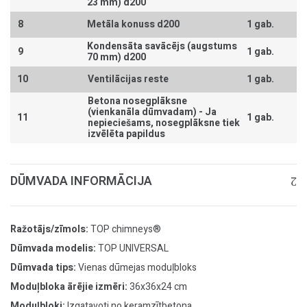
23 mm) d200
8
Metāla konuss d200
1 gab.
Kondensāta savācējs (augstums
9
1 gab.
70 mm) d200
10
Ventilācijas reste
1 gab.
Betona nosegplāksne
(vienkanāla dūmvadam) -
Ja
11
1 gab.
nepieciešams, nosegplāksne tiek
izvēlēta papildus
DŪMVADA INFORMĀCIJA
Ražotājs/zīmols:
TOP chimneys®
Dūmvada modelis:
TOP UNIVERSAL
Dūmvada tips:
Vienas dūmejas moduļbloks
Moduļbloka ārējie izmēri:
36x36x24 cm
Moduļbloki:
Izgatavoti no keramzītbetona