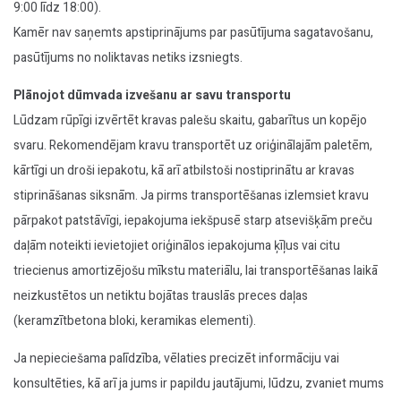
9:00 līdz 18:00).
Kamēr nav saņemts apstiprinājums par pasūtījuma sagatavošanu,
pasūtījums no noliktavas netiks izsniegts.
Plānojot dūmvada izvešanu ar savu transportu
Lūdzam rūpīgi izvērtēt kravas palešu skaitu, gabarītus un kopējo
svaru. Rekomendējam kravu transportēt uz oriģinālajām paletēm,
kārtīgi un droši iepakotu, kā arī atbilstoši nostiprinātu ar kravas
stiprināšanas siksnām. Ja pirms transportēšanas izlemsiet kravu
pārpakot patstāvīgi, iepakojuma iekšpusē starp atsevišķām preču
daļām noteikti ievietojiet oriģinālos iepakojuma ķīļus vai citu
triecienus amortizējošu mīkstu materiālu, lai transportēšanas laikā
neizkustētos un netiktu bojātas trauslās preces daļas
(keramzītbetona bloki, keramikas elementi).
Ja nepieciešama palīdzība, vēlaties precizēt informāciju vai
konsultēties, kā arī ja jums ir papildu jautājumi, lūdzu, zvaniet mums