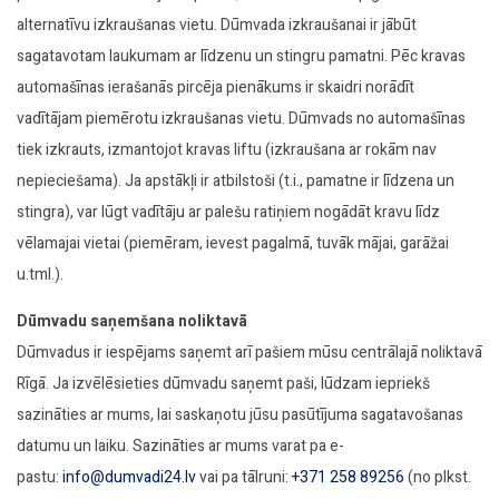
alternatīvu izkraušanas vietu. Dūmvada izkraušanai ir jābūt
sagatavotam laukumam ar līdzenu un stingru pamatni. Pēc kravas
automašīnas ierašanās pircēja pienākums ir skaidri norādīt
vadītājam piemērotu izkraušanas vietu. Dūmvads no automašīnas
tiek izkrauts, izmantojot kravas liftu (izkraušana ar rokām nav
nepieciešama). Ja apstākļi ir atbilstoši (t.i., pamatne ir līdzena un
stingra), var lūgt vadītāju ar palešu ratiņiem nogādāt kravu līdz
vēlamajai vietai (piemēram, ievest pagalmā, tuvāk mājai, garāžai
u.tml.).
Dūmvadu saņemšana noliktavā
Dūmvadus ir iespējams saņemt arī pašiem mūsu centrālajā noliktavā
Rīgā. Ja izvēlēsieties dūmvadu saņemt paši, lūdzam iepriekš
sazināties ar mums, lai saskaņotu jūsu pasūtījuma sagatavošanas
datumu un laiku. Sazināties ar mums varat pa e-
pastu:
info@dumvadi24.lv
vai pa tālruni:
+371 258 89256
(no plkst.