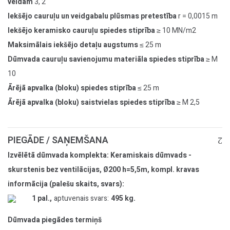
veidam
3, 2
Iekšējo cauruļu un veidgabalu plūsmas pretestība
r = 0,0015 m
Iekšējo keramisko cauruļu spiedes stiprība
≥ 10 MN/m2
Maksimālais iekšējo detaļu augstums
≤ 25 m
Dūmvada cauruļu savienojumu materiāla spiedes stiprība
≥ M
10
Ārējā apvalka (bloku) spiedes stiprība
≤ 25 m
Ārējā apvalka (bloku) saistvielas spiedes stiprība
≥ M 2,5
PIEGĀDE / SAŅEMŠANA
Izvēlētā dūmvada komplekta: Keramiskais dūmvads -
skurstenis bez ventilācijas, Ø200 h=5,5m, kompl. kravas
informācija (palešu skaits, svars):
1 pal.,
aptuvenais svars:
495 kg.
Dūmvada piegādes termiņš