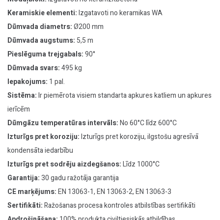
Keramiskie elementi:
Izgatavoti no keramikas WA
Dūmvada diametrs:
Ø200 mm
Dūmvada augstums:
5,5 m
Pieslēguma trejgabals:
90°
Dūmvada svars:
495 kg
Iepakojums:
1 pal.
Sistēma:
Ir piemērota visiem standarta apkures katliem un apkures
ierīcēm
Dūmgāzu temperatūras intervāls:
No 60°C līdz 600°C
Izturīgs pret koroziju:
Izturīgs pret koroziju, ilgstošu agresīvā
kondensāta iedarbību
Izturīgs pret sodrēju aizdegšanos:
Līdz 1000°C
Garantija:
30 gadu ražotāja garantija
CE marķējums:
EN 13063-1, EN 13063-2, EN 13063-3
Sertifikāti:
Ražošanas procesa kontroles atbilstības sertifikāti
Apdrošināšana:
100% produkta civiltiesiskās atbildības