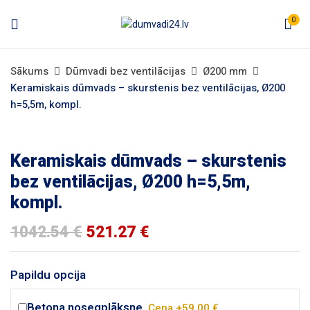
0
Sākums
Dūmvadi bez ventilācijas
Ø200 mm
Keramiskais dūmvads – skurstenis bez ventilācijas, Ø200
h=5,5m, kompl.
Keramiskais dūmvads – skurstenis
bez ventilācijas, Ø200 h=5,5m,
kompl.
Original
Current
1042.54
€
521.27
€
price
price
was:
is:
1042.54 €.
521.27 €.
Papildu opcija
Betona nosegplāksne.
Cena +59.00 €