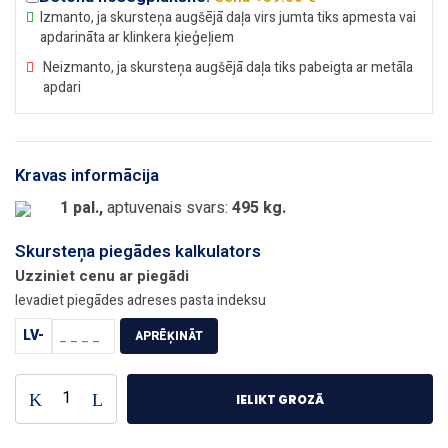
Izmanto, ja skursteņa augšējā daļa virs jumta tiks apmesta vai
apdarināta ar klinkera ķieģeļiem
Neizmanto, ja skursteņa augšējā daļa tiks pabeigta ar metāla
apdari
Kravas informācija
1 pal.,
aptuvenais svars:
495 kg.
Skursteņa piegādes kalkulators
Uzziniet cenu ar piegādi
Ievadiet piegādes adreses pasta indeksu
LV-
APRĒĶINĀT
Keramiskais
IELIKT GROZĀ
dūmvads
-