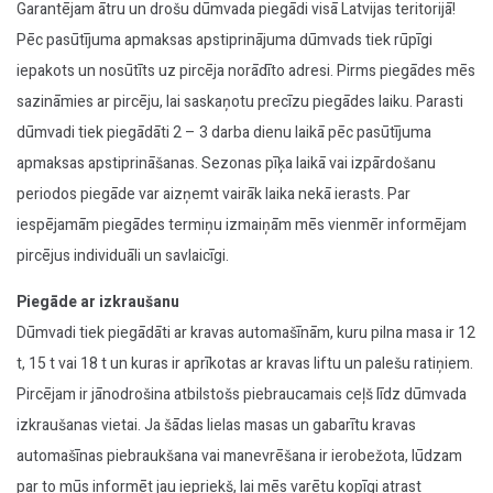
Garantējam ātru un drošu dūmvada piegādi visā Latvijas teritorijā!
Pēc pasūtījuma apmaksas apstiprinājuma dūmvads tiek rūpīgi
iepakots un nosūtīts uz pircēja norādīto adresi. Pirms piegādes mēs
sazināmies ar pircēju, lai saskaņotu precīzu piegādes laiku. Parasti
dūmvadi tiek piegādāti 2 – 3 darba dienu laikā pēc pasūtījuma
apmaksas apstiprināšanas. Sezonas pīķa laikā vai izpārdošanu
periodos piegāde var aizņemt vairāk laika nekā ierasts. Par
iespējamām piegādes termiņu izmaiņām mēs vienmēr informējam
pircējus individuāli un savlaicīgi.
Piegāde ar izkraušanu
Dūmvadi tiek piegādāti ar kravas automašīnām, kuru pilna masa ir 12
t, 15 t vai 18 t un kuras ir aprīkotas ar kravas liftu un palešu ratiņiem.
Pircējam ir jānodrošina atbilstošs piebraucamais ceļš līdz dūmvada
izkraušanas vietai. Ja šādas lielas masas un gabarītu kravas
automašīnas piebraukšana vai manevrēšana ir ierobežota, lūdzam
par to mūs informēt jau iepriekš, lai mēs varētu kopīgi atrast