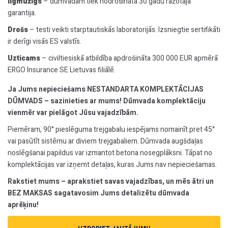
Ilgmūžīgs
– dūmvadam tiek nodrošināta 30 gadu ražotāja
garantija.
Drošs
– testi veikti starptautiskās laboratorijās. Izsniegtie sertifikāti
ir derīgi visās ES valstīs.
Uzticams
– civiltiesiskā atbildība apdrošināta 300 000 EUR apmērā
ERGO Insurance SE Lietuvas filiālē.
Ja Jums nepieciešams NESTANDARTA KOMPLEKTĀCIJAS
DŪMVADS – sazinieties ar mums! Dūmvada komplektāciju
vienmēr var pielāgot Jūsu vajadzībām.
Piemēram, 90° pieslēguma trejgabalu iespējams nomainīt pret 45°
vai pasūtīt sistēmu ar diviem trejgabaliem. Dūmvada augšdaļas
noslēgšanai papildus var izmantot betona nosegplāksni. Tāpat no
komplektācijas var izņemt detaļas, kuras Jums nav nepieciešamas.
Rakstiet mums – aprakstiet savas vajadzības, un mēs ātri un
BEZ MAKSAS sagatavosim Jums detalizētu dūmvada
aprēķinu!