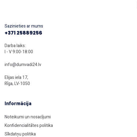
Sazinieties ar mums
+371 25889256
Darba laiks:
I - V 9:00-18:00
info@dumvadi24.lv
Elijas iela 17,
Rīga, LV-1050
Informācija
Noteikumi un nosacījumi
Konfidencialitātes politika
Sīkdatņu politika