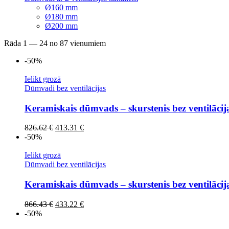
Ø160 mm
Ø180 mm
Ø200 mm
Rāda 1 — 24 no 87 vienumiem
-50%
Ielikt grozā
Dūmvadi bez ventilācijas
Keramiskais dūmvads – skurstenis bez ventilāci
Original
Current
826.62
€
413.31
€
price
price
-50%
was:
is:
826.62 €.
413.31 €.
Ielikt grozā
Dūmvadi bez ventilācijas
Keramiskais dūmvads – skurstenis bez ventilāci
Original
Current
866.43
€
433.22
€
price
price
-50%
was:
is: