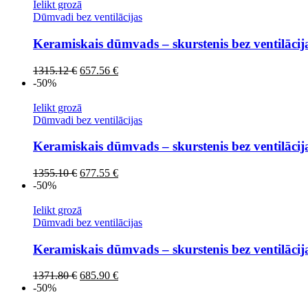
1275.32 €.
637.66 €.
Ielikt grozā
Dūmvadi bez ventilācijas
Keramiskais dūmvads – skurstenis bez ventilāci
Original
Current
1315.12
€
657.56
€
price
price
-50%
was:
is:
1315.12 €.
657.56 €.
Ielikt grozā
Dūmvadi bez ventilācijas
Keramiskais dūmvads – skurstenis bez ventilāci
Original
Current
1355.10
€
677.55
€
price
price
-50%
was:
is:
1355.10 €.
677.55 €.
Ielikt grozā
Dūmvadi bez ventilācijas
Keramiskais dūmvads – skurstenis bez ventilāci
Original
Current
1371.80
€
685.90
€
price
price
-50%
was:
is: