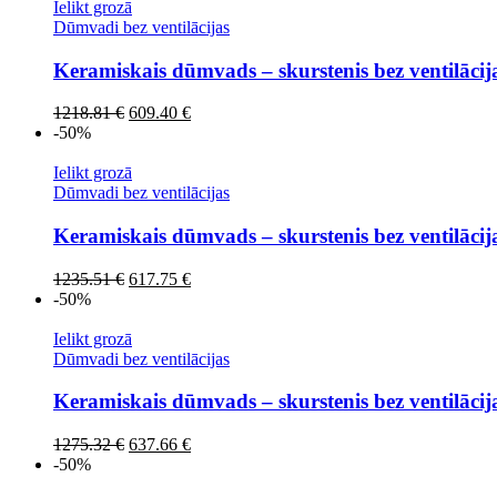
1178.83 €.
589.42 €.
Ielikt grozā
Dūmvadi bez ventilācijas
Keramiskais dūmvads – skurstenis bez ventilāci
Original
Current
1218.81
€
609.40
€
price
price
-50%
was:
is:
1218.81 €.
609.40 €.
Ielikt grozā
Dūmvadi bez ventilācijas
Keramiskais dūmvads – skurstenis bez ventilāci
Original
Current
1235.51
€
617.75
€
price
price
-50%
was:
is:
1235.51 €.
617.75 €.
Ielikt grozā
Dūmvadi bez ventilācijas
Keramiskais dūmvads – skurstenis bez ventilāci
Original
Current
1275.32
€
637.66
€
price
price
-50%
was:
is: