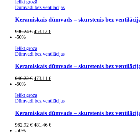
866.43 €.
433.22 €.
Ielikt grozā
Dūmvadi bez ventilācijas
Keramiskais dūmvads – skurstenis bez ventilāci
Original
Current
906.24
€
453.12
€
price
price
-50%
was:
is:
906.24 €.
453.12 €.
Ielikt grozā
Dūmvadi bez ventilācijas
Keramiskais dūmvads – skurstenis bez ventilāci
Original
Current
946.22
€
473.11
€
price
price
-50%
was:
is:
946.22 €.
473.11 €.
Ielikt grozā
Dūmvadi bez ventilācijas
Keramiskais dūmvads – skurstenis bez ventilāci
Original
Current
962.92
€
481.46
€
price
price
-50%
was:
is: