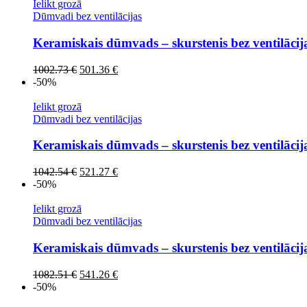
962.92 €.
481.46 €.
Ielikt grozā
Dūmvadi bez ventilācijas
Keramiskais dūmvads – skurstenis bez ventilāci
Original
Current
1002.73
€
501.36
€
price
price
-50%
was:
is:
1002.73 €.
501.36 €.
Ielikt grozā
Dūmvadi bez ventilācijas
Keramiskais dūmvads – skurstenis bez ventilāci
Original
Current
1042.54
€
521.27
€
price
price
-50%
was:
is:
1042.54 €.
521.27 €.
Ielikt grozā
Dūmvadi bez ventilācijas
Keramiskais dūmvads – skurstenis bez ventilāci
Original
Current
1082.51
€
541.26
€
price
price
-50%
was:
is: