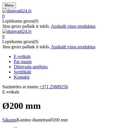
Menu
0
Lepirkumu grozs(0)
Jūsu grozs pašlaik ir tukšs.
Apskatīt visus produktus
0
Lepirkumu grozs(0)
Jūsu grozs pašlaik ir tukšs.
Apskatīt visus produktus
E-veikals
Par mums
Dūmvada aprēķins
Sertifikāti
Kontakti
Sazinieties ar mums
+371 25889256
E-veikals
Ø200 mm
Sākums
Kamino diametras
Ø200 mm