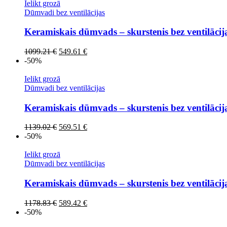
1082.51 €.
541.26 €.
Ielikt grozā
Dūmvadi bez ventilācijas
Keramiskais dūmvads – skurstenis bez ventilāci
Original
Current
1099.21
€
549.61
€
price
price
-50%
was:
is:
1099.21 €.
549.61 €.
Ielikt grozā
Dūmvadi bez ventilācijas
Keramiskais dūmvads – skurstenis bez ventilāci
Original
Current
1139.02
€
569.51
€
price
price
-50%
was:
is:
1139.02 €.
569.51 €.
Ielikt grozā
Dūmvadi bez ventilācijas
Keramiskais dūmvads – skurstenis bez ventilāci
Original
Current
1178.83
€
589.42
€
price
price
-50%
was:
is: